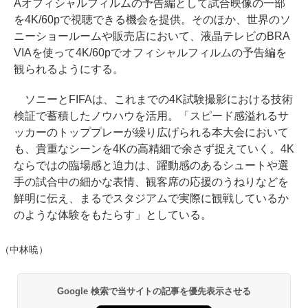
Aオフィシャルフィルムの予告編として試合映像の一部
を4K/60pで視聴できる機会を提供。そのほか、世界のソ
ニーショールームや販売店において、液晶テレビのBRA
VIAを使って4K/60pでオフィシャルフィルムの予告編を
観られるようにする。
ソニーとFIFAは、これまでの4K試験撮影における技術
検証で蓄積したノウハウを活用。「スピード感溢れるサ
ッカーのトッププレーが繰り広げられる本大会において
も、貴重なシーンを4Kの高精細で余さず捉えていく。4K
ならではの臨場感と迫力は、躍動感のあるシュートや選
手の試合中の細かな表情、観客席の応援のうねりなどを
鮮明に伝え、まるでスタジアムで実際に観戦しているか
のような体験をもたらす」としている。
（中林暁）
Google 検索で当サイトの記事を優先表示させる