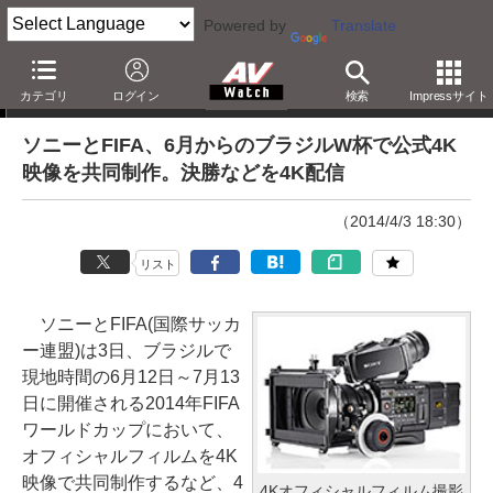
Powered by
Translate
ニュース
カテゴリ
ログイン
検索
Impressサイト
ソニーとFIFA、6月からのブラジルW杯で公式4K
映像を共同制作。決勝などを4K配信
（2014/4/3 18:30）
リスト
ソニーとFIFA(国際サッカ
ー連盟)は3日、ブラジルで
現地時間の6月12日～7月13
日に開催される2014年FIFA
ワールドカップにおいて、
オフィシャルフィルムを4K
映像で共同制作するなど、4
4Kオフィシャルフィルム撮影