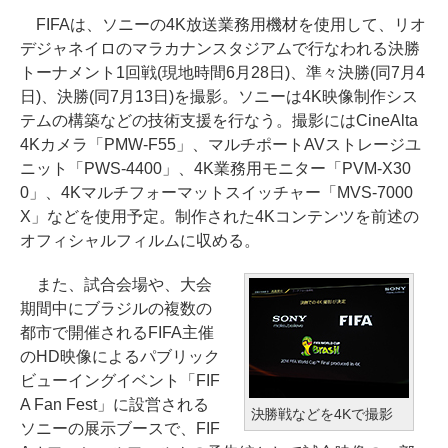
FIFAは、ソニーの4K放送業務用機材を使用して、リオ
デジャネイロのマラカナンスタジアムで行なわれる決勝
トーナメント1回戦(現地時間6月28日)、準々決勝(同7月4
日)、決勝(同7月13日)を撮影。ソニーは4K映像制作シス
テムの構築などの技術支援を行なう。撮影にはCineAlta
4Kカメラ「PMW-F55」、マルチポートAVストレージユ
ニット「PWS-4400」、4K業務用モニター「PVM-X30
0」、4Kマルチフォーマットスイッチャー「MVS-7000
X」などを使用予定。制作された4Kコンテンツを前述の
オフィシャルフィルムに収める。
また、試合会場や、大会
期間中にブラジルの複数の
都市で開催されるFIFA主催
のHD映像によるパブリック
ビューイングイベント「FIF
A Fan Fest」に設営される
決勝戦などを4Kで撮影
ソニーの展示ブースで、FIF