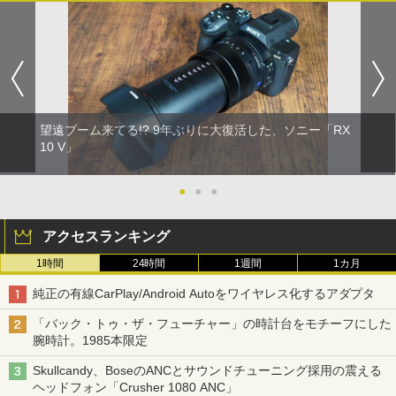
望遠ブーム来てる!? 9年ぶりに大復活した、ソニー「RX
10 V」
●
●
●
アクセスランキング
1時間
24時間
1週間
1カ月
純正の有線CarPlay/Android Autoをワイヤレス化するアダプタ
「バック・トゥ・ザ・フューチャー」の時計台をモチーフにした
腕時計。1985本限定
Skullcandy、BoseのANCとサウンドチューニング採用の震える
ヘッドフォン「Crusher 1080 ANC」