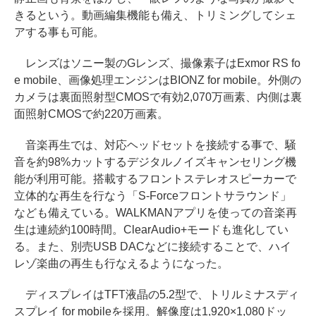
きるという。動画編集機能も備え、トリミングしてシェ
アする事も可能。
レンズはソニー製のGレンズ、撮像素子はExmor RS fo
e mobile、画像処理エンジンはBIONZ for mobile。外側の
カメラは裏面照射型CMOSで有効2,070万画素、内側は裏
面照射CMOSで約220万画素。
音楽再生では、対応ヘッドセットを接続する事で、騒
音を約98%カットするデジタルノイズキャンセリング機
能が利用可能。搭載するフロントステレオスピーカーで
立体的な再生を行なう「S-Forceフロントサラウンド」
なども備えている。WALKMANアプリを使っての音楽再
生は連続約100時間。ClearAudio+モードも進化してい
る。また、別売USB DACなどに接続することで、ハイ
レゾ楽曲の再生も行なえるようになった。
ディスプレイはTFT液晶の5.2型で、トリルミナスディ
スプレイ for mobileを採用。解像度は1,920×1,080ドッ