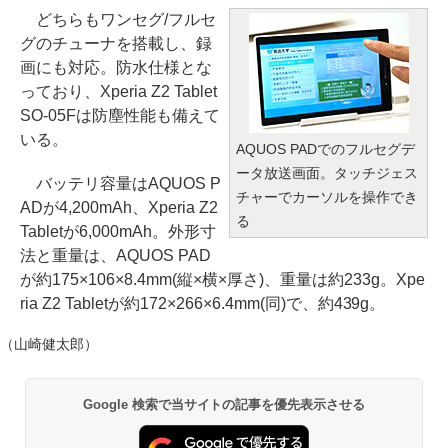
どちらもワンセグ/フルセ
グのチューナを搭載し、録
画にも対応。防水仕様とな
っており、Xperia Z2 Tablet
SO-05Fは防塵性能も備えて
いる。
AQUOS PADでのフルセグデ
ータ放送画面。タッチジェス
バッテリ容量はAQUOS P
チャーでカーソルを操作でき
ADが4,200mAh、Xperia Z2
る
Tabletが6,000mAh。外形寸
法と重量は、AQUOS PAD
が約175×106×8.4mm(縦×横×厚さ)、重量は約233g。Xpe
ria Z2 Tabletが約172×266×6.4mm(同)で、約439g。
（山崎健太郎）
Google 検索で当サイトの記事を優先表示させる