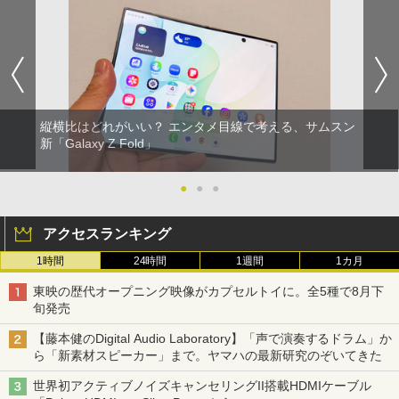
縦横比はどれがいい？ エンタメ目線で考える、サムスン
新「Galaxy Z Fold」
●
●
●
アクセスランキング
1時間
24時間
1週間
1カ月
東映の歴代オープニング映像がカプセルトイに。全5種で8月下
旬発売
【藤本健のDigital Audio Laboratory】「声で演奏するドラム」か
ら「新素材スピーカー」まで。ヤマハの最新研究のぞいてきた
世界初アクティブノイズキャンセリングII搭載HDMIケーブル