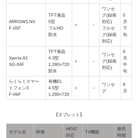
ワンセ
TFT液晶
グ(録画
5
ARROWS NX
5型
対応)
月
○
－
F-05F
フルHD
フルセ
下
防水
グ(録画
旬
対応)
TFT液晶
6
ワンセ
Xperia A2
4.3型
月
○
－
グ(録画
SO-04F
1,280×720
中
対応)
防水
旬
らくらくスマー
有機EL
ワンセ
8
トフォン3
4.5型
○
－
グ
月
F-06F
1,280×720
【タブレット】
HEVC
発売
モデル名
特徴
TV機能
対応
時期