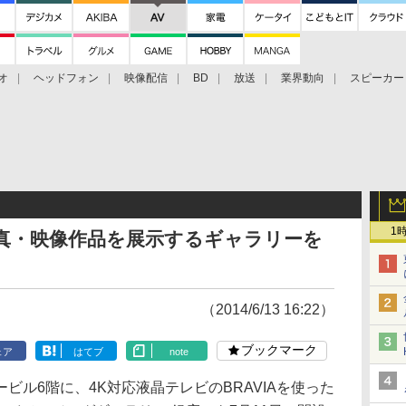
オ
ヘッドフォン
映像配信
BD
放送
業界動向
スピーカー
ェクタ
PS4
BDプレーヤー
映像配信
BD
1
真・映像作品を展示するギャラリーを
（2014/6/13 16:22）
ブックマーク
ェア
はてブ
note
ル6階に、4K対応液晶テレビのBRAVIAを使った