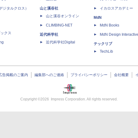
 X（デジタルクロス）
山と溪谷社
イカロスアカデミー
山と溪谷オンライン
MdN
CLIMBING-NET
MdN Books
ブックス
近代科学社
MdN Design Interactiv
ing
近代科学社Digital
テックリブ
TechLib
広告掲載のご案内
編集部へのご連絡
プライバシーポリシー
会社概要
Copyright ©
2026
Impress Corporation. All rights reserved.