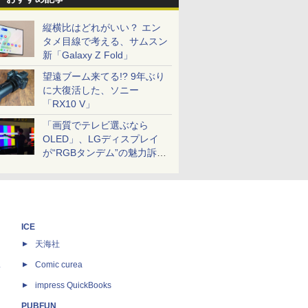
縦横比はどれがいい？ エン
タメ目線で考える、サムスン
新「Galaxy Z Fold」
望遠ブーム来てる!? 9年ぶり
に大復活した、ソニー
「RX10 V」
「画質でテレビ選ぶなら
OLED」、LGディスプレイ
が“RGBタンデム”の魅力訴
求。液晶とのガチ比較も
ICE
天海社
ス
Comic curea
impress QuickBooks
PUBFUN