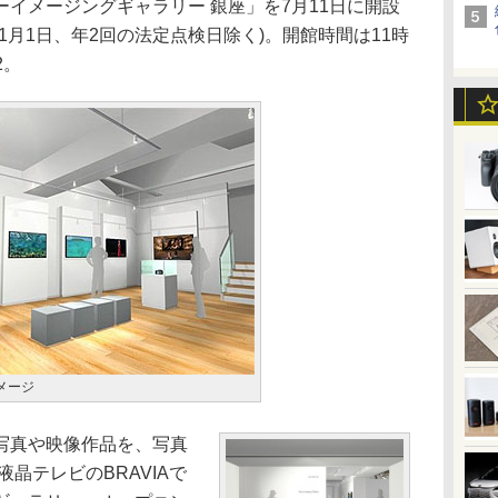
イメージングギャラリー 銀座」を7月11日に開設
1月1日、年2回の法定点検日除く)。開館時間は11時
2。
メージ
写真や映像作品を、写真
晶テレビのBRAVIAで