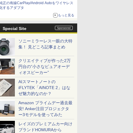
純正の有線CarPlay/Android Autoをワイヤレス
化するアダプタ
もっと見る
Special Site
ソニーミラーレス一眼の大特
集！ 見どころ記事まとめ
クリエイティブが作った2万
円台の“小さなピュアオーデ
ィオスピーカー”
AIスマートノートの
iFLYTEK「AINOTE 2」はな
ぜ魅力的なのか？
Amazon プライムデー過去最
安! Anker注目プロジェクタ
ー3モデルを使ってみた
レイズのプレミアムカー向け
ブランドHOMURAから