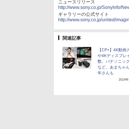
ニュースリリース
http://www.sony.co.jp/SonyInfo/N
ギャラリーの公式サイト
http://www.sony.co.jp/united/imagin
関連記事
【CP+】4K動画
や4Kディスプレ
数。パナソニック
など。あまちゃ
年さんも
2014