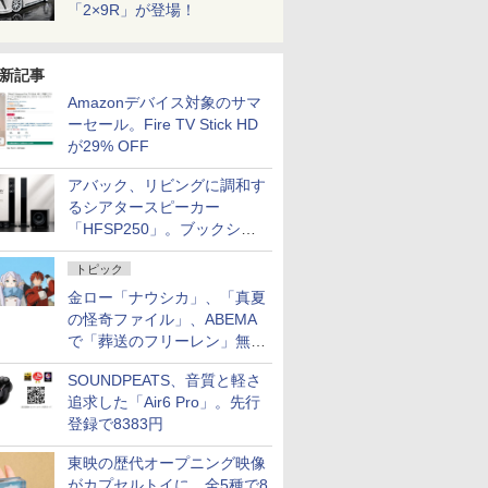
「2×9R」が登場！
新記事
Amazonデバイス対象のサマ
ーセール。Fire TV Stick HD
が29% OFF
アバック、リビングに調和す
るシアタースピーカー
「HFSP250」。ブックシェ
ルフはペア3万円以下
トピック
金ロー「ナウシカ」、「真夏
の怪奇ファイル」、ABEMA
で「葬送のフリーレン」無料
配信など。夏の特番・配信情
SOUNDPEATS、音質と軽さ
報
追求した「Air6 Pro」。先行
登録で8383円
東映の歴代オープニング映像
がカプセルトイに。全5種で8