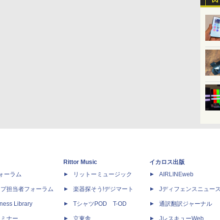
Rittor Music
イカロス出版
dフォーラム
リットーミュージック
AIRLINEweb
ップ担当者フォーラム
楽器探そう!デジマート
Jディフェンスニュー
ness Library
TシャツPOD T-OD
通訳翻訳ジャーナル
セミナー
立東舎
JレスキューWeb