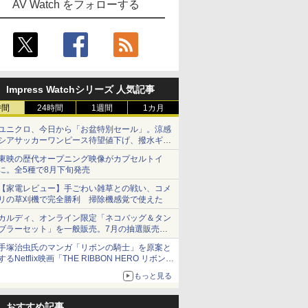
AV Watch をフォローする
Impress Watchシリーズ 人気記事
時間
24時間
1週間
1カ月
ユニクロ、今日から「お盆特別セール」。涼感
シアサッカーワンピース待望値下げ、撥水ギア
ショーツは1990円に
東映の歴代オープニング映像がカプセルトイ
に。全5種で8月下旬発売
【家電レビュー】手ごわい雑草との戦い、コメ
リの草刈機で完全勝利 掃除機感覚で使えた
カルディ、オンライン限定「ネコバッグ＆タン
ブラーセット」を一般販売。7月の抽選販売の
当選無効分
手塚治虫氏のマンガ「リボンの騎士」を原案と
するNetflix映画「THE RIBBON HERO リボンヒ
ーロー」本日配信開始
もっと見る
おすすめ記事