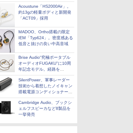
Acoustune「HS2000Air」。
約13gの軽量ボディと新開発
「ACT09」採用
MADOO、Ortho搭載の限定
IEM「Typ624」。密度感ある
低音と抜けの良い中高音域
Brise Audio“究極ポータブル
オーディオFUGAKU”に10周
年記念モデル。経路を
NISHIKIで統一。400万円
SilentPower、軍事レーダー
技術から着想したノイキャン
搭載電源コンディショナー
「AC iPurifier2」
Cambridge Audio、ブックシ
ェルフスピーカなど8製品を
一挙発売