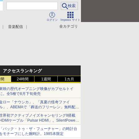
ログイン
Impress サイト
全カテゴリ
音楽配信
アクセスランキング
時間
24時間
1週間
1カ月
東映の歴代オープニング映像がカプセルトイ
に。全5種で8月下旬発売
金ロー「ナウシカ」、「真夏の怪奇ファイ
ル」、ABEMAで「葬送のフリーレン」無料配信
など。夏の特番・配信情報
世界初アクティブノイズキャンセリングII搭載
HDMIケーブル「Pulsar HDMI」。SilentPower
から
「バック・トゥ・ザ・フューチャー」の時計台
をモチーフにした腕時計。1985本限定