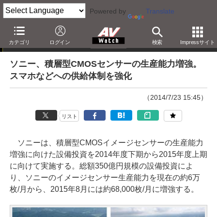
Powered by
Translate
ニュース
カテゴリ
ログイン
検索
Impressサイト
ソニー、積層型CMOSセンサーの生産能力増強。
スマホなどへの供給体制を強化
（2014/7/23 15:45）
リスト
ソニーは、積層型CMOSイメージセンサーの生産能力
増強に向けた設備投資を2014年度下期から2015年度上期
に向けて実施する。総額350億円規模の設備投資によ
り、ソニーのイメージセンサー生産能力を現在の約6万
枚/月から、2015年8月には約68,000枚/月に増強する。