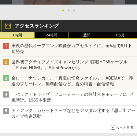
●
●
●
アクセスランキング
1時間
24時間
1週間
1カ月
東映の歴代オープニング映像がカプセルトイに。全5種で8月下
旬発売
世界初アクティブノイズキャンセリングII搭載HDMIケーブル
「Pulsar HDMI」。SilentPowerから
金ロー「ナウシカ」、「真夏の怪奇ファイル」、ABEMAで「葬
送のフリーレン」無料配信など。夏の特番・配信情報
「バック・トゥ・ザ・フューチャー」の時計台をモチーフにした
腕時計。1985本限定
ティアック、カセットテープなどをデジタル化する「思い出アー
カイブ推進活動」
もっと見る