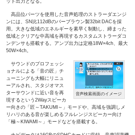
ット出力となる。
高品位パーツを使用した音声処理のストラーダエンジ
ンには、SN比112dBのバーブラウン製32bit DACを採
用。大きな低域のエネルギーを素早く制動し、締まった
低域とクリアな中高域を再現するカスタムストラーダコ
ンデンサも搭載する。アンプ出力は定格18W×4ch、最大
50W×4ch。
サウンドのプロフェッシ
ョナルによる「音の匠」チ
ューニングも大幅にリニュ
ーアルされ、スタジオマス
ターサウンドに近い音を再
音声検索画面のイメージ
現するという2Wayスピーカ
ー向きの「匠～TAKUMI～」モードや、高域を強調しメ
リハリのある音が楽しめるフルレンジスピーカー向け
「極～KIWAMI～」モードなどを搭載する。
ナビデータは16GBのSDHCカードに収録。音声認識機