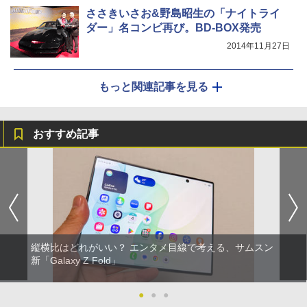
ささきいさお&野島昭生の「ナイトライ
ダー」名コンビ再び。BD-BOX発売
2014年11月27日
もっと関連記事を見る
おすすめ記事
縦横比はどれがいい？ エンタメ目線で考える、サムスン
新「Galaxy Z Fold」
●
●
●