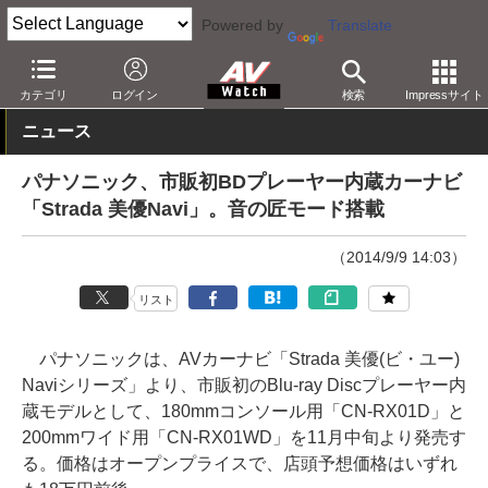
Powered by
Translate
AV Watch
製品
BD/DVDプレーヤー
パナソニック
カテゴリ
ログイン
検索
Impressサイト
ニュース
パナソニック、市販初BDプレーヤー内蔵カーナビ
「Strada 美優Navi」。音の匠モード搭載
（2014/9/9 14:03）
リスト
パナソニックは、AVカーナビ「Strada 美優(ビ・ユー)
Naviシリーズ」より、市販初のBlu-ray Discプレーヤー内
蔵モデルとして、180mmコンソール用「CN-RX01D」と
200mmワイド用「CN-RX01WD」を11月中旬より発売す
る。価格はオープンプライスで、店頭予想価格はいずれ