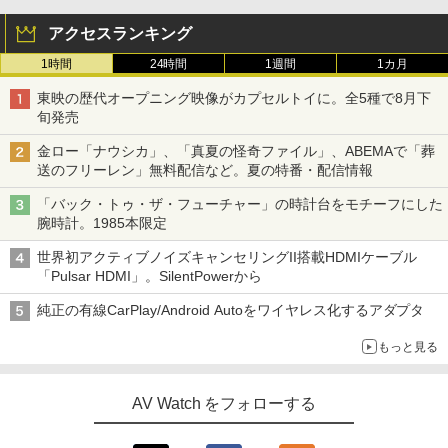
アクセスランキング
1時間
24時間
1週間
1カ月
東映の歴代オープニング映像がカプセルトイに。全5種で8月下
旬発売
金ロー「ナウシカ」、「真夏の怪奇ファイル」、ABEMAで「葬
送のフリーレン」無料配信など。夏の特番・配信情報
「バック・トゥ・ザ・フューチャー」の時計台をモチーフにした
腕時計。1985本限定
世界初アクティブノイズキャンセリングII搭載HDMIケーブル
「Pulsar HDMI」。SilentPowerから
純正の有線CarPlay/Android Autoをワイヤレス化するアダプタ
もっと見る
AV Watch をフォローする