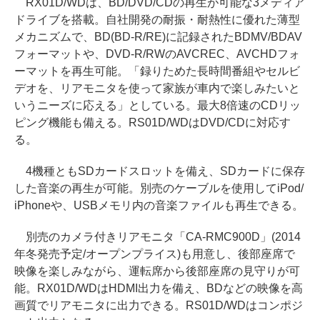
RX01D/WDは、BD/DVD/CDの再生が可能な3メディア
ドライブを搭載。自社開発の耐振・耐熱性に優れた薄型
メカニズムで、BD(BD-R/RE)に記録されたBDMV/BDAV
フォーマットや、DVD-R/RWのAVCREC、AVCHDフォ
ーマットを再生可能。「録りためた長時間番組やセルビ
デオを、リアモニタを使って家族が車内で楽しみたいと
いうニーズに応える」としている。最大8倍速のCDリッ
ピング機能も備える。RS01D/WDはDVD/CDに対応す
る。
4機種ともSDカードスロットを備え、SDカードに保存
した音楽の再生が可能。別売のケーブルを使用してiPod/
iPhoneや、USBメモリ内の音楽ファイルも再生できる。
別売のカメラ付きリアモニタ「CA-RMC900D」(2014
年冬発売予定/オープンプライス)も用意し、後部座席で
映像を楽しみながら、運転席から後部座席の見守りが可
能。RX01D/WDはHDMI出力を備え、BDなどの映像を高
画質でリアモニタに出力できる。RS01D/WDはコンポジ