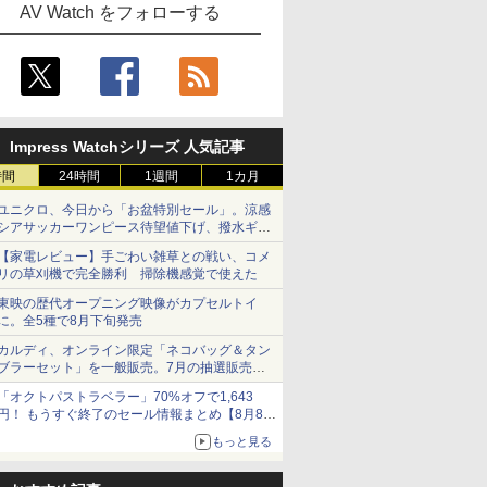
AV Watch をフォローする
Impress Watchシリーズ 人気記事
時間
24時間
1週間
1カ月
ユニクロ、今日から「お盆特別セール」。涼感
シアサッカーワンピース待望値下げ、撥水ギア
ショーツは1990円に
【家電レビュー】手ごわい雑草との戦い、コメ
リの草刈機で完全勝利 掃除機感覚で使えた
東映の歴代オープニング映像がカプセルトイ
に。全5種で8月下旬発売
カルディ、オンライン限定「ネコバッグ＆タン
ブラーセット」を一般販売。7月の抽選販売の
当選無効分
「オクトパストラベラー」70%オフで1,643
円！ もうすぐ終了のセール情報まとめ【8月8日
更新】
もっと見る
ニンテンドーeショップでは「大神 絶景版」が
67%オフで990円