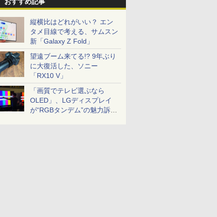
おすすめ記事
縦横比はどれがいい？ エン
タメ目線で考える、サムスン
新「Galaxy Z Fold」
望遠ブーム来てる!? 9年ぶり
に大復活した、ソニー
「RX10 V」
「画質でテレビ選ぶなら
OLED」、LGディスプレイ
が“RGBタンデム”の魅力訴
求。液晶とのガチ比較も