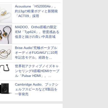
Acoustune「HS2000Air」。
約13gの軽量ボディと新開発
「ACT09」採用
MADOO、Ortho搭載の限定
IEM「Typ624」。密度感ある
低音と抜けの良い中高音域
Brise Audio“究極ポータブル
オーディオFUGAKU”に10周
年記念モデル。経路を
NISHIKIで統一。400万円
世界初アクティブノイズキャ
ンセリングII搭載HDMIケーブ
ル「Pulsar HDMI」。
SilentPowerから
Cambridge Audio、ブックシ
ェルフスピーカなど8製品を
一挙発売