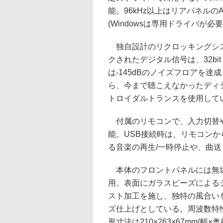
能。96kHz以上はリアパネルの
(Windowsは専用ドライバが必要
独自設計のリクロッキングシス
クされたデジタル信号は、32bi
は-145dBのノイズフロアを
ら、今まで聴こえなかったディ
トロイダルトランスを使用して
付属のリモコンで、入力切替
能。USB接続時は、リモコン
る音楽の再生/一時停止や、曲
本体のフロントパネルには無
用。表面にガラスビーズによる
スト加工を施し、独特の風合い
ズ仕上げとしている。周波数特性は
形寸法は210×263×67mm(幅×