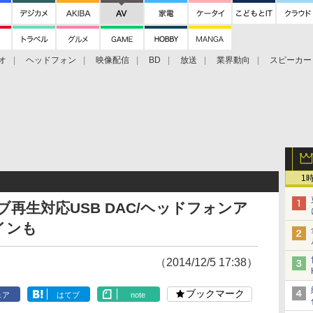
オ
ヘッドフォン
映像配信
BD
放送
業界動向
スピーカー
ェクタ
PS4
BDプレーヤー
映像配信
BD
1
ブ再生対応USB DAC/ヘッドフォンア
インも
（2014/12/5 17:38）
ブックマーク
ェア
はてブ
note