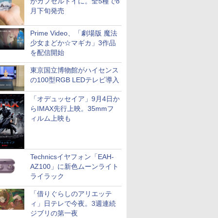
がカプセルトイに。全5種で8
月下旬発売
Prime Video、「劇場版 魔法
少女まどか☆マギカ」3作品
を配信開始
東京国立博物館がハイセンス
の100型RGB LEDテレビ導入
「オデュッセイア」9月4日か
らIMAX先行上映。35mmフ
ィルム上映も
Technicsイヤフォン「EAH-
AZ100」に新色ムーンライト
ライラック
「借りぐらしのアリエッテ
ィ」日テレで今夜。3週連続
ジブリの第一夜