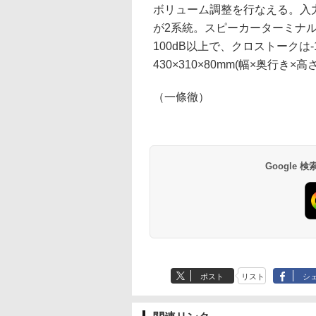
ボリューム調整を行なえる。入力は
が2系統。スピーカーターミナル
100dB以上で、クロストークは-
430×310×80mm(幅×奥行き×高
（一條徹）
Google
ポスト
リスト
シ