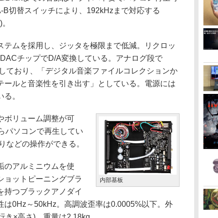
A-B切替スイッチにより、192kHzまで対応する
)。
テムを採用し、ジッタを極限まで低減。リクロッ
t DACチップでD/A変換している。アナログ段で
達成しており、「デジタル音楽ファイルコレクションか
テールと音楽性を引き出す」としている。電源には
いる。
やボリューム調整が可
からパソコンで再生してい
送りなどの操作ができる。
垢のアルミニウムを使
ショットピーニングブラ
内部基板
を持つブラックアノダイ
0Hz～50kHz。高調波歪率は0.0005%以下。外
奥行き×高さ)、重量は2.18kg。