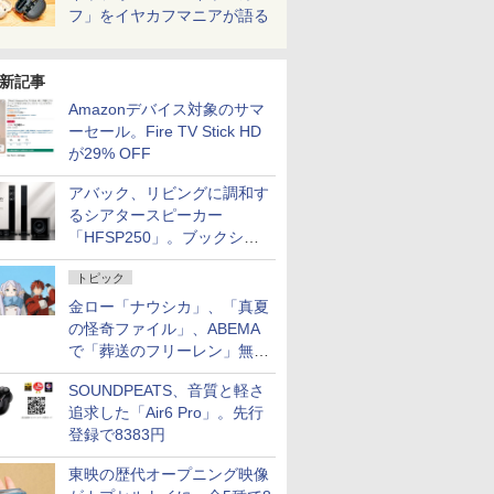
フ」をイヤカフマニアが語る
新記事
Amazonデバイス対象のサマ
ーセール。Fire TV Stick HD
が29% OFF
アバック、リビングに調和す
るシアタースピーカー
「HFSP250」。ブックシェ
ルフはペア3万円以下
トピック
金ロー「ナウシカ」、「真夏
の怪奇ファイル」、ABEMA
で「葬送のフリーレン」無料
配信など。夏の特番・配信情
SOUNDPEATS、音質と軽さ
報
追求した「Air6 Pro」。先行
登録で8383円
東映の歴代オープニング映像