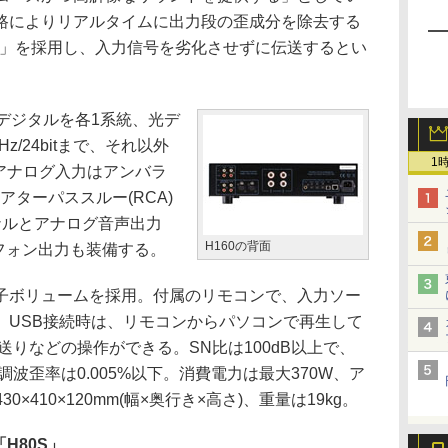
路によりリアルタイムに出力段の歪成分を除去する
gine」を採用し、入力信号を劣化させずに伝送するとい
デジタルを各1系統、光デ
z/24bitまで、それ以外
1
する。アナログ入力はアンバラ
シアターパススルー(RCA)
ナルとアナログ音声出力
H160の背面
ドフォン出力も装備する。
ボリュームを採用。付属のリモコンで、入力ソー
。USB接続時は、リモコンからパソコンで再生して
送りなどの操作ができる。SN比は100dB以上で、
調波歪率は0.005%以下。消費電力は最大370W、ア
×410×120mm(幅×奥行き×高さ)、重量は19kg。
H80S」