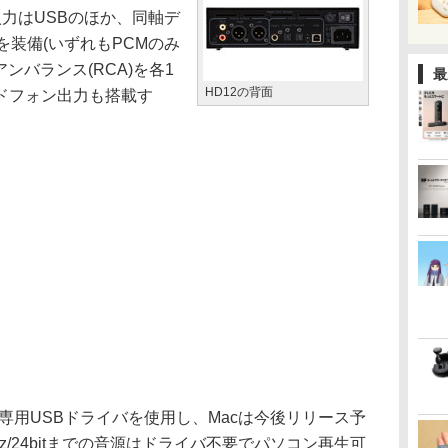
入力はUSBのほか、同軸デ
を装備(いずれもPCMのみ
アンバランス(RCA)を各1
最
HD12の背面
ドフォン出力も搭載す
の専用USBドライバを使用し、Macは今後リリース予
z/24bitまでの音源はドライバ不要でパソコン再生可