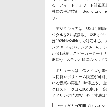
る。フィードフォワード補正回
独自の特許技術「Sound En
う。
デジタル入力は、USBと同軸
ジタルを3系統搭載。USBは96kH
は192kHz/24bitまで対応
ンス(XLR)とバランス(RCA)、
が各1系統。スピーカーターミ
(RCA)、ステレオ標準のヘッ
ボリュームは、低ノイズな電子
ス切替やボリューム調整が可能
いる音楽の再生/一時停止や、曲
クロストークは-100dB以下。高
イドリング時30W。外形寸法は430
アナログ入力専用プリメイン「