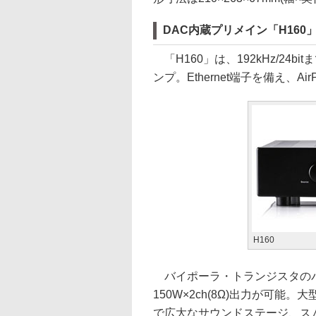
DAC内蔵プリメイン「H16
「H160」は、192kHz/24
ンプ。Ethernet端子を備え、A
H160
バイポーラ・トランジスタの
150W×2ch(8Ω)出力が可
で広大なサウンドステージ、ス