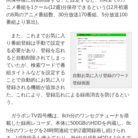
ニメ番組を1クール(12週)分保存できるという(12月初週
の8局のアニメ番組数、30分放送170番組、5分放送100
番組より算出)。
また、これまでお気に入
り番組登録は手動で設定す
る必要があり、登録を忘れ
ると自動削除されてしまっ
ていたが、検索ワードで番
組タイトルなどを設定する
自動お気に入り登録のワード
ことで自動的にお気に入り
登録画面
登録される機能が追加され
た。これにより、登録忘れによる録画消去を防げるとい
う。
ガラポンTV四号機は、8ch分のワンセグチューナを搭
載した録画レコーダ。本体に500GBのHDDを内蔵し、8c
h分のワンセグを24時間連続で約2週間録画し続けられ
る。USB端子も備えており、外付けUSB HDDを1台まで