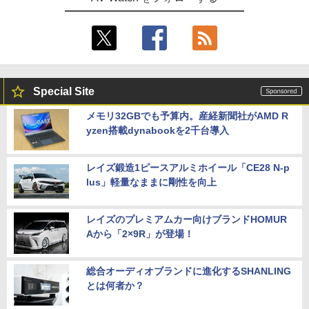
Special Site
メモリ32GBでも予算内。産経新聞社がAMD R
yzen搭載dynabookを2千台導入
レイズ鍛造1ピースアルミホイール「CE28 N-p
lus」軽量なままに剛性を向上
レイズのプレミアムカー向けブランドHOMUR
Aから「2×9R」が登場！
総合オーディオブランドに進化するSHANLING
とは何者か？