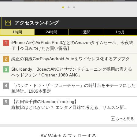
●
●
●
アクセスランキング
1時間
24時間
1週間
1カ月
iPhone AirやAirPods Pro 3などのAmazonタイムセール、今夜終
了【今日みつけたお買い得品】
純正の有線CarPlay/Android Autoをワイヤレス化するアダプタ
Skullcandy、BoseのANCとサウンドチューニング採用の震える
ヘッドフォン「Crusher 1080 ANC」
「バック・トゥ・ザ・フューチャー」の時計台をモチーフにした
腕時計。1985本限定
【西田宗千佳のRandomTracking】
縦横比はどれがいい？ エンタメ目線で考える、サムスン新
「Galaxy Z Fold」
もっと見る
AV Watch をフォローする