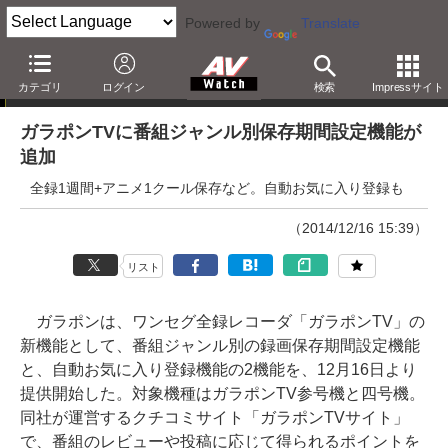
Powered by
Translate
ニュース
カテゴリ
ログイン
検索
Impressサイト
ガラポンTVに番組ジャンル別保存期間設定機能が
追加
全録1週間+アニメ1クール保存など。自動お気に入り登録も
（2014/12/16 15:39）
リスト
ガラポンは、ワンセグ全録レコーダ「ガラポンTV」の
新機能として、番組ジャンル別の録画保存期間設定機能
と、自動お気に入り登録機能の2機能を、12月16日より
提供開始した。対象機種はガラポンTV参号機と四号機。
同社が運営するクチコミサイト「ガラポンTVサイト」
で、番組のレビューや投稿に応じて得られるポイントを