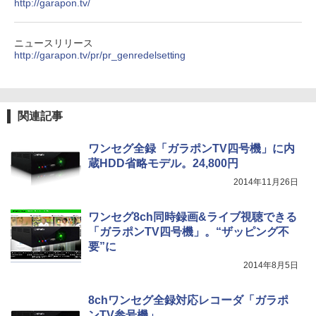
http://garapon.tv/
ニュースリリース
http://garapon.tv/pr/pr_genredelsetting
関連記事
ワンセグ全録「ガラポンTV四号機」に内
蔵HDD省略モデル。24,800円
2014年11月26日
ワンセグ8ch同時録画&ライブ視聴できる
「ガラポンTV四号機」。“ザッピング不
要”に
2014年8月5日
8chワンセグ全録対応レコーダ「ガラポ
ンTV参号機」