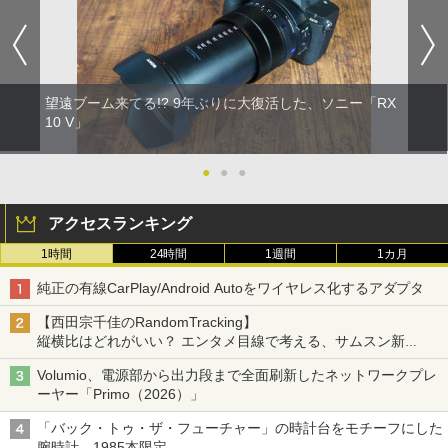
望遠ブーム来てる!? 9年ぶりに大復活した、ソニー「RX
10 V」
●
●
●
アクセスランキング
1時間
24時間
1週間
1カ月
純正の有線CarPlay/Android Autoをワイヤレス化するアダプタ
【西田宗千佳のRandomTracking】
縦横比はどれがいい？ エンタメ目線で考える、サムスン新
「Galaxy Z Fold」
Volumio、電源部から出力段まで全面刷新したネットワークプレ
ーヤー「Primo（2026）」
「バック・トゥ・ザ・フューチャー」の時計台をモチーフにした
腕時計。1985本限定