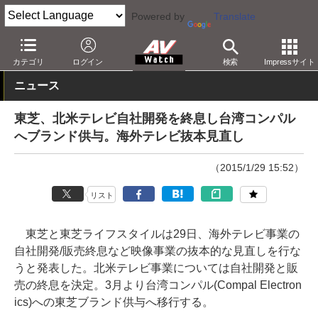
Powered by
Translate
AV Watch
製品
テレビ
東芝
カテゴリ
ログイン
検索
Impressサイト
ニュース
東芝、北米テレビ自社開発を終息し台湾コンパル
へブランド供与。海外テレビ抜本見直し
（2015/1/29 15:52）
リスト
東芝と東芝ライフスタイルは29日、海外テレビ事業の
自社開発/販売終息など映像事業の抜本的な見直しを行な
うと発表した。北米テレビ事業については自社開発と販
売の終息を決定。3月より台湾コンパル(Compal Electron
ics)への東芝ブランド供与へ移行する。