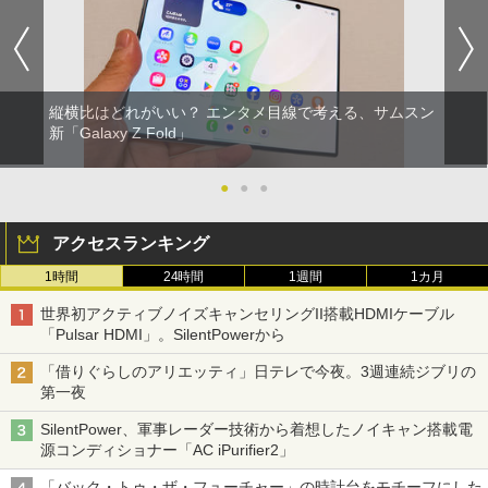
縦横比はどれがいい？ エンタメ目線で考える、サムスン
新「Galaxy Z Fold」
●
●
●
アクセスランキング
1時間
24時間
1週間
1カ月
世界初アクティブノイズキャンセリングII搭載HDMIケーブル
「Pulsar HDMI」。SilentPowerから
「借りぐらしのアリエッティ」日テレで今夜。3週連続ジブリの
第一夜
SilentPower、軍事レーダー技術から着想したノイキャン搭載電
源コンディショナー「AC iPurifier2」
「バック・トゥ・ザ・フューチャー」の時計台をモチーフにした