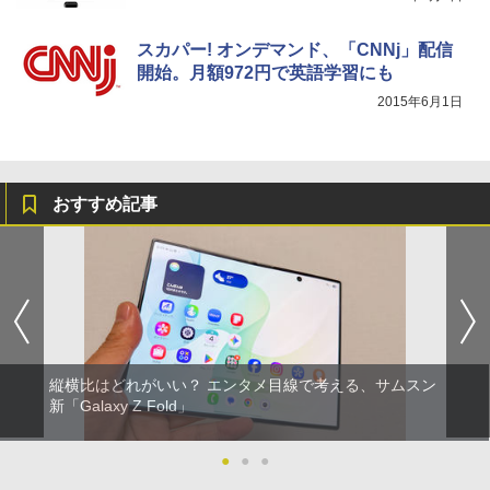
スカパー! オンデマンド、「CNNj」配信
開始。月額972円で英語学習にも
2015年6月1日
おすすめ記事
縦横比はどれがいい？ エンタメ目線で考える、サムスン
新「Galaxy Z Fold」
●
●
●