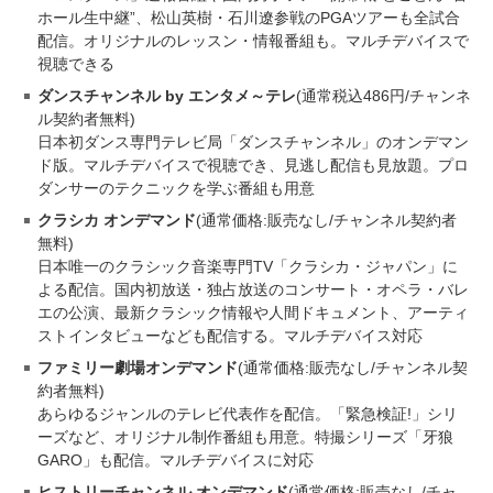
ホール生中継”、松山英樹・石川遼参戦のPGAツアーも全試合
配信。オリジナルのレッスン・情報番組も。マルチデバイスで
視聴できる
ダンスチャンネル by エンタメ～テレ
(通常税込486円/チャンネ
ル契約者無料)
日本初ダンス専門テレビ局「ダンスチャンネル」のオンデマン
ド版。マルチデバイスで視聴でき、見逃し配信も見放題。プロ
ダンサーのテクニックを学ぶ番組も用意
クラシカ オンデマンド
(通常価格:販売なし/チャンネル契約者
無料)
日本唯一のクラシック音楽専門TV「クラシカ・ジャパン」に
よる配信。国内初放送・独占放送のコンサート・オペラ・バレ
エの公演、最新クラシック情報や人間ドキュメント、アーティ
ストインタビューなども配信する。マルチデバイス対応
ファミリー劇場オンデマンド
(通常価格:販売なし/チャンネル契
約者無料)
あらゆるジャンルのテレビ代表作を配信。「緊急検証!」シリ
ーズなど、オリジナル制作番組も用意。特撮シリーズ「牙狼
GARO」も配信。マルチデバイスに対応
ヒストリーチャンネル オンデマンド
(通常価格:販売なし/チャ