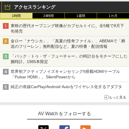
アクセスランキング
1時間
24時間
1週間
1カ月
東映の歴代オープニング映像がカプセルトイに。全5種で8月下
旬発売
金ロー「ナウシカ」、「真夏の怪奇ファイル」、ABEMAで「葬
送のフリーレン」無料配信など。夏の特番・配信情報
「バック・トゥ・ザ・フューチャー」の時計台をモチーフにした
腕時計。1985本限定
世界初アクティブノイズキャンセリングII搭載HDMIケーブル
「Pulsar HDMI」。SilentPowerから
純正の有線CarPlay/Android Autoをワイヤレス化するアダプタ
もっと見る
AV Watch をフォローする