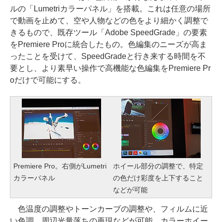
ルの「Lumetriカラーパネル」を搭載。これは任意の場所
で動画を止めて、空や人物などの色をより細かく調整で
きるもので、既存ツール「Adobe SpeedGrade」の要素
をPremiere Proに統合したもの。色編集のニーズが高ま
ったことを受けて、SpeedGradeと行き来する時間を不
要とし、より素早い操作で高機能な色編集をPremiere Pr
oだけで可能にする。
Premiere Pro。右側がLumetri
ホイール部分の調整で、特定
カラーパネル
の色だけ彩度を上下すること
などが可能
色温度の調整やトーンカーブの調整や、フィルムに近
い色調、周辺光量落ちの再現などが可能。カラーホイー