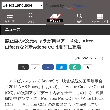
Powered by
Translate
AV Watch
イベント
NAB
2015
カテゴリ
ログイン
検索
Impressサイト
ニュース
静止画の2次元キャラが簡単アニメ化。After
Effectsなど新Adobe CCは夏前に登場
（2015/4/15 12:56）
リスト
アドビシステムズ(Adobe)は、映像/放送の国際展示会
「2015 NAB Show」において、「Adobe Creative Cloud
(CC)」の次期アップデート内容を予告。この中で、映像
編集/制作ソフトの「Premiere Pro CC」や「After Effects
CC」、「Audition CC」の新機能について紹介してい