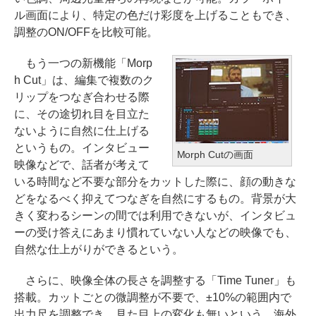
ル画面により、特定の色だけ彩度を上げることもでき、
調整のON/OFFを比較可能。
もう一つの新機能「Morp
h Cut」は、編集で複数のク
リップをつなぎ合わせる際
に、その途切れ目を目立た
ないように自然に仕上げる
というもの。インタビュー
Morph Cutの画面
映像などで、話者が考えて
いる時間など不要な部分をカットした際に、顔の動きな
どをなるべく抑えてつなぎを自然にするもの。背景が大
きく変わるシーンの間では利用できないが、インタビュ
ーの受け答えにあまり慣れていない人などの映像でも、
自然な仕上がりができるという。
さらに、映像全体の長さを調整する「Time Tuner」も
搭載。カットごとの微調整が不要で、±10%の範囲内で
出力尺を調整でき、見た目上の変化も無いという。海外