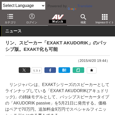
Powered by
Translate
AV Watch
製品
オーディオスピーカー
カテゴリ
ログイン
検索
Impressサイト
ニュース
リン、スピーカー「EXAKT AKUDORIK」のパッ
シブ版。EXAKT化も可能
（2015/4/20 19:44）
リスト
リンジャパンは、EXAKTシリーズのスピーカーとして
ラインナップしている「EXAKT AKUDORIK(アキュドリ
ック)」の姉妹モデルとして、パッシブスピーカータイプ
の「AKUDORIK passive」を5月21日に発売する。価格
はペアで70万円。追加料金9万円でスペシャルフィニッ