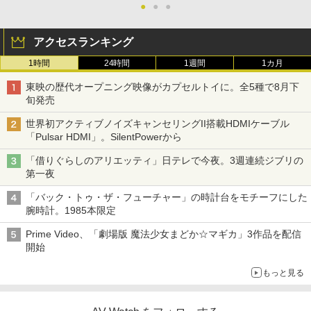
●
●
●
アクセスランキング
1時間
24時間
1週間
1カ月
東映の歴代オープニング映像がカプセルトイに。全5種で8月下
旬発売
世界初アクティブノイズキャンセリングII搭載HDMIケーブル
「Pulsar HDMI」。SilentPowerから
「借りぐらしのアリエッティ」日テレで今夜。3週連続ジブリの
第一夜
「バック・トゥ・ザ・フューチャー」の時計台をモチーフにした
腕時計。1985本限定
Prime Video、「劇場版 魔法少女まどか☆マギカ」3作品を配信
開始
もっと見る