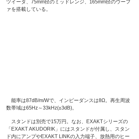
ツイータ、75mm径のミッドレンジ、165mm径のウーフ
ァを搭載している。
能率は87dB/m/Wで、インピーダンスは8Ω。再生周波
数帯域は65Hz～33kHz(±3dB)。
スタンドは別売で15万円。なお、EXAKTシリーズの
「EXAKT AKUDORIK」にはスタンドが付属し、スタン
ド内にアンプやEXAKT LINKの入力端子、放熱用のヒー