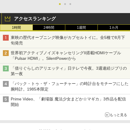
●
●
●
アクセスランキング
1時間
24時間
1週間
1カ月
東映の歴代オープニング映像がカプセルトイに。全5種で8月下
旬発売
世界初アクティブノイズキャンセリングII搭載HDMIケーブル
「Pulsar HDMI」。SilentPowerから
「借りぐらしのアリエッティ」日テレで今夜。3週連続ジブリの
第一夜
「バック・トゥ・ザ・フューチャー」の時計台をモチーフにした
腕時計。1985本限定
Prime Video、「劇場版 魔法少女まどか☆マギカ」3作品を配信
開始
もっと見る