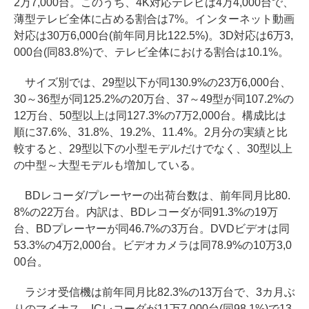
2万7,000台。このうち、4K対応テレビは4万4,000台で、
薄型テレビ全体に占める割合は7%。インターネット動画
対応は30万6,000台(前年同月比122.5%)。3D対応は6万3,
000台(同83.8%)で、テレビ全体における割合は10.1%。
サイズ別では、29型以下が同130.9%の23万6,000台、
30～36型が同125.2%の20万台、37～49型が同107.2%の
12万台、50型以上は同127.3%の7万2,000台。構成比は
順に37.6%、31.8%、19.2%、11.4%。2月分の実績と比
較すると、29型以下の小型モデルだけでなく、30型以上
の中型～大型モデルも増加している。
BDレコーダ/プレーヤーの出荷台数は、前年同月比80.
8%の22万台。内訳は、BDレコーダが同91.3%の19万
台、BDプレーヤーが同46.7%の3万台。DVDビデオは同
53.3%の4万2,000台。ビデオカメラは同78.9%の10万3,0
00台。
ラジオ受信機は前年同月比82.3%の13万台で、3カ月ぶ
りのマイナス。ICレコーダが11万7,000台(同98.1%)で13