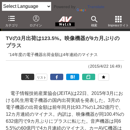
Powered by
Translate
ニュース
カテゴリ
ログイン
検索
Impressサイト
TVの3月出荷は123.5%。映像機器が9カ月ぶりの
プラス
'14年度の電子機器出荷金額は4年連続のマイナス
（2015/4/22 16:49）
リスト
電子情報技術産業協会(JEITA)は22日、2015年3月にお
ける民生用電子機器の国内出荷実績を発表した。3月の
電子機器の出荷金額は前年同月比93.7%の1,262億円で、
12カ月連続のマイナス。内訳は、映像機器が同100.4%の
632億円で9カ月ぶりにプラスに転じた。音声機器は同6
5.5%の60億円で4カ月連続のマイナス。カーAVC機器は