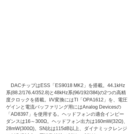
DACチップはESS「ES9018 MK2」を搭載。44.1kHz
系(88.2/176.4/352.8)と48kHz系(96/192/384)の2つの高精
度クロックを搭載。I/V変換にはTI「OPA1612」を、電圧
ゲインと電流バッファリング用にはAnalog Devicesの
「AD8397」を使用する。ヘッドフォンの適合インピー
ダンスは16～300Ω。ヘッドフォン出力は160mW(32Ω)、
28mW(300Ω)。SN比は115dB以上、ダイナミックレンジ