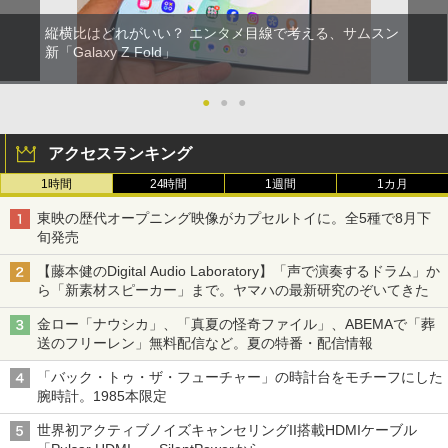
縦横比はどれがいい？ エンタメ目線で考える、サムスン
新「Galaxy Z Fold」
●
●
●
アクセスランキング
1時間
24時間
1週間
1カ月
東映の歴代オープニング映像がカプセルトイに。全5種で8月下
旬発売
【藤本健のDigital Audio Laboratory】「声で演奏するドラム」か
ら「新素材スピーカー」まで。ヤマハの最新研究のぞいてきた
金ロー「ナウシカ」、「真夏の怪奇ファイル」、ABEMAで「葬
送のフリーレン」無料配信など。夏の特番・配信情報
「バック・トゥ・ザ・フューチャー」の時計台をモチーフにした
腕時計。1985本限定
世界初アクティブノイズキャンセリングII搭載HDMIケーブル