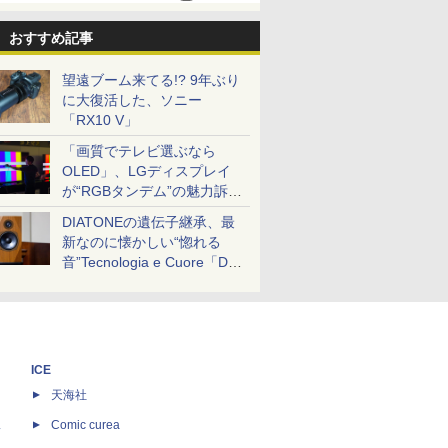
おすすめ記事
望遠ブーム来てる!? 9年ぶり
に大復活した、ソニー
「RX10 V」
「画質でテレビ選ぶなら
OLED」、LGディスプレイ
が“RGBタンデム”の魅力訴
求。液晶とのガチ比較も
DIATONEの遺伝子継承、最
新なのに懐かしい“惚れる
音”Tecnologia e Cuore「DS-
TC52B」を聴く
ICE
天海社
ス
Comic curea