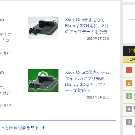
Xbox Oneがまもなく
の
Blu-ray 3D対応に。8月
のアップデートを予告
。マイク
2014年7月22日
る「コ
4年9月4日
1
Xbox Oneの国内ゲーム
の
タイトル/アプリ発表。
Blu-ray 3Dはアップデ
ュー。
ートで対応へ
メガジ
2014年6月20日
4年9月5日
もっと関連記事を見る