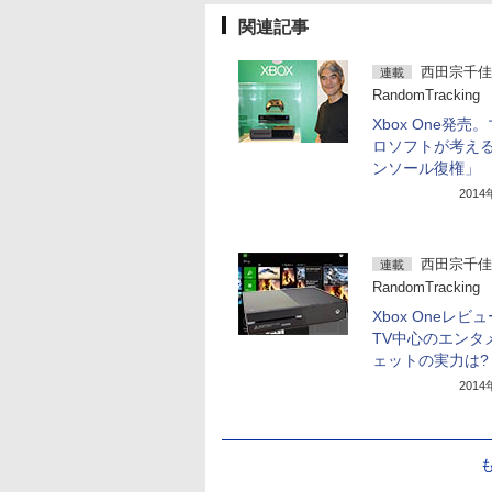
関連記事
西田宗千佳
連載
RandomTracking
Xbox One発売
ロソフトが考え
ンソール復権」
201
西田宗千佳
連載
RandomTracking
Xbox Oneレビ
TV中心のエンタ
ェットの実力は?
201