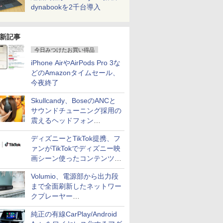
dynabookを2千台導入
新記事
今日みつけたお買い得品
iPhone AirやAirPods Pro 3な
どのAmazonタイムセール、
今夜終了
Skullcandy、BoseのANCと
サウンドチューニング採用の
震えるヘッドフォン
「Crusher 1080 ANC」
ディズニーとTikTok提携、フ
ァンがTikTokでディズニー映
画シーン使ったコンテンツ制
作、Disney+にも配信
Volumio、電源部から出力段
まで全面刷新したネットワー
クプレーヤー
「Primo（2026）」
純正の有線CarPlay/Android