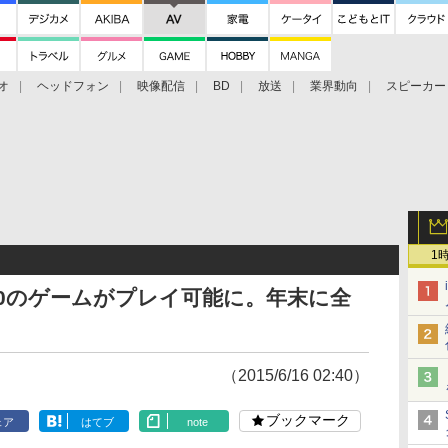
オ
ヘッドフォン
映像配信
BD
放送
業界動向
スピーカー
ェクタ
PS4
BDプレーヤー
映像配信
BD
1
x 360のゲームがプレイ可能に。年末に全
（2015/6/16 02:40）
ブックマーク
ェア
はてブ
note