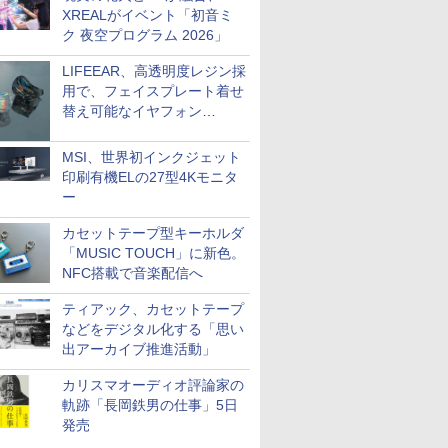
XREALがイベント「初音ミ
ク 夜空プログラム 2026」
LIFEEAR、高透明度レジン採
用で、フェイスプレート着せ
替え可能なイヤフォン
「Nova Shell」
MSI、世界初インクジェット
印刷有機ELの27型4Kモニタ
ー
カセットテープ型キーホルダ
「MUSIC TOUCH」に新色。
NFC搭載で音楽配信へ
ティアック、カセットテープ
などをデジタル化する「思い
出アーカイブ推進活動」
カリスマオーディオ評論家の
軌跡「長岡鉄男の仕事」5日
発売