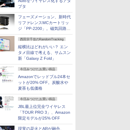
Autoをワイヤレス化するアダ
プタ
フェーズメーション、新時代
リファレンスMCカートリッ
ジ「PP-2200」。磁気回路や
ハウジングを根本から見直し
西田宗千佳のRandomTracking
縦横比はどれがいい？ エン
タメ目線で考える、サムスン
新「Galaxy Z Fold」
今日みつけたお買い得品
Amazonでレッドブル24本セ
ットが20% OFF。炭酸水や
麦茶も低価格
今日みつけたお買い得品
JBL最上位完全ワイヤレス
「TOUR PRO 3」、Amazon
限定モデルが25% OFF
現実の花火とARが融合、