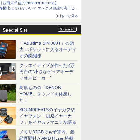
【西田宗千佳のRandomTracking】
縦横比はどれがいい？ エンタメ目線で考える、
サムスン新「Galaxy Z Fold」
もっと見る
Special Site
「A&ultima SP4000T」の魅
力！ポケットに入るオーディ
オの醍醐味
クリエイティブが作った2万
円台の“小さなピュアオーデ
ィオスピーカー”
鳥肌ものの「DENON
HOME」サウンドを体感し
た！
SOUNDPEATSのイヤカフ型
イヤフォン「UU2イヤーカ
フ」をイヤカフマニアが語る
メモリ32GBでも予算内。産
経新聞社がAMD Ryzen搭載