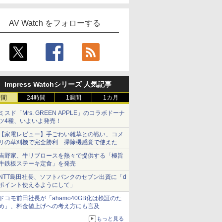
AV Watch をフォローする
Impress Watchシリーズ 人気記事
時間
24時間
1週間
1カ月
ミスド「Mrs. GREEN APPLE」のコラボドーナ
ツ4種、いよいよ発売！
【家電レビュー】手ごわい雑草との戦い、コメ
リの草刈機で完全勝利 掃除機感覚で使えた
吉野家、牛リブロースを熱々で提供する「極旨
牛鉄板ステーキ定食」を発売
NTT島田社長、ソフトバンクのセブン出資に「d
ポイント使えるようにして」
ドコモ前田社長が「ahamo40GB化は検証のた
め」、料金値上げへの考え方にも言及
もっと見る