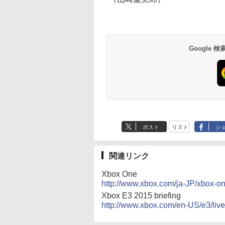
Google
ポスト
リスト
シ
関連リンク
Xbox One
http://www.xbox.com/ja-JP/xbox-on
Xbox E3 2015 briefing
http://www.xbox.com/en-US/e3/live