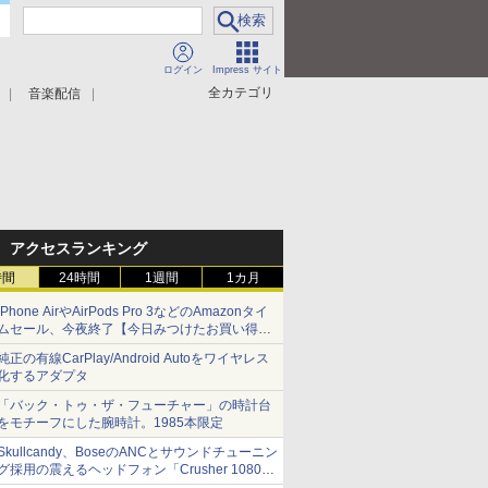
ログイン
Impress サイト
全カテゴリ
音楽配信
アクセスランキング
時間
24時間
1週間
1カ月
iPhone AirやAirPods Pro 3などのAmazonタイ
ムセール、今夜終了【今日みつけたお買い得
品】
純正の有線CarPlay/Android Autoをワイヤレス
化するアダプタ
「バック・トゥ・ザ・フューチャー」の時計台
をモチーフにした腕時計。1985本限定
Skullcandy、BoseのANCとサウンドチューニン
グ採用の震えるヘッドフォン「Crusher 1080
ANC」