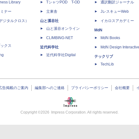
ness Library
TシャツPOD T-OD
通訳翻訳ジャーナル
セミナー
立東舎
JレスキューWeb
 X（デジタルクロス）
山と溪谷社
イカロスアカデミー
山と溪谷オンライン
MdN
CLIMBING-NET
MdN Books
ブックス
近代科学社
MdN Design Interactiv
ing
近代科学社Digital
テックリブ
TechLib
広告掲載のご案内
編集部へのご連絡
プライバシーポリシー
会社概要
Copyright ©
2026
Impress Corporation. All rights reserved.