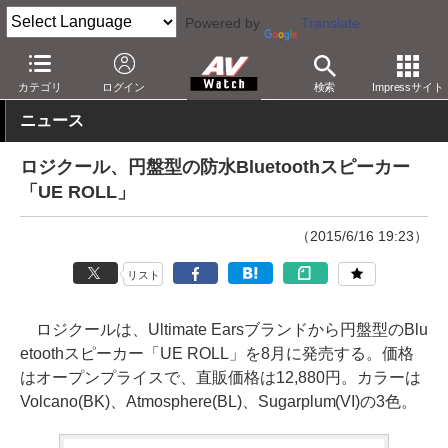
Powered by
Translate
AV Watch
製品
Bluetoothスピーカー
カテゴリ
ログイン
検索
Impressサイト
ニュース
ロジクール、円盤型の防水Bluetoothスピーカー
「UE ROLL」
（2015/6/16 19:23）
リスト
ロジクールは、Ultimate Earsブランドから円盤型のBlu
etoothスピーカー「UE ROLL」を8月に発売する。価格
はオープンプライスで、直販価格は12,880円。カラーは
Volcano(BK)、Atmosphere(BL)、Sugarplum(VI)の3色。