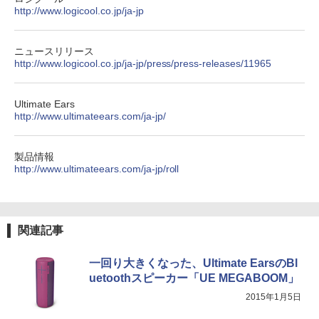
http://www.logicool.co.jp/ja-jp
ニュースリリース
http://www.logicool.co.jp/ja-jp/press/press-releases/11965
Ultimate Ears
http://www.ultimateears.com/ja-jp/
製品情報
http://www.ultimateears.com/ja-jp/roll
関連記事
一回り大きくなった、Ultimate EarsのBl
uetoothスピーカー「UE MEGABOOM」
2015年1月5日