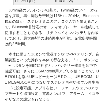
UE ROLL(BL)
UE ROLL(VI)
50mm径のフルレンジ×1基と、19mm径のツイータ×2
基を搭載。再生周波数帯域は115Hz～20kHz。Bluetooth
接続のほか、ステレオミニのアナログ入力も備えること
で、Bluetooth非対応のオーディオプレーヤーを接続して
使用することもできる。リチウムイオンバッテリを内蔵
しており、最大9時間の連続再生が可能。充電所要時間
は約2.5時間。
本体に備えたボタンで電源オン/オフやペアリング、音
量調整といった操作を本体で行なえる。「＋」ボタンと
「−」ボタンを同時に押すと、バッテリー残量を音声で
確認可能。さらにiOS/Android用アプリを使うことで、U
E ROLLを別のUEスピーカー(UE ROLL、UE BOOM、U
E MEGABOOM)につないでステレオ再生やダブル再生モ
ードに設定可能。アプリを使い、ファームウェアのアッ
プデートや追加設定、電源オン/オフ、アラーム、イコラ
イザなどの設定も行なえる。