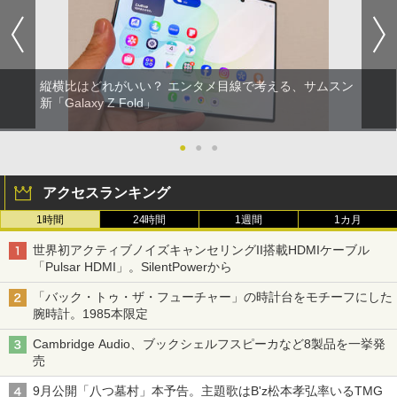
縦横比はどれがいい？ エンタメ目線で考える、サムスン
新「Galaxy Z Fold」
●
●
●
アクセスランキング
1時間
24時間
1週間
1カ月
世界初アクティブノイズキャンセリングII搭載HDMIケーブル
「Pulsar HDMI」。SilentPowerから
「バック・トゥ・ザ・フューチャー」の時計台をモチーフにした
腕時計。1985本限定
Cambridge Audio、ブックシェルフスピーカなど8製品を一挙発
売
9月公開「八つ墓村」本予告。主題歌はB'z松本孝弘率いるTMG