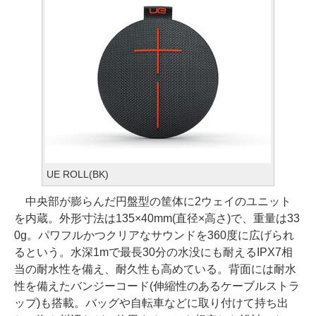
UE ROLL(BK)
中央部が膨らんだ円盤型の筐体に2ウェイのユニット
を内蔵。外形寸法は135×40mm(直径×高さ)で、重量は33
0g。パワフルかつクリアなサウンドを360度に広げられ
るという。水深1mで最長30分の水没にも耐えるIPX7相
当の耐水性を備え、耐久性も高めている。背面には耐水
性を備えたバンジーコード(伸縮性のあるケーブルストラ
ップ)も搭載。バッグや自転車などに取り付けて持ち出