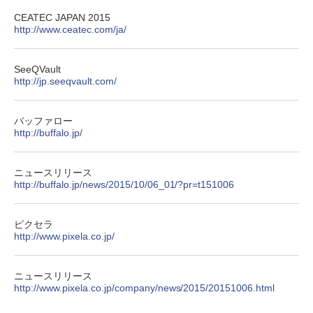
CEATEC JAPAN 2015
http://www.ceatec.com/ja/
SeeQVault
http://jp.seeqvault.com/
バッファロー
http://buffalo.jp/
ニュースリリース
http://buffalo.jp/news/2015/10/06_01/?pr=t151006
ピクセラ
http://www.pixela.co.jp/
ニュースリリース
http://www.pixela.co.jp/company/news/2015/20151006.html