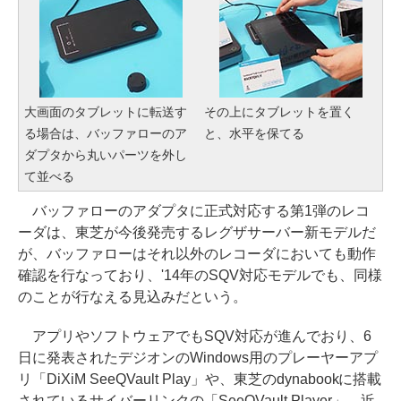
大画面のタブレットに転送す
その上にタブレットを置く
る場合は、バッファローのア
と、水平を保てる
ダプタから丸いパーツを外し
て並べる
バッファローのアダプタに正式対応する第1弾のレコ
ーダは、東芝が今後発売するレグザサーバー新モデルだ
が、バッファローはそれ以外のレコーダにおいても動作
確認を行なっており、'14年のSQV対応モデルでも、同様
のことが行なえる見込みだという。
アプリやソフトウェアでもSQV対応が進んでおり、6
日に発表されたデジオンのWindows用のプレーヤーアプ
リ「DiXiM SeeQVault Play」や、東芝のdynabookに搭載
されているサイバーリンクの「SeeQVault Player」、近