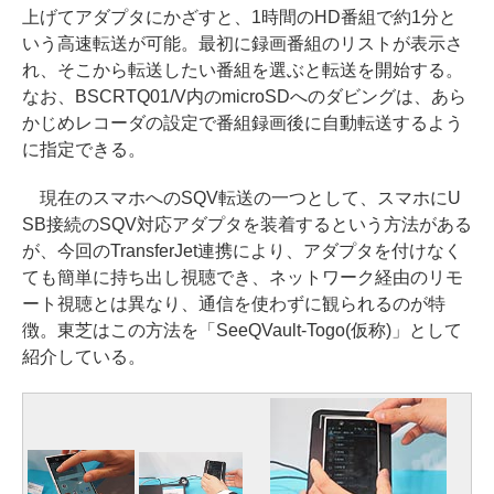
上げてアダプタにかざすと、1時間のHD番組で約1分と
いう高速転送が可能。最初に録画番組のリストが表示さ
れ、そこから転送したい番組を選ぶと転送を開始する。
なお、BSCRTQ01/V内のmicroSDへのダビングは、あら
かじめレコーダの設定で番組録画後に自動転送するよう
に指定できる。
現在のスマホへのSQV転送の一つとして、スマホにU
SB接続のSQV対応アダプタを装着するという方法がある
が、今回のTransferJet連携により、アダプタを付けなく
ても簡単に持ち出し視聴でき、ネットワーク経由のリモ
ート視聴とは異なり、通信を使わずに観られるのが特
徴。東芝はこの方法を「SeeQVault-Togo(仮称)」として
紹介している。