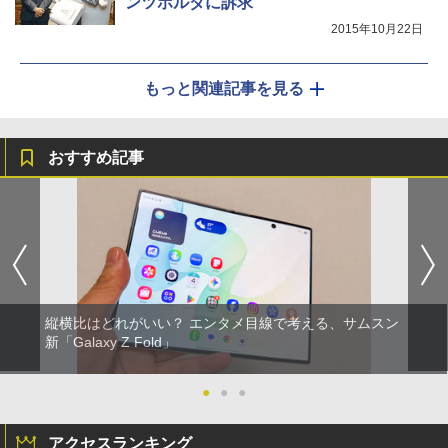
ンツホルダに訴求
2015年10月22日
もっと関連記事を見る
おすすめ記事
縦横比はどれがいい？ エンタメ目線で考える、サムスン
新「Galaxy Z Fold」
●
●
●
アクセスランキング