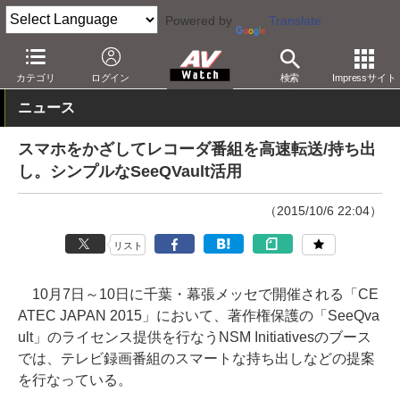
Powered by
Translate
AV Watch
イベント
CEATEC JAPAN
2015
カテゴリ
ログイン
検索
Impressサイト
ニュース
スマホをかざしてレコーダ番組を高速転送/持ち出
し。シンプルなSeeQVault活用
（2015/10/6 22:04）
リスト
10月7日～10日に千葉・幕張メッセで開催される「CE
ATEC JAPAN 2015」において、著作権保護の「SeeQva
ult」のライセンス提供を行なうNSM Initiativesのブース
では、テレビ録画番組のスマートな持ち出しなどの提案
を行なっている。