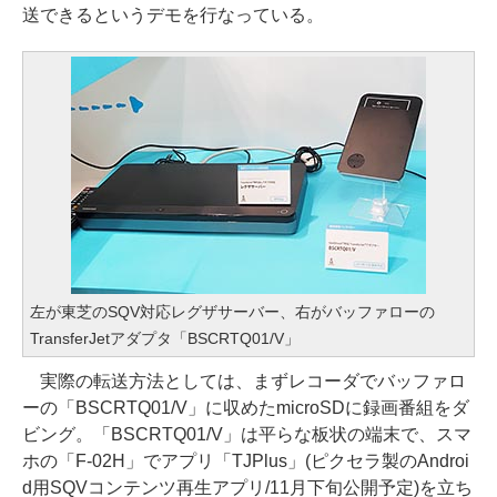
送できるというデモを行なっている。
左が東芝のSQV対応レグザサーバー、右がバッファローの
TransferJetアダプタ「BSCRTQ01/V」
実際の転送方法としては、まずレコーダでバッファロ
ーの「BSCRTQ01/V」に収めたmicroSDに録画番組をダ
ビング。「BSCRTQ01/V」は平らな板状の端末で、スマ
ホの「F-02H」でアプリ「TJPlus」(ピクセラ製のAndroi
d用SQVコンテンツ再生アプリ/11月下旬公開予定)を立ち