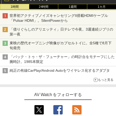
1時間
24時間
1週間
1カ月
世界初アクティブノイズキャンセリングII搭載HDMIケーブル
「Pulsar HDMI」。SilentPowerから
「借りぐらしのアリエッティ」日テレで今夜。3週連続ジブリの
第一夜
東映の歴代オープニング映像がカプセルトイに。全5種で8月下
旬発売
「バック・トゥ・ザ・フューチャー」の時計台をモチーフにした
腕時計。1985本限定
純正の有線CarPlay/Android Autoをワイヤレス化するアダプタ
もっと見る
AV Watch をフォローする