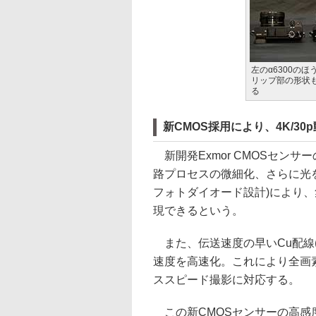
左のα6300の
リップ部の形状
る
新CMOS採用により、4K/30
新開発Exmor CMOSセンサー
路プロセスの微細化、さらに光
フォトダイオード設計)により
現できるという。
また、伝送速度の早いCu配線
速度を高速化。これにより全画素読
ススピード撮影に対応する。
この新CMOSセンサーの高感度