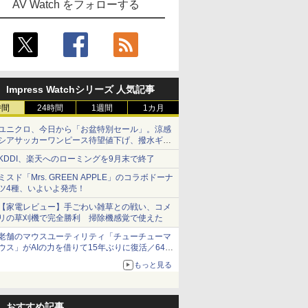
AV Watch をフォローする
Impress Watchシリーズ 人気記事
時間
24時間
1週間
1カ月
ユニクロ、今日から「お盆特別セール」。涼感
シアサッカーワンピース待望値下げ、撥水ギア
ショーツは1990円に
KDDI、楽天へのローミングを9月末で終了
ミスド「Mrs. GREEN APPLE」のコラボドーナ
ツ4種、いよいよ発売！
【家電レビュー】手ごわい雑草との戦い、コメ
リの草刈機で完全勝利 掃除機感覚で使えた
老舗のマウスユーティリティ「チューチューマ
ウス」がAIの力を借りて15年ぶりに復活／64bit
化、Windows 10/11、「Chrome」も走り回
もっと見る
る。復活記念で2026年末まで500円
おすすめ記事