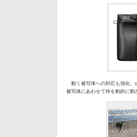
動く被写体への対応も強化。α6
被写体にあわせて枠を動的に動