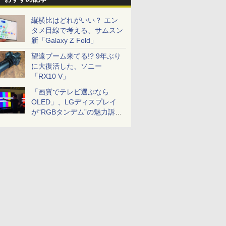
縦横比はどれがいい？ エン
タメ目線で考える、サムスン
新「Galaxy Z Fold」
望遠ブーム来てる!? 9年ぶり
に大復活した、ソニー
「RX10 V」
「画質でテレビ選ぶなら
OLED」、LGディスプレイ
が“RGBタンデム”の魅力訴
求。液晶とのガチ比較も