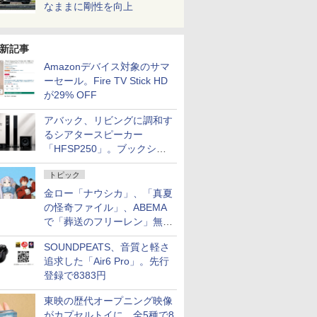
なままに剛性を向上
新記事
Amazonデバイス対象のサマ
ーセール。Fire TV Stick HD
が29% OFF
アバック、リビングに調和す
るシアタースピーカー
「HFSP250」。ブックシェ
ルフはペア3万円以下
トピック
金ロー「ナウシカ」、「真夏
の怪奇ファイル」、ABEMA
で「葬送のフリーレン」無料
配信など。夏の特番・配信情
SOUNDPEATS、音質と軽さ
報
追求した「Air6 Pro」。先行
登録で8383円
東映の歴代オープニング映像
がカプセルトイに。全5種で8