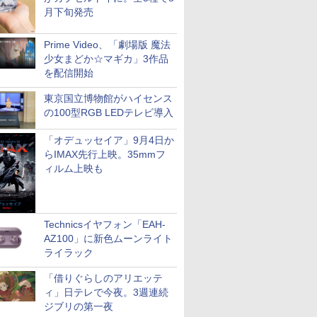
月下旬発売
Prime Video、「劇場版 魔法
少女まどか☆マギカ」3作品
を配信開始
東京国立博物館がハイセンス
の100型RGB LEDテレビ導入
「オデュッセイア」9月4日か
らIMAX先行上映。35mmフ
ィルム上映も
Technicsイヤフォン「EAH-
AZ100」に新色ムーンライト
ライラック
「借りぐらしのアリエッテ
ィ」日テレで今夜。3週連続
ジブリの第一夜