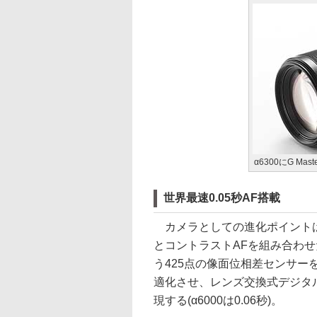
α6300にG Mas
世界最速0.05秒AF搭載
カメラとしての進化ポイントは
とコントラストAFを組み合わ
う425点の像面位相差センサーを
適化させ、レンズ交換式デジタル
現する(α6000は0.06秒)。