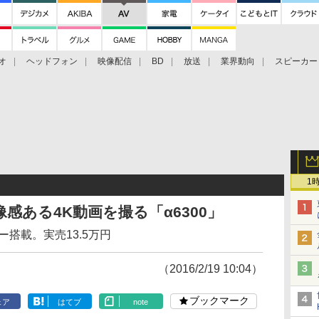
オ
ヘッドフォン
映像配信
BD
放送
業界動向
スピーカー
ェクタ
PS4
BDプレーヤー
映像配信
BD
1
感ある4K動画を撮る「α6300」
ー搭載。実売13.5万円
（2016/2/19 10:04）
ブックマーク
ェア
はてブ
note