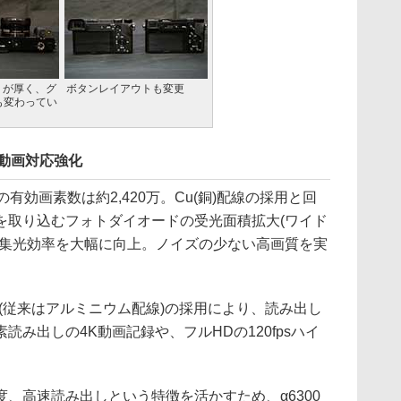
ほうが厚く、グ
ボタンレイアウトも変更
も変わってい
p動画対応強化
の有効画素数は約2,420万。Cu(銅)配線の採用と回
を取り込むフォトダイオードの受光面積拡大(ワイド
、集光効率を大幅に向上。ノイズの少ない高画質を実
(従来はアルミニウム配線)の採用により、読み出し
み出しの4K動画記録や、フルHDの120fpsハイ
、高速読み出しという特徴を活かすため、α6300