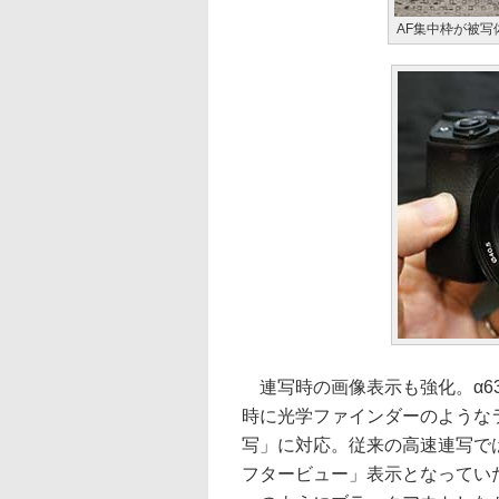
AF集中枠が被
連写時の画像表示も強化。α63
時に光学ファインダーのような
写」に対応。従来の高速連写で
フタービュー」表示となってい