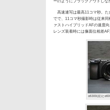
ーのようにブラックアウトしな
高速連写は最高11コマ秒。た
でで、11コマ秒撮影時は従来
ァストハイブリッドAFの速度向
レンズ装着時には像面位相差A
α6300(左)と