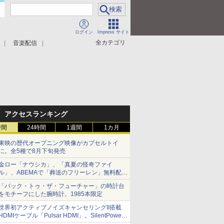
ログイン
Impress サイト
全カテゴリ
音楽配信
アクセスランキング
時間
24時間
1週間
1カ月
東映の歴代オープニング映像がカプセルトイ
に。全5種で8月下旬発売
金ロー「ナウシカ」、「真夏の怪奇ファイ
ル」、ABEMAで「葬送のフリーレン」無料配信
など。夏の特番・配信情報
「バック・トゥ・ザ・フューチャー」の時計台
をモチーフにした腕時計。1985本限定
世界初アクティブノイズキャンセリングII搭載
HDMIケーブル「Pulsar HDMI」。SilentPower
から