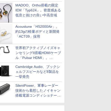
MADOO、Ortho搭載の限定
IEM「Typ624」。密度感ある
低音と抜けの良い中高音域
Acoustune「HS2000Air」。
約13gの軽量ボディと新開発
「ACT09」採用
世界初アクティブノイズキャ
ンセリングII搭載HDMIケーブ
ル「Pulsar HDMI」。
SilentPowerから
Cambridge Audio、ブックシ
ェルフスピーカなど8製品を
一挙発売
SilentPower、軍事レーダー
技術から着想したノイキャン
搭載電源コンディショナー
「AC iPurifier2」