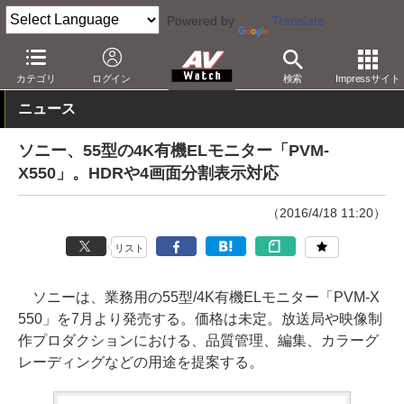
Powered by
Translate
AV Watch
製品
映像制作
カテゴリ
ログイン
検索
Impressサイト
ニュース
ソニー、55型の4K有機ELモニター「PVM-
X550」。HDRや4画面分割表示対応
（2016/4/18 11:20）
リスト
ソニーは、業務用の55型/4K有機ELモニター「PVM-X
550」を7月より発売する。価格は未定。放送局や映像制
作プロダクションにおける、品質管理、編集、カラーグ
レーディングなどの用途を提案する。