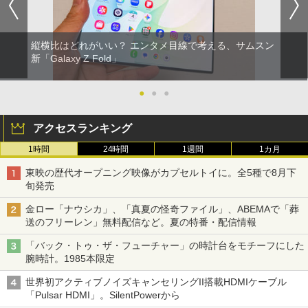
縦横比はどれがいい？ エンタメ目線で考える、サムスン
新「Galaxy Z Fold」
●
●
●
アクセスランキング
1時間
24時間
1週間
1カ月
東映の歴代オープニング映像がカプセルトイに。全5種で8月下
旬発売
金ロー「ナウシカ」、「真夏の怪奇ファイル」、ABEMAで「葬
送のフリーレン」無料配信など。夏の特番・配信情報
「バック・トゥ・ザ・フューチャー」の時計台をモチーフにした
腕時計。1985本限定
世界初アクティブノイズキャンセリングII搭載HDMIケーブル
「Pulsar HDMI」。SilentPowerから