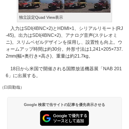
独立設定Quad View表示
入力はSDI(4BNC×2)とHDMI×1、シリアルリモート(RJ
-45)。出力はSDI(4BNC×2)、アナログ音声(ステレオミ
ニ)。スリムベゼルデザインを採用し、設置性も向上。ウ
ォームアップ時間は約30分。外形寸法は1,241×205×737.
2mm(幅×奥行き×高さ)、重量は約21.7kg。
18日から米国で開催される国際放送機器展「NAB 201
6」に出展する。
（臼田勤哉）
Google 検索で当サイトの記事を優先表示させる