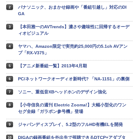
パナソニック、おまかせ録画や「番組引越し」対応のDI
2
GA
【本田雅一のAVTrends】濃さや趣味性に回帰するオーデ
3
ィオビジュアル
ヤマハ、Amazon限定で実売約25,000円の5.1ch AVアン
4
プ「RX-V375」
【アニメ新番組一覧】2013年4月期
5
PC/ネットワークオーディオ新時代? 「NA-11S1」の裏側
6
ソニー、重低音XBヘッドホンのデザイン強化
7
【小寺信良の週刊 Electric Zooma!】大幅小型化のワン
8
セグ全録「ガラポン参号機」登場
ジャパンディスプレイ、5.2型のフルHD有機ELを開発
9
DIGAの録画番組を外出先で視聴できるDTCP+アダプタ
10