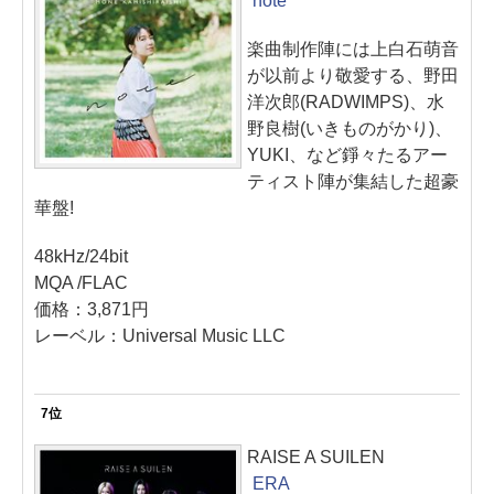
note
楽曲制作陣には上白石萌音
が以前より敬愛する、野田
洋次郎(RADWIMPS)、水
野良樹(いきものがかり)、
YUKI、など錚々たるアー
ティスト陣が集結した超豪
華盤!
48kHz/24bit
MQA /FLAC
価格：3,871円
レーベル：Universal Music LLC
7位
RAISE A SUILEN
ERA