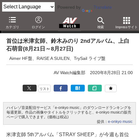
Powered by
Translate
e-onkyo music週間ハイレゾベスト10
カテゴリ
ログイン
検索
Impressサイト
首位は米津玄師、鈴木みのり 2ndアルバム、上白
石萌音(8月21日～8月27日)
Aimer HF盤、RAISE A SUILEN、TrySail ライブ盤
AV Watch編集部
2020年8月28日 21:00
リスト
ハイレゾ音楽配信サービス「e-onkyo music」のダウンロードランキングを
毎週更新。作品の画像やタイトルをクリックすると、e-onkyo musicの販売
ページで購入できます。(価格は税込)
提供：
e-onkyo music
米津玄師 5thアルバム「STRAY SHEEP」が今週も首位