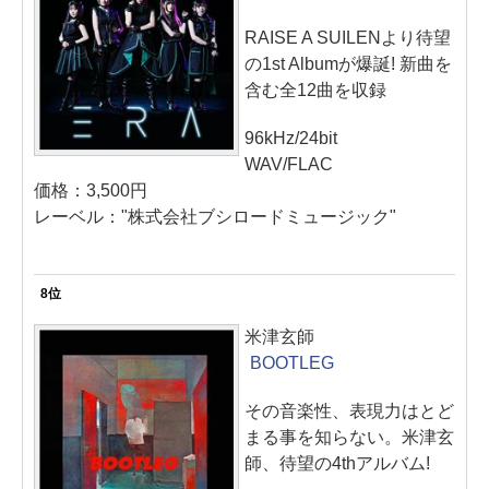
RAISE A SUILENより待望
の1st Albumが爆誕! 新曲を
含む全12曲を収録
96kHz/24bit
WAV/FLAC
価格：3,500円
レーベル："株式会社ブシロードミュージック"
8位
米津玄師
BOOTLEG
その音楽性、表現力はとど
まる事を知らない。米津玄
師、待望の4thアルバム!