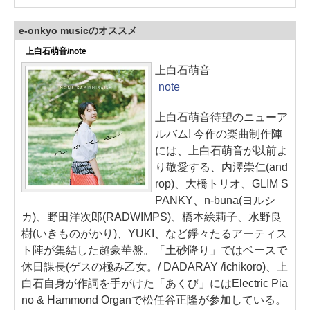
e-onkyo musicのオススメ
上白石萌音/note
上白石萌音
note
上白石萌音待望のニューア
ルバム! 今作の楽曲制作陣
には、上白石萌音が以前よ
り敬愛する、内澤崇仁(and
rop)、大橋トリオ、GLIM S
PANKY、n-buna(ヨルシ
カ)、野田洋次郎(RADWIMPS)、橋本絵莉子、水野良
樹(いきものがかり)、YUKI、など錚々たるアーティス
ト陣が集結した超豪華盤。「土砂降り」ではベースで
休日課長(ゲスの極み乙女。/ DADARAY /ichikoro)、上
白石自身が作詞を手がけた「あくび」にはElectric Pia
no & Hammond Organで松任谷正隆が参加している。