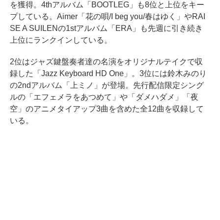
を獲得。4thアルバム「BOOTLEG」も8位と上位をキー
プしている。Aimer「花の唄/I beg you/春はゆく」やRAI
SE A SUILENの1stアルバム「ERA」も先週に引き続き
上位にランクインしている。
2位はジャズ鍵盤奏者達の名演をオリジナルテイクで収
録した「Jazz Keyboard HD One」。3位には鈴木みのり
の2ndアルバム「上ミノ」が登場。先行配信限定シング
ルの「エフェメラをあつめて」や「ダメハダメ」「夜
空」のアニメタイアップ3曲を含めた全12曲を収録して
いる。