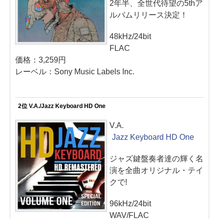
2年半、全世代待望の5thア
ルバムリリース決定！
48kHz/24bit
FLAC
価格：3,259円
レーベル：Sony Music Labels Inc.
2位 V.A./Jazz Keyboard HD One
V.A.
Jazz Keyboard HD One
ジャズ鍵盤奏者達の輝く名
演を全曲オリジナル・テイ
クで!
96kHz/24bit
WAV/FLAC