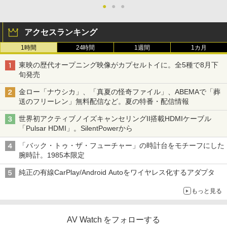
●
●
●
アクセスランキング
1時間
24時間
1週間
1カ月
東映の歴代オープニング映像がカプセルトイに。全5種で8月下
旬発売
金ロー「ナウシカ」、「真夏の怪奇ファイル」、ABEMAで「葬
送のフリーレン」無料配信など。夏の特番・配信情報
世界初アクティブノイズキャンセリングII搭載HDMIケーブル
「Pulsar HDMI」。SilentPowerから
「バック・トゥ・ザ・フューチャー」の時計台をモチーフにした
腕時計。1985本限定
純正の有線CarPlay/Android Autoをワイヤレス化するアダプタ
もっと見る
AV Watch をフォローする