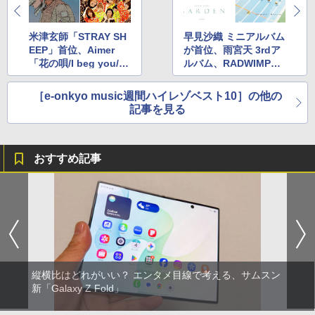
米津玄師「STRAY SH
早見沙織 ミニアルバム
EEP」首位、Aimer
が首位、雨宮天 3rdア
「花の唄/I beg you/春
ルバム、RADWIMPS
はゆく」(8月14日～8
(8月23日～9月3日)
月20日)
［e-onkyo music週間ハイレゾベスト10］の他の
記事を見る
おすすめ記事
縦横比はどれがいい？ エンタメ目線で考える、サムスン
新「Galaxy Z Fold」