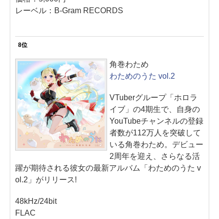
レーベル：B-Gram RECORDS
8位
角巻わため
わためのうた vol.2
VTuberグループ「ホロラ
イブ」の4期生で、自身の
YouTubeチャンネルの登録
者数が112万人を突破して
いる角巻わため。デビュー
2周年を迎え、さらなる活
躍が期待される彼女の最新アルバム「わためのうた v
ol.2」がリリース!
48kHz/24bit
FLAC