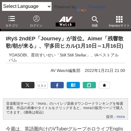
Powered by
Translate
mora週間ハイレゾベスト10
カテゴリ
ログイン
検索
Impressサイト
IRyS 2ndEP「Journey」が首位。Aimer「残響散
歌/朝が来る」、宇多田ヒカル(1月10日～1月16日)
YOASOBI、星街すいせい「Still Still Stellar」、IAベストアル
バム
AV Watch編集部
2022年1月21日 21:00
リスト
音楽配信サービス「mora」のハイレゾ楽曲ダウンロードランキングを毎週
更新。作品の画像やタイトルをクリックすると、moraの販売ページで購入
できます。(価格は税込)
提供：
mora
今週は、英語圏向けのVTuberグループホロライブEnglis