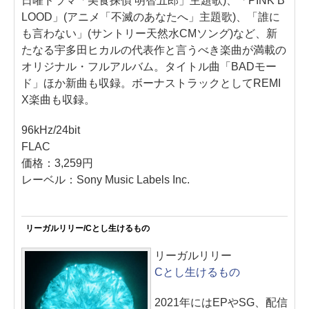
日曜ドラマ「美食探偵 明智五郎」主題歌)、「PINK B
LOOD」(アニメ「不滅のあなたへ」主題歌)、「誰に
も言わない」(サントリー天然水CMソング)など、新
たなる宇多田ヒカルの代表作と言うべき楽曲が満載の
オリジナル・フルアルバム。タイトル曲「BADモー
ド」ほか新曲も収録。ボーナストラックとしてREMI
X楽曲も収録。
96kHz/24bit
FLAC
価格：3,259円
レーベル：Sony Music Labels Inc.
リーガルリリー/Cとし生けるもの
リーガルリリー
Cとし生けるもの
2021年にはEPやSG、配信