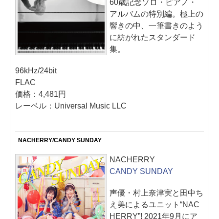
60歳記念ソロ・ピアノ・
アルバムの特別編。極上の
響きの中、一筆書きのよう
に紡がれたスタンダード
集。
96kHz/24bit
FLAC
価格：4,481円
レーベル：Universal Music LLC
NACHERRY/CANDY SUNDAY
NACHERRY
CANDY SUNDAY
声優・村上奈津実と田中ち
え美によるユニット“NAC
HERRY”! 2021年9月にア