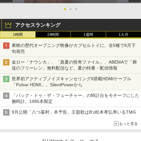
●
●
●
アクセスランキング
1時間
24時間
1週間
1カ月
東映の歴代オープニング映像がカプセルトイに。全5種で8月下
旬発売
金ロー「ナウシカ」、「真夏の怪奇ファイル」、ABEMAで「葬
送のフリーレン」無料配信など。夏の特番・配信情報
世界初アクティブノイズキャンセリングII搭載HDMIケーブル
「Pulsar HDMI」。SilentPowerから
「バック・トゥ・ザ・フューチャー」の時計台をモチーフにした
腕時計。1985本限定
9月公開「八つ墓村」本予告。主題歌はB'z松本孝弘率いるTMG
もっと見る