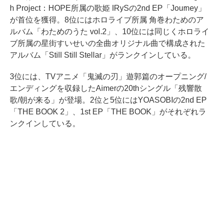
h Project：HOPE所属の歌姫 IRySの2nd EP「Journey」
が首位を獲得。8位にはホロライブ所属 角巻わためのア
ルバム「わためのうた vol.2」、10位には同じくホロライ
ブ所属の星街すいせいの全曲オリジナル曲で構成された
アルバム「Still Still Stellar」がランクインしている。
3位には、TVアニメ「鬼滅の刃」遊郭篇のオープニング/
エンディングを収録したAimerの20thシングル「残響散
歌/朝が来る」が登場。2位と5位にはYOASOBIの2nd EP
「THE BOOK 2」、1st EP「THE BOOK」がそれぞれラ
ンクインしている。