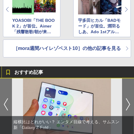
YOASOBI「THE BOO
宇多田ヒカル「BADモ
K 2」が首位。Aimer
ード」が首位。潤羽る
「残響散歌/朝が来
しあ、Ado 1stアルバ
る」、みっころね(1月
ム(1月17日～1月23日)
3日～1月9日)
［mora週間ハイレゾベスト10］の他の記事を見る
おすすめ記事
縦横比はどれがいい？ エンタメ目線で考える、サムスン
新「Galaxy Z Fold」