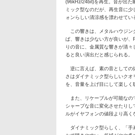
(96kHz/24bit)を再生。
ミック型なのだが、再生音に少
ォンらしい清涼感を漂わせてい
この響きは、メタルハウジング
ば、響きは少ない方が良いが、
りの音に、金属質な響きが清々
ると良い演出だと感じられる。
逆に言えば、素の音としての抜
さはダイナミック型らしいクオ
を、音量を上げ目にして楽しく
また、リケーブルが可能なので
シャープな音に変化させたりし
ルがイヤフォンの値段より高く
ダイナミック型らしく、「手嶌葵