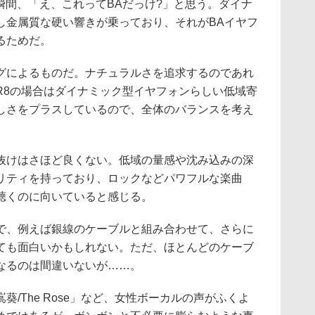
音が出た瞬間、「え、これってBAだっけ?」と思う。ダイナ
し金属質な硬い響きが乗っており、それがBAイヤフ
るためだ。
によるものだ。ナチュラルさを追求するのであれ
R8の場合はダイナミック型イヤフォンらしい低域寄
しさをプラスしているので、全体のバランスを考え
けはさほど良くない。低域の量感や沈み込みの深
リティを持っており、ロックなどパワフルな楽曲
聴くのに向いていると感じる。
、例えば銀線のケーブルと組み合わせて、さらに
ても面白いかもしれない。ただ、ほとんどのケーブ
なるのは間違いないが……。
/The Rose」など、女性ボーカルの声がふくよ