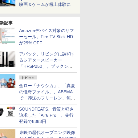
映画＆ゲームが極上体験に
新記事
Amazonデバイス対象のサマ
ーセール。Fire TV Stick HD
が29% OFF
アバック、リビングに調和す
るシアタースピーカー
「HFSP250」。ブックシェ
ルフはペア3万円以下
トピック
金ロー「ナウシカ」、「真夏
の怪奇ファイル」、ABEMA
で「葬送のフリーレン」無料
配信など。夏の特番・配信情
SOUNDPEATS、音質と軽さ
報
追求した「Air6 Pro」。先行
登録で8383円
東映の歴代オープニング映像