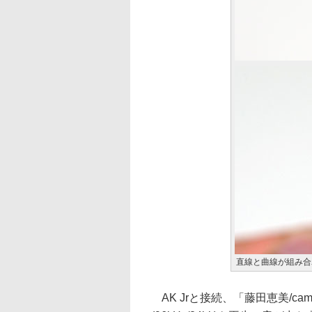
直線と曲線が組み合
AK Jrと接続、「藤田恵美/camomil