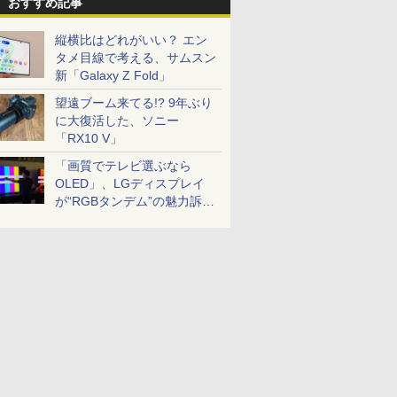
おすすめ記事
縦横比はどれがいい？ エン
タメ目線で考える、サムスン
新「Galaxy Z Fold」
望遠ブーム来てる!? 9年ぶり
に大復活した、ソニー
「RX10 V」
「画質でテレビ選ぶなら
OLED」、LGディスプレイ
が“RGBタンデム”の魅力訴
求。液晶とのガチ比較も