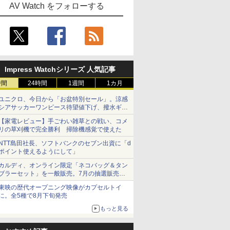
AV Watch をフォローする
Impress Watchシリーズ 人気記事
時間
24時間
1週間
1カ月
ユニクロ、今日から「お盆特別セール」。涼感
シアサッカーワンピース待望値下げ、撥水ギア
ショーツは1990円に
【家電レビュー】手ごわい雑草との戦い、コメ
リの草刈機で完全勝利 掃除機感覚で使えた
NTT島田社長、ソフトバンクのセブン出資に「d
ポイント使えるようにして」
カルディ、オンライン限定「ネコバッグ＆タン
ブラーセット」を一般販売。7月の抽選販売の
当選無効分
東映の歴代オープニング映像がカプセルトイ
に。全5種で8月下旬発売
もっと見る