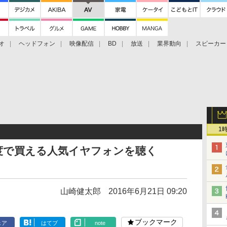
オ
ヘッドフォン
映像配信
BD
放送
業界動向
スピーカー
ェクタ
PS4
BDプレーヤー
映像配信
BD
1
程度で買える人気イヤフォンを聴く
山崎健太郎
2016年6月21日 09:20
ブックマーク
ェア
はてブ
note