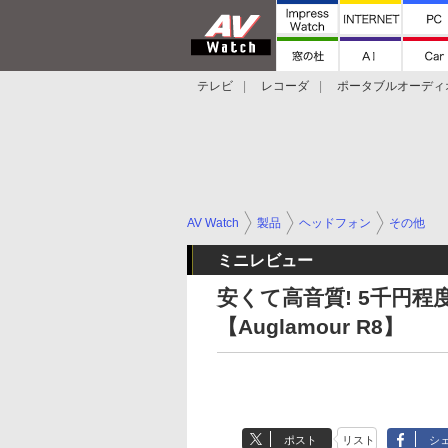
テレビ
レコーダ
ポータブルオーディ
スマートスピーカー
デジカメ
プロジ
AV Watch
製品
ヘッドフォン
その他
ミニレビュー
安くて高音質! 5千円
【Auglamour R8】
ポスト
リスト
シ