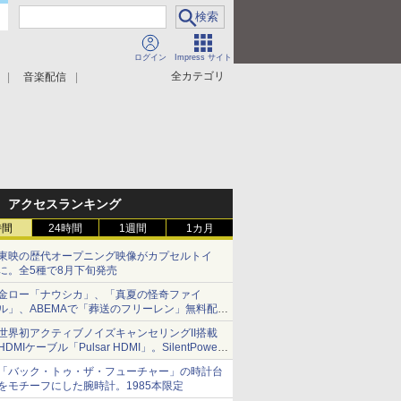
ログイン
Impress サイト
全カテゴリ
音楽配信
アクセスランキング
時間
24時間
1週間
1カ月
東映の歴代オープニング映像がカプセルトイ
に。全5種で8月下旬発売
金ロー「ナウシカ」、「真夏の怪奇ファイ
ル」、ABEMAで「葬送のフリーレン」無料配信
など。夏の特番・配信情報
世界初アクティブノイズキャンセリングII搭載
HDMIケーブル「Pulsar HDMI」。SilentPower
から
「バック・トゥ・ザ・フューチャー」の時計台
をモチーフにした腕時計。1985本限定