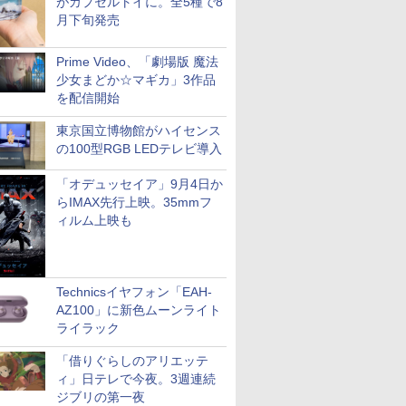
がカプセルトイに。全5種で8
月下旬発売
Prime Video、「劇場版 魔法
少女まどか☆マギカ」3作品
を配信開始
東京国立博物館がハイセンス
の100型RGB LEDテレビ導入
「オデュッセイア」9月4日か
らIMAX先行上映。35mmフ
ィルム上映も
Technicsイヤフォン「EAH-
AZ100」に新色ムーンライト
ライラック
「借りぐらしのアリエッテ
ィ」日テレで今夜。3週連続
ジブリの第一夜