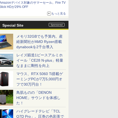
Amazonデバイス対象のサマーセール。Fire TV
Stick HDが29% OFF
もっと見る
Special Site
メモリ32GBでも予算内。産
経新聞社がAMD Ryzen搭載
dynabookを2千台導入
レイズ鍛造1ピースアルミホ
イール「CE28 N-plus」軽量
なままに剛性を向上
マウス、RTX 5060 Ti搭載ゲ
ーミングPCが7万5,000円オ
フで30万円台！
鳥肌ものの「DENON
HOME」サウンドを体感し
た！
ハイグレードテレビ「TCL
Q7D Pro」。圧巻の色彩美で