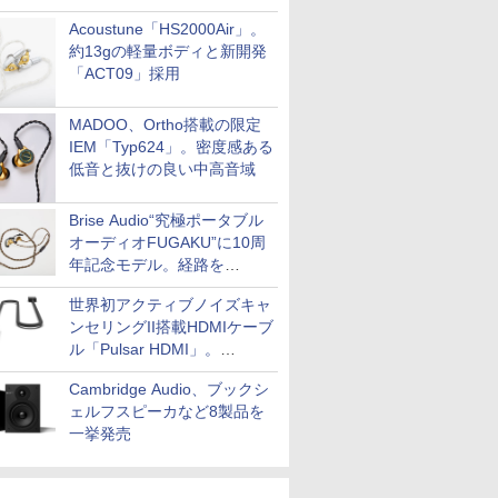
Acoustune「HS2000Air」。
約13gの軽量ボディと新開発
「ACT09」採用
MADOO、Ortho搭載の限定
IEM「Typ624」。密度感ある
低音と抜けの良い中高音域
Brise Audio“究極ポータブル
オーディオFUGAKU”に10周
年記念モデル。経路を
NISHIKIで統一。400万円
世界初アクティブノイズキャ
ンセリングII搭載HDMIケーブ
ル「Pulsar HDMI」。
SilentPowerから
Cambridge Audio、ブックシ
ェルフスピーカなど8製品を
一挙発売