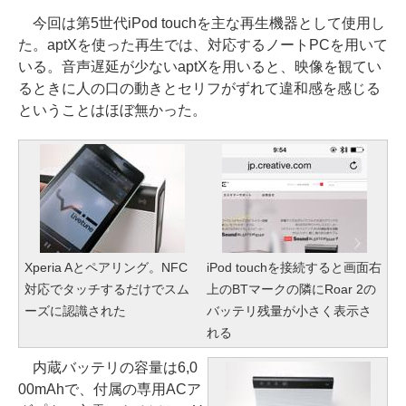
今回は第5世代iPod touchを主な再生機器として使用し
た。aptXを使った再生では、対応するノートPCを用いて
いる。音声遅延が少ないaptXを用いると、映像を観てい
るときに人の口の動きとセリフがずれて違和感を感じる
ということはほぼ無かった。
Xperia Aとペアリング。NFC
iPod touchを接続すると画面右
対応でタッチするだけでスム
上のBTマークの隣にRoar 2の
ーズに認識された
バッテリ残量が小さく表示さ
れる
内蔵バッテリの容量は6,0
00mAhで、付属の専用ACア