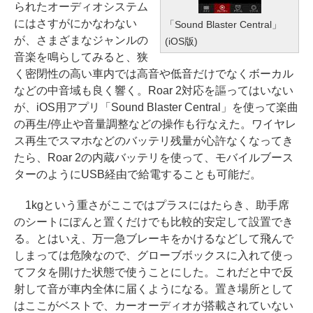
られたオーディオシステム
にはさすがにかなわない
「Sound Blaster Central」
が、さまざまなジャンルの
(iOS版)
音楽を鳴らしてみると、狭
く密閉性の高い車内では高音や低音だけでなくボーカル
などの中音域も良く響く。Roar 2対応を謳ってはいない
が、iOS用アプリ「Sound Blaster Central」を使って楽曲
の再生/停止や音量調整などの操作も行なえた。ワイヤレ
ス再生でスマホなどのバッテリ残量が心許なくなってき
たら、Roar 2の内蔵バッテリを使って、モバイルブース
ターのようにUSB経由で給電することも可能だ。
1kgという重さがここではプラスにはたらき、助手席
のシートにぽんと置くだけでも比較的安定して設置でき
る。とはいえ、万一急ブレーキをかけるなどして飛んで
しまっては危険なので、グローブボックスに入れて使っ
てフタを開けた状態で使うことにした。これだと中で反
射して音が車内全体に届くようになる。置き場所として
はここがベストで、カーオーディオが搭載されていない