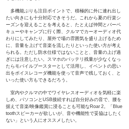
多機能ぶりも注目ポイントで、積極的に外に連れ出し
たい向きにも十分対応できそうだ。これから夏の行楽シ
ーズンを迎えることを考えると、たとえば仲間とバーベ
キューやキャンプに行く際、クルマでカーオーディオ代
わりにしてみたり、屋外で場の雰囲気を盛り上げるため
に、音量を上げて音楽を流したりといった使い方が考え
られる。ただし防水仕様ではないことと、音量の上げ過
ぎには注意したい。スマホのバッテリ残量が少なくなっ
たらモバイルブースターとして活用し、イベントの思い
出をボイスレコーダ機能を使って音声で残しておく、と
いった使い方もできるだろう。
室内やクルマの中でワイヤレスオーディオを気軽に楽
しめ、パソコンとUSB接続すれば自分好みの音で、腰を
据えて音楽/映像鑑賞に浸ることも可能なRoar 2。「Blue
toothスピーカーが欲しいが、音や機能性で妥協はしたく
ない」という人にオススメしたい。