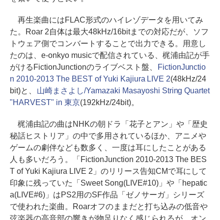
再生楽曲にはFLAC形式のハイレゾデータを用いてみ
た。Roar 2自体は最大48kHz/16bitまでの対応だが、ソフ
トウェア側でコンバートすることで出力できる。用意し
たのは、e-onkyo musicで配信されている、梶浦由記が手
がけるFictionJunctionのライブベスト盤、
FictionJunctio
n 2010-2013 The BEST of Yuki Kajiura LIVE 2
(48kHz/24
bit)と、
山崎まさよし/Yamazaki Masayoshi String Quartet
"HARVEST" in 東京
(192kHz/24bit)。
梶浦由記の曲はNHKの朝ドラ「花子とアン」や「歴史
秘話ヒストリア」の中で多用されているほか、アニメや
ゲームの劇伴なども数多く、一度は耳にしたことがある
人も多いだろう。「FictionJunction 2010-2013 The BES
T of Yuki Kajiura LIVE 2」のリリース告知CMで耳にして
印象に残っていた「Sweet Song(LIVE#10)」や「hepatic
a(LIVE#6)」はPS2用のSF作品「ゼノサーガ」シリーズ
で使われた楽曲。Roarオフのままだと打ち込みの低音や
弦楽器の高音部の響きが物足りなく感じられるが、オン