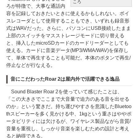
ころ
ろが特徴で、大事な通話内
容を記録しておきたいときに使えるかもしれない。ボイ
スレコーダとして使用することもでき、いずれも録音形
式はWAVだった。さらに、パソコンにUSB接続したまま
上部のスイッチをマスストレージモードに切り替える
と、挿入したmicroSDカードのカードリーダーとしても
使える。カードに音楽データ(MP3/WMA/WAV)を保存し
て、単体で再生することも可能だ。本体のボタンで再生/
停止などが行なえる。
音にこだわったRoar 2は屋内外で活躍できる逸品
Sound Blaster Roar 2を使っていて感じたことは、
「この大きさでここまで大音量で迫力のある音を出せる
のか」という驚きだ。持ち運びやすさを意識したBluetoo
thスピーカーを多く見かける中、1kgという重さはややポ
ータビリティには欠けるが、ワイヤレス製品ながら音質/
音量を重視し、しっかり音楽を楽しむための設計と考え
ると納得できる。