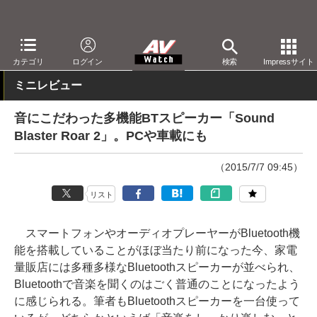
AV Watch
製品
Bluetoothスピーカー
カテゴリ
ログイン
検索
Impressサイト
ミニレビュー
音にこだわった多機能BTスピーカー「Sound
Blaster Roar 2」。PCや車載にも
（2015/7/7 09:45）
リスト
スマートフォンやオーディオプレーヤーがBluetooth機
能を搭載していることがほぼ当たり前になった今、家電
量販店には多種多様なBluetoothスピーカーが並べられ、
Bluetoothで音楽を聞くのはごく普通のことになったよう
に感じられる。筆者もBluetoothスピーカーを一台使って