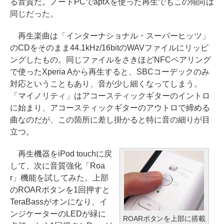
る音質だ。ノートPCでaptXを使った再生でもこの傾向は
同じだった。
再生楽曲は「インターナショナル・スーパーヒッツ」
のCDをそのまま44.1kHz/16bitのWAVファイルにリッピ
ングしたもの。同じファイルをさきほどNFCペアリング
で使ったXperia Aから再生すると、SBCコーデックのみ
対応ということもあり、音が少し細くなってしまう。
「マイノリティ」はアコースティックギターのイントロ
に始まり、アコースティックギターのアウトロで締める
曲なのだが、この箇所に差し掛かると特に音の細りが目
立つ。
再生機器をiPod touchに戻
して、次に音質強化「Roa
r」機能を試してみた。上部
のROARボタンを1回押すと
TeraBassがオンになり、イ
ンジケーターのLEDが緑に
ROARボタンを上部に搭載