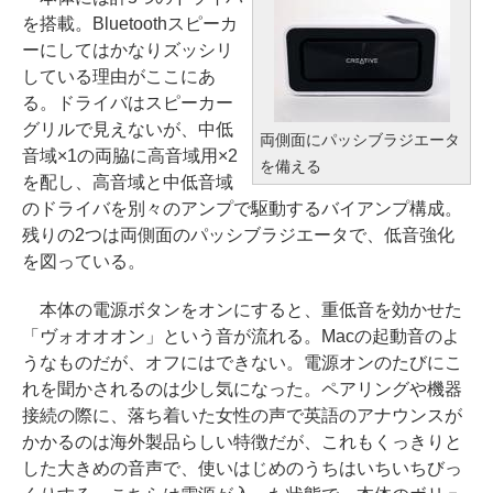
を搭載。Bluetoothスピーカ
ーにしてはかなりズッシリ
している理由がここにあ
る。ドライバはスピーカー
グリルで見えないが、中低
両側面にパッシブラジエータ
音域×1の両脇に高音域用×2
を備える
を配し、高音域と中低音域
のドライバを別々のアンプで駆動するバイアンプ構成。
残りの2つは両側面のパッシブラジエータで、低音強化
を図っている。
本体の電源ボタンをオンにすると、重低音を効かせた
「ヴォオオオン」という音が流れる。Macの起動音のよ
うなものだが、オフにはできない。電源オンのたびにこ
れを聞かされるのは少し気になった。ペアリングや機器
接続の際に、落ち着いた女性の声で英語のアナウンスが
かかるのは海外製品らしい特徴だが、これもくっきりと
した大きめの音声で、使いはじめのうちはいちいちびっ