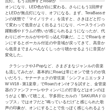
点灯。もう1回押すとRoarが
オンになり、LED色が白に変わる。さらにもう1回押す
とLEDが無点灯になり、オフになる。まず、TeraBassオ
ンの状態で「マイノリティ」を流すと、さきほどと打っ
て変わって低音がよく出るようになり、ベースラインの
躍動感やドラムの勢いが感じられるようになったが、代
わりにボーカルがやや引っ込む印象だ。ここでRoarをオ
ンにするとボーカル付近の中音域が戻ってきて、高音か
ら低音までまんべんなくしっかり聴かせるように音質が
変化した。
クラシックやJ-Popなど、さまざまなジャンルの音楽
も流してみたが、基本的にRoarは常にオンで使うのが良
いだろう。ヤナーチェクの管弦楽「シンフォニエッタ J
W VI/18 - 第1楽章」でRoarのオン/オフを試すと、金管楽
器のファンファーレやティンパニの打音などはオンのほ
うがよく響いて聴こえ、宇多田ヒカルの「SAKURAドロ
ップス」ではオフだと"鳴っているだけ"と感じられた歌
声の印象が、オンにすることで生っぽく感じられるよう