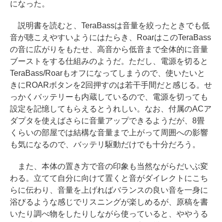
になった。
説明書を読むと、TeraBassは音量を絞ったときでも低
音が聴こえやすいようにはたらき、RoarはこのTeraBass
の音に広がりをもたせ、高音から低音まで全体的に音量
ブーストをする仕組みのようだ。ただし、電源を切ると
TeraBass/Roarもオフになってしまうので、使いたいと
きにROARボタンを2回押すのは若干手間だと感じる。せ
っかくバッテリーも内蔵しているので、電源を切っても
設定を記憶してもらえるとうれしい。なお、付属のACア
ダプタを使えばさらに音量アップできるようだが、8畳
くらいの部屋では結構な音量まで上がって周囲への影響
も気になるので、バッテリ駆動だけでも十分だろう。
また、本体の置き方で音の印象も当然ながらだいぶ変
わる。立てて自分に向けて置くと音がダイレクトにこち
らに伝わり、音量を上げればバランスの良い音を一身に
浴びるような感じでリスニングが楽しめるが、原稿を書
いたり調べ物をしたりしながら使っていると、ややうる