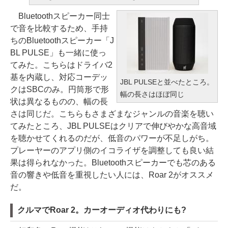
Bluetoothスピーカー同士
で音を比較するため、手持
ちのBluetoothスピーカー「J
BL PULSE」も一緒に使っ
てみた。こちらはドライバ2
基を内蔵し、対応コーデッ
JBL PULSEと並べたところ。
クはSBCのみ。円筒形で形
幅の長さはほぼ同じ
状は異なるものの、幅の長
さは同じだ。こちらもさまざまなジャンルの音楽を聴い
てみたところ、JBL PULSEはクリアで伸びやかな高音域
を聴かせてくれるのだが、低音のパワーが不足しがち。
プレーヤーのアプリ側のイコライザを調整しても良い結
果は得られなかった。Bluetoothスピーカーでも芯のある
音の響きや低音を重視したい人には、Roar 2がオススメ
だ。
クルマでRoar 2。カーオーディオ代わりにも?