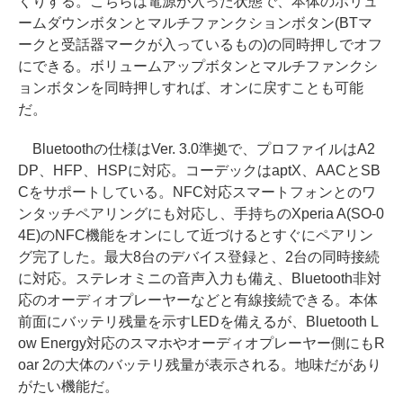
くりする。こちらは電源が入った状態で、本体のボリュ
ームダウンボタンとマルチファンクションボタン(BTマ
ークと受話器マークが入っているもの)の同時押しでオフ
にできる。ボリュームアップボタンとマルチファンクシ
ョンボタンを同時押しすれば、オンに戻すことも可能
だ。
Bluetoothの仕様はVer. 3.0準拠で、プロファイルはA2
DP、HFP、HSPに対応。コーデックはaptX、AACとSB
Cをサポートしている。NFC対応スマートフォンとのワ
ンタッチペアリングにも対応し、手持ちのXperia A(SO-0
4E)のNFC機能をオンにして近づけるとすぐにペアリン
グ完了した。最大8台のデバイス登録と、2台の同時接続
に対応。ステレオミニの音声入力も備え、Bluetooth非対
応のオーディオプレーヤーなどと有線接続できる。本体
前面にバッテリ残量を示すLEDを備えるが、Bluetooth L
ow Energy対応のスマホやオーディオプレーヤー側にもR
oar 2の大体のバッテリ残量が表示される。地味だがあり
がたい機能だ。