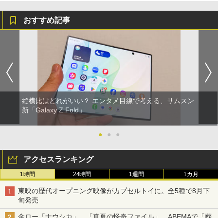
おすすめ記事
縦横比はどれがいい？ エンタメ目線で考える、サムスン
新「Galaxy Z Fold」
●
●
●
アクセスランキング
1時間
24時間
1週間
1カ月
東映の歴代オープニング映像がカプセルトイに。全5種で8月下
旬発売
金ロー「ナウシカ」、「真夏の怪奇ファイル」、ABEMAで「葬