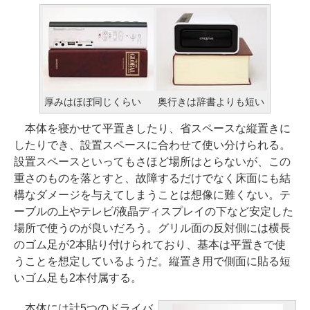
厚みはほぼ同じくらい
奥行きは辞書よりも短い
本体を寝かせて平置きしたり、省スペースな縦置きに
したりでき、設置スペースに合わせて使い分けられる。
設置スペースといってもさほど場所はとらないが、この
重さのものを落とすと、故障するだけでなく床面にも結
構なダメージを与えてしまうことは想像に難くない。テ
ーブルの上やテレビ/液晶ディスプレイの下など安定した
場所で使うのが良いだろう。グリル面の反対側には横長
のゴム足が2本貼り付けられており、基本は平置きで使
うことを想定しているようだ。縦置き用で側面に貼る短
いゴム足も2本付属する。
本体には計5つのドライバ