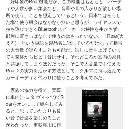
好印象のRoar機能だが、この機能はもともと「パーテ
ィや人数が多い集会など、音量や音の広がりが欲しい場
所で使う」ことを想定しているという。日本ではそうし
た場で使う機会はなかなか無いと思うが、ワイヤレスで
持ち運びできるBluetoothスピーカーの特性を生かさず、
部屋に置きっぱなしで使うのはもったいない。「Roar(吠
える)」という単語を製品名に冠しているだけあって相当
の大音量で鳴らすことも可能だ。試しに音を上げていっ
ても筐体からビビリ音はせず、それどころか室内の家具
と共振してしまうほどだった。そこで大音量でも使える
Roar 2の実力を活かす方法として、クルマに持ち込んで
カーオーディオ代わりに使うことを考えてみた。
家族の協力を得て、実際
に車内(トヨタ ヴィッツ)でR
oarをオンにして鳴らしてみ
ると、思っていたよりも良
い音で音楽を楽しめること
がわかった。車載専用に作