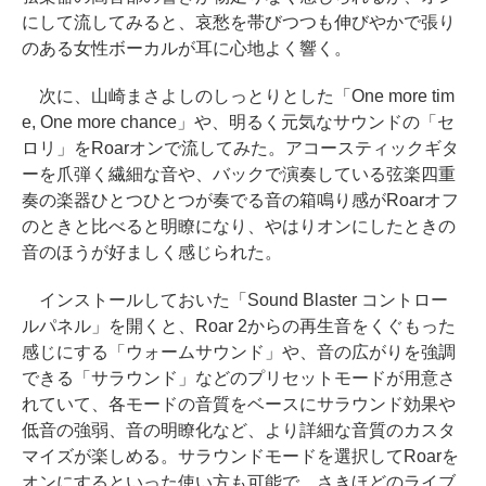
にして流してみると、哀愁を帯びつつも伸びやかで張り
のある女性ボーカルが耳に心地よく響く。
次に、山崎まさよしのしっとりとした「One more tim
e, One more chance」や、明るく元気なサウンドの「セ
ロリ」をRoarオンで流してみた。アコースティックギタ
ーを爪弾く繊細な音や、バックで演奏している弦楽四重
奏の楽器ひとつひとつが奏でる音の箱鳴り感がRoarオフ
のときと比べると明瞭になり、やはりオンにしたときの
音のほうが好ましく感じられた。
インストールしておいた「Sound Blaster コントロー
ルパネル」を開くと、Roar 2からの再生音をくぐもった
感じにする「ウォームサウンド」や、音の広がりを強調
できる「サラウンド」などのプリセットモードが用意さ
れていて、各モードの音質をベースにサラウンド効果や
低音の強弱、音の明瞭化など、より詳細な音質のカスタ
マイズが楽しめる。サラウンドモードを選択してRoarを
オンにするといった使い方も可能で、さきほどのライブ