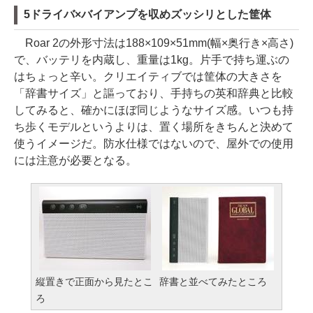
5ドライバ×バイアンプを収めズッシリとした筐体
Roar 2の外形寸法は188×109×51mm(幅×奥行き×高さ)
で、バッテリを内蔵し、重量は1kg。片手で持ち運ぶの
はちょっと辛い。クリエイティブでは筐体の大きさを
「辞書サイズ」と謳っており、手持ちの英和辞典と比較
してみると、確かにほぼ同じようなサイズ感。いつも持
ち歩くモデルというよりは、置く場所をきちんと決めて
使うイメージだ。防水仕様ではないので、屋外での使用
には注意が必要となる。
縦置きで正面から見たとこ
辞書と並べてみたところ
ろ