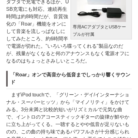
ダプタで充電できるほか、U
SB充電にも対応。連続再生
時間は約8時間だが、音質強
化の「Roar」機能をオンに
専用ACアダプタとUSBケー
して音楽を流しっぱなしに
ブルが付属
してみたところ、約6時間半
で電源が切れた。"いろいろ喋ってくれる"製品なのだ
が、残量がなくなると何のアナウンスもなく電源オフに
なるのはちょっとさみしいところだ。
「Roar」オンで高音から低音までしっかり響くサウン
ド
まずiPod touchで、「グリーン・デイ/インターナショ
ナル・スーパーヒッツ」から「マイノリティ」をかけて
みる。3分未満と比較的短いがリズミカルで元気な曲
で、イントロのアコースティックギターの旋律が鮮やか
に立ち上がってくる。一聴するとやや低音が足りないも
のの、この曲の持ち味であるパワフルさが十分感じられ