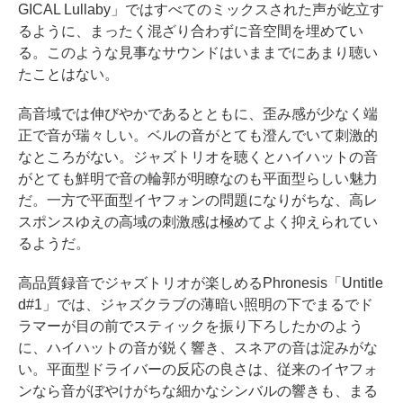
GICAL Lullaby」ではすべてのミックスされた声が屹立す
るように、まったく混ざり合わずに音空間を埋めてい
る。このような見事なサウンドはいままでにあまり聴い
たことはない。
高音域では伸びやかであるとともに、歪み感が少なく端
正で音が瑞々しい。ベルの音がとても澄んでいて刺激的
なところがない。ジャズトリオを聴くとハイハットの音
がとても鮮明で音の輪郭が明瞭なのも平面型らしい魅力
だ。一方で平面型イヤフォンの問題になりがちな、高レ
スポンスゆえの高域の刺激感は極めてよく抑えられてい
るようだ。
高品質録音でジャズトリオが楽しめるPhronesis「Untitle
d#1」では、ジャズクラブの薄暗い照明の下でまるでド
ラマーが目の前でスティックを振り下ろしたかのよう
に、ハイハットの音が鋭く響き、スネアの音は淀みがな
い。平面型ドライバーの反応の良さは、従来のイヤフォ
ンなら音がぼやけがちな細かなシンバルの響きも、まる