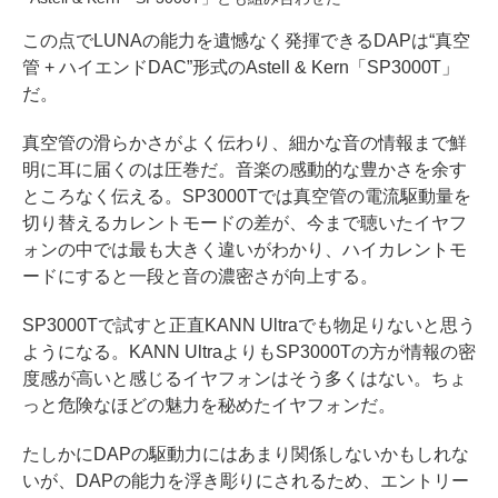
この点でLUNAの能力を遺憾なく発揮できるDAPは“真空
管 + ハイエンドDAC”形式のAstell & Kern「SP3000T」
だ。
真空管の滑らかさがよく伝わり、細かな音の情報まで鮮
明に耳に届くのは圧巻だ。音楽の感動的な豊かさを余す
ところなく伝える。SP3000Tでは真空管の電流駆動量を
切り替えるカレントモードの差が、今まで聴いたイヤフ
ォンの中では最も大きく違いがわかり、ハイカレントモ
ードにすると一段と音の濃密さが向上する。
SP3000Tで試すと正直KANN Ultraでも物足りないと思う
ようになる。KANN UltraよりもSP3000Tの方が情報の密
度感が高いと感じるイヤフォンはそう多くはない。ちょ
っと危険なほどの魅力を秘めたイヤフォンだ。
たしかにDAPの駆動力にはあまり関係しないかもしれな
いが、DAPの能力を浮き彫りにされるため、エントリー