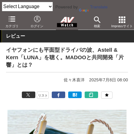
Powered by
Translate
AV Watch
製品
ヘッドフォン
その他
カテゴリ
ログイン
検索
Impressサイト
レビュー
イヤフォンにも平面型ドライバの波、Astell &
Kern「LUNA」を聴く。MADOOと共同開発「片
響」とは？
佐々木喜洋
2025年7月8日 08:00
リスト