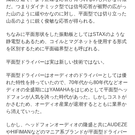
だ。つまりダイナミック型では信号応答が裾野の広がっ
た山のように緩やかなのに対し、平面型では切り立った
山岳のように鋭く俊敏な応答が得られる。
ちなみに平面形状をした振動板としてはSTAXのような
静電型もあるため、コイルとマグネットを使用する形式
を区別するために平面磁界型とも呼ばれる。
平面型ドライバーは実は新しい技術ではない。
平面型ドライバーはオーディオのドライバーとしては優
れた特性を持っていたので、70年代から80年代などオー
ディオの全盛期にはYAMAHAをはじめとして平面型ヘッ
ドフォンが人気を誇った時代があった。しかしコストが
かさむため、オーディオ産業が退潮するとともに業界か
ら消えていった。
しかし、ヘッドフォンオーディオの隆盛と共にAUDEZE
やHIFIMANなどのマニア系ブランドが平面型ドライバー