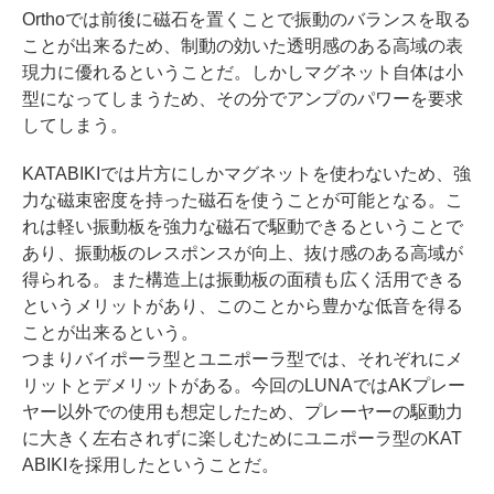
Orthoでは前後に磁石を置くことで振動のバランスを取る
ことが出来るため、制動の効いた透明感のある高域の表
現力に優れるということだ。しかしマグネット自体は小
型になってしまうため、その分でアンプのパワーを要求
してしまう。
KATABIKIでは片方にしかマグネットを使わないため、強
力な磁束密度を持った磁石を使うことが可能となる。こ
れは軽い振動板を強力な磁石で駆動できるということで
あり、振動板のレスポンスが向上、抜け感のある高域が
得られる。また構造上は振動板の面積も広く活用できる
というメリットがあり、このことから豊かな低音を得る
ことが出来るという。
つまりバイポーラ型とユニポーラ型では、それぞれにメ
リットとデメリットがある。今回のLUNAではAKプレー
ヤー以外での使用も想定したため、プレーヤーの駆動力
に大きく左右されずに楽しむためにユニポーラ型のKAT
ABIKIを採用したということだ。