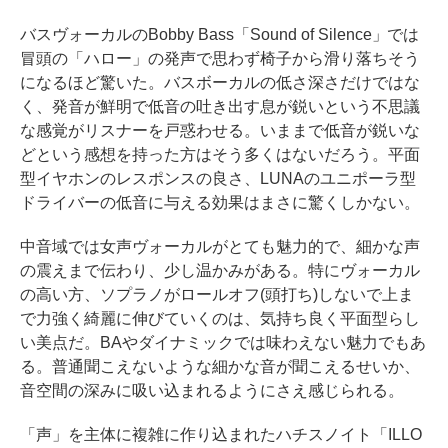
バスヴォーカルのBobby Bass「Sound of Silence」では
冒頭の「ハロー」の発声で思わず椅子から滑り落ちそう
になるほど驚いた。バスボーカルの低さ深さだけではな
く、発音が鮮明で低音の吐き出す息が鋭いという不思議
な感覚がリスナーを戸惑わせる。いままで低音が鋭いな
どという感想を持った方はそう多くはないだろう。平面
型イヤホンのレスポンスの良さ、LUNAのユニポーラ型
ドライバーの低音に与える効果はまさに驚くしかない。
中音域では女声ヴォーカルがとても魅力的で、細かな声
の震えまで伝わり、少し温かみがある。特にヴォーカル
の高い方、ソプラノがロールオフ(頭打ち)しないで上ま
で力強く綺麗に伸びていくのは、気持ち良く平面型らし
い美点だ。BAやダイナミックでは味わえない魅力でもあ
る。普通聞こえないような細かな音が聞こえるせいか、
音空間の深みに吸い込まれるようにさえ感じられる。
「声」を主体に複雑に作り込まれたハチスノイト「ILLO