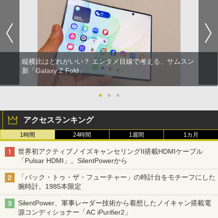
縦横比はどれがいい？ エンタメ目線で考える、サムスン
新「Galaxy Z Fold」
●
●
●
アクセスランキング
1時間
24時間
1週間
1カ月
世界初アクティブノイズキャンセリングII搭載HDMIケーブル
「Pulsar HDMI」。SilentPowerから
「バック・トゥ・ザ・フューチャー」の時計台をモチーフにした
腕時計。1985本限定
SilentPower、軍事レーダー技術から着想したノイキャン搭載電
源コンディショナー「AC iPurifier2」