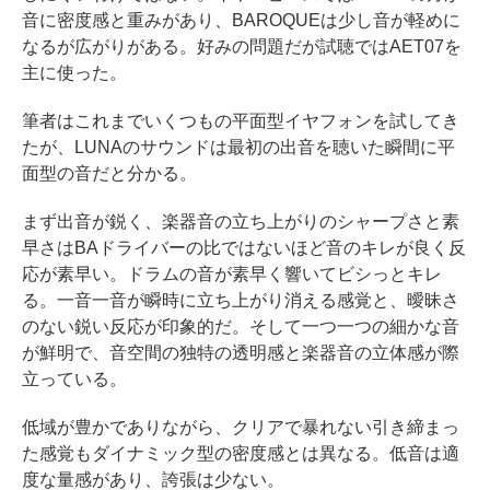
音に密度感と重みがあり、BAROQUEは少し音が軽めに
なるが広がりがある。好みの問題だが試聴ではAET07を
主に使った。
筆者はこれまでいくつもの平面型イヤフォンを試してき
たが、LUNAのサウンドは最初の出音を聴いた瞬間に平
面型の音だと分かる。
まず出音が鋭く、楽器音の立ち上がりのシャープさと素
早さはBAドライバーの比ではないほど音のキレが良く反
応が素早い。ドラムの音が素早く響いてビシっとキレ
る。一音一音が瞬時に立ち上がり消える感覚と、曖昧さ
のない鋭い反応が印象的だ。そして一つ一つの細かな音
が鮮明で、音空間の独特の透明感と楽器音の立体感が際
立っている。
低域が豊かでありながら、クリアで暴れない引き締まっ
た感覚もダイナミック型の密度感とは異なる。低音は適
度な量感があり、誇張は少ない。