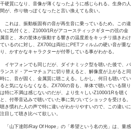
干硬質になり、音像が薄くなったように感じられる。生身の人
間が、作り物っぽくなったと言い換えても良い。
これは、振動板固有の音が再生音に乗っているため。この違
いに気付くと、Z1000/1Rがアコースティックギターの弦の金
属音と、木の筐体が振動する響きの温度差をキッチリ描きわけ
ているのに対し、ZX700は両社にPETフィルムの硬い音が重な
り、かすかなキャラクターが付帯している事がわかる。
イヤフォンでも同じだが、ダイナミック型を聴いた後で、バ
ランスド・アーマチュアに切り替えると、解像度が上がると同
時に、音が固く、金属質に聴こえる。しかし、何日も聴いてい
ると気にならなくなる。ZX700の音も、単体で聴いている限り
は特に不満は感じないのだが、より生々しいZ1000/1Rを聴く
と、付帯音込みで聴いていた事に気づいてショックを受ける。
聴き慣れた人の声で特に違いがわかりやすいので、この違いに
注目して聴き比べて欲しい。
「山下達郎/Ray Of Hope」の「希望という名の光」は、量感