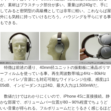
が、素材はプラスチック部分が多い。重量は約240gで、手に
してみると密閉型の高級機としては非常に軽い。これならば屋
外にも気軽に持っていけるだろう。ハウジングを平らにする事
もできる。
MDR-1Rのシルバーモデル
ハウジングを平らにする事もできる
特徴は前述の通り、40mm径ユニットの振動板に液晶ポリマ
ーフィルムを使っている事。再生周波数帯域は4Hz～80kHz
と、ハイレゾ音源にも対応可能なワイドレンジ仕様。感度は1
05dB、インピーダンスは24Ω、最大入力は1,500mWだ。
数値だけではわかりにくいので、iPhone 4Sに直接接続。静
かな部屋で、ボリュームバー位置が80～90%程度でちょうど
いい音量が得られる。フルボリュームだとうるさく感じるほど