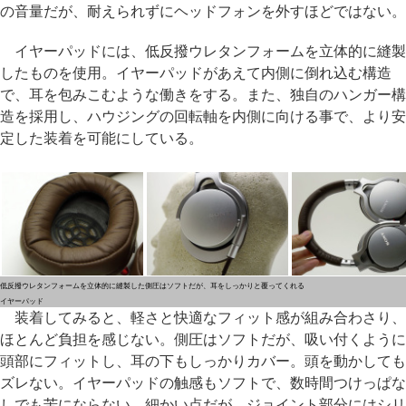
の音量だが、耐えられずにヘッドフォンを外すほどではない。
イヤーパッドには、低反撥ウレタンフォームを立体的に縫製
したものを使用。イヤーパッドがあえて内側に倒れ込む構造
で、耳を包みこむような働きをする。また、独自のハンガー構
造を採用し、ハウジングの回転軸を内側に向ける事で、より安
定した装着を可能にしている。
低反撥ウレタンフォームを立体的に縫製した
側圧はソフトだが、耳をしっかりと覆ってくれる
イヤーパッド
装着してみると、軽さと快適なフィット感が組み合わさり、
ほとんど負担を感じない。側圧はソフトだが、吸い付くように
頭部にフィットし、耳の下もしっかりカバー。頭を動かしても
ズレない。イヤーパッドの触感もソフトで、数時間つけっぱな
しでも苦にならない。細かい点だが、ジョイント部分にはシリ