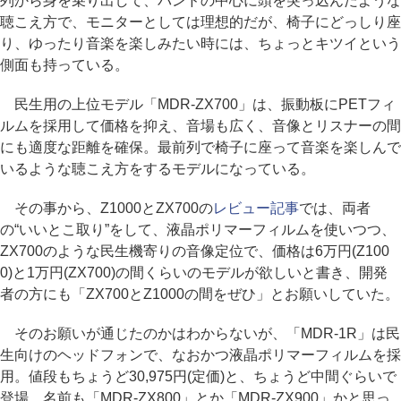
列から身を乗り出して、バンドの中心に頭を突っ込んだような
聴こえ方で、モニターとしては理想的だが、椅子にどっしり座
り、ゆったり音楽を楽しみたい時には、ちょっとキツイという
側面も持っている。
民生用の上位モデル「MDR-ZX700」は、振動板にPETフィ
ルムを採用して価格を抑え、音場も広く、音像とリスナーの間
にも適度な距離を確保。最前列で椅子に座って音楽を楽しんで
いるような聴こえ方をするモデルになっている。
その事から、Z1000とZX700の
レビュー記事
では、両者
の“いいとこ取り”をして、液晶ポリマーフィルムを使いつつ、
ZX700のような民生機寄りの音像定位で、価格は6万円(Z100
0)と1万円(ZX700)の間くらいのモデルが欲しいと書き、開発
者の方にも「ZX700とZ1000の間をぜひ」とお願いしていた。
そのお願いが通じたのかはわからないが、「MDR-1R」は民
生向けのヘッドフォンで、なおかつ液晶ポリマーフィルムを採
用。値段もちょうど30,975円(定価)と、ちょうど中間ぐらいで
登場。名前も「MDR-ZX800」とか「MDR-ZX900」かと思っ