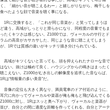
く、「細かい音が聴こえるわー」と嬉しがりながら、梅干しを
食べたような顔で音楽を聴く事になる。
1Rに交換すると、「これが同じ音楽か」と笑ってしまうほ
ど違う。高域がしっとりと滑らかになり、同程度の音量でもま
ったくキツさは感じない。Z1000では、ヴォーカルのサ行とド
ラムの高音がカサカサした、同じような音に聴こえてしまう
が、1Rでは質感の違いがキッチリ描き分けられている。
高域がキツくないと言っても、頭を抑えられたナローな音で
はない。抜けは極めて良く、ハウジングからの鳴きはまったく
聴こえない。Z1000がむき出しの解像度を追求した音ならば、
1Rは“情報量の多い美音”だ。
音像の定位も大きく異なり、満員電車のドア付近のように、
耳穴に向かってヴォーカルや楽器が俺も俺もと飛び込んでくる
Z1000に対し、1Rはスッと奥へ下がり、ヴォーカルと楽器が
並び、自分との間に適度な距離を作ってくれる。自分とアーテ