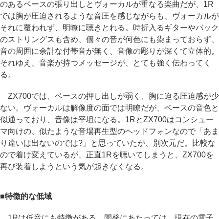
のあるベースの張り出しとヴォーカルが重なる楽曲だが、1R
では胸が圧迫されるような音圧を感じながらも、ヴォーカルが
それに覆われず、明瞭に聴きとれる。時折入るギターやバック
のストリングスも含め、個々の音が何色にも染まっておらず、
音の周囲に余計な付帯音が無く、音像の彫りが深くて立体的。
それゆえ、音楽が持つメッセージが、とても強く伝わってく
る。
ZX700では、ベースの押し出しが弱く、胸に迫る圧迫感が少
ない。ヴォーカルは解像度の面では明瞭だが、ベースの音色と
似通っており、音像は平坦になる。1RとZX700はコンシュー
マ向けの、似たような音場再生型のヘッドフォンなので「あま
り違いは出ないのでは?」と思っていたが、別次元だ。比較な
ので着け変えているが、正直1Rを聴いてしまうと、ZX700を
再び装着しようという気が起きなくなる。
■特徴的な低域
1Rは低音にも特徴がある。開発にあたっては、現在の電子