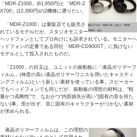
「MDR-Z1000」(61,950円)と「MDR-Z
X700」(12,390円)の2機種に遡りたい。
「MDR-Z1000」は量販店でも販売さ
新モデルの「MDR-1R」(左)と「MDR-
れているモデルだが、スタジオモニター
1RNC」(右)
ヘッドフォンとしてプロ向けにも訴求されている。モニターヘ
ッドフォンの定番である同社「MDR-CD900ST」に負けない
モデルとして投入されたものだ。
「Z1000」の目玉は、ユニットの振動板に「液晶ポリマーフ
ィルム」(伸度の高い液晶ポリマーワニスを用いたキャスティ
ングフィルム)という新しい素材を使っている事。スピーカー
でもヘッドフォンでも同じだが、振動板の理想の材料は、“軽
量かつ高剛性”で、なおかつ“内部損失が高い”(固有の音を持た
ない)事。歪が出ず、音に固有のキャラクターがつかない素材
が求められる。
液晶ポリマーフィルムは、この理想の