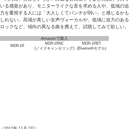
いる感覚があり、モニターライクな音を求める人や、低域の迫
力を重視する人には「大人しくてパンチが弱い」と感じるかも
しれない。高域が美しい女声ヴォーカルや、低域に迫力のある
ロックなど、傾向の異なる曲を携えて、試聴してみて欲しい。
Amazonで購入
MDR-1RNC
MDR-1RBT
MDR-1R
(ノイズキャンセリング)
(Bluetoothモデル)
（2012年 11月 2日）