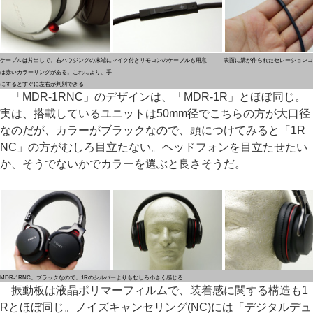
ケーブルは片出しで、右ハウジングの末端に
マイク付きリモコンのケーブルも用意
表面に溝が作られたセレーションコ
は赤いカラーリングがある。これにより、手
にするとすぐに左右が判別できる
「MDR-1RNC」のデザインは、「MDR-1R」とほぼ同じ。
実は、搭載しているユニットは50mm径でこちらの方が大口径
なのだが、カラーがブラックなので、頭につけてみると「1R
NC」の方がむしろ目立たない。ヘッドフォンを目立たせたい
か、そうでないかでカラーを選ぶと良さそうだ。
MDR-1RNC。ブラックなので、1Rのシルバーよりもむしろ小さく感じる
振動板は液晶ポリマーフィルムで、装着感に関する構造も1
Rとほぼ同じ。ノイズキャンセリング(NC)には「デジタルデュ