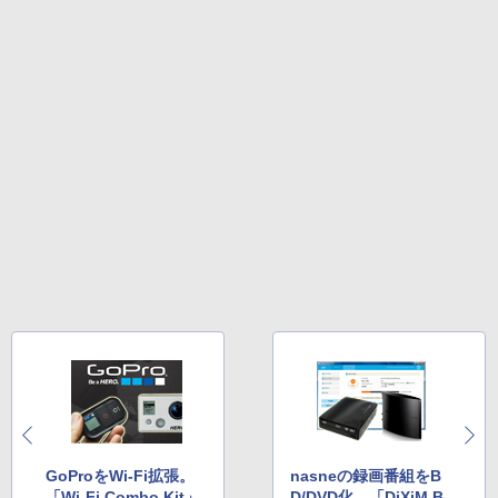
GoProをWi-Fi拡張。
nasneの録画番組をB
「Wi-Fi Combo Kit」
D/DVD化。「DiXiM B