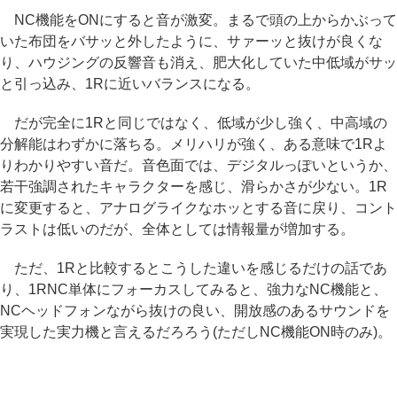
NC機能をONにすると音が激変。まるで頭の上からかぶって
いた布団をバサッと外したように、サァーッと抜けが良くな
り、ハウジングの反響音も消え、肥大化していた中低域がサッ
と引っ込み、1Rに近いバランスになる。
だが完全に1Rと同じではなく、低域が少し強く、中高域の
分解能はわずかに落ちる。メリハリが強く、ある意味で1Rよ
りわかりやすい音だ。音色面では、デジタルっぽいというか、
若干強調されたキャラクターを感じ、滑らかさが少ない。1R
に変更すると、アナログライクなホッとする音に戻り、コント
ラストは低いのだが、全体としては情報量が増加する。
ただ、1Rと比較するとこうした違いを感じるだけの話であ
り、1RNC単体にフォーカスしてみると、強力なNC機能と、
NCヘッドフォンながら抜けの良い、開放感のあるサウンドを
実現した実力機と言えるだろろう(ただしNC機能ON時のみ)。