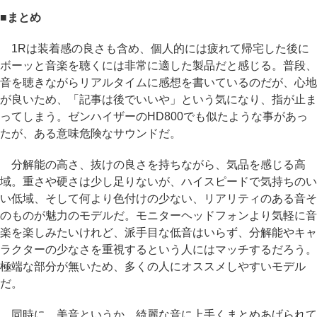
■まとめ
1Rは装着感の良さも含め、個人的には疲れて帰宅した後に
ボーッと音楽を聴くには非常に適した製品だと感じる。普段、
音を聴きながらリアルタイムに感想を書いているのだが、心地
が良いため、「記事は後でいいや」という気になり、指が止ま
ってしまう。ゼンハイザーのHD800でも似たような事があっ
たが、ある意味危険なサウンドだ。
分解能の高さ、抜けの良さを持ちながら、気品を感じる高
域。重さや硬さは少し足りないが、ハイスピードで気持ちのい
い低域、そして何より色付けの少ない、リアリティのある音そ
のものが魅力のモデルだ。モニターヘッドフォンより気軽に音
楽を楽しみたいけれど、派手目な低音はいらず、分解能やキャ
ラクターの少なさを重視するという人にはマッチするだろう。
極端な部分が無いため、多くの人にオススメしやすいモデル
だ。
同時に、美音というか、綺麗な音に上手くまとめあげられて