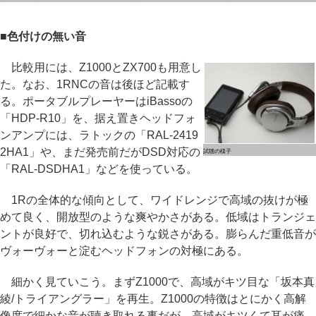
■色付けの無い音
比較用には、Z1000とZX700も用意し
た。なお、1RNCの音は後ほど記載す
る。ポータブルプレーヤーはiBassoの
「HDP-R10」を、据え置きヘッドフォ
ンアンプには、ラトックの「RAL-2419
2HA1」や、まだ発売前だがDSD対応の
試聴の様子
「RAL-DSDHA1」などを使っている。
1Rの全体的な傾向として、ワイドレンジで高域の抜けが極
めて良く、開放型のような爽やかさがある。低域はトランジェ
ントが良好で、切れ込むような鋭さがある。膨らんだ重低音が
ヴォーヴォーと淀むヘッドフォンの対極にある。
細かく見ていこう。まずZ1000で、高域がキツ目な「坂本真
綾/トライアングラー」を再生。Z1000の特徴はとにかく高解
像度で細かな音が聴き取れる事だが、高域がキツくて耳が痛