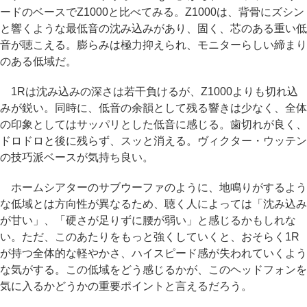
ードのベースでZ1000と比べてみる。Z1000は、背骨にズシン
と響くような最低音の沈み込みがあり、固く、芯のある重い低
音が聴こえる。膨らみは極力抑えられ、モニターらしい締まり
のある低域だ。
1Rは沈み込みの深さは若干負けるが、Z1000よりも切れ込
みが鋭い。同時に、低音の余韻として残る響きは少なく、全体
の印象としてはサッパリとした低音に感じる。歯切れが良く、
ドロドロと後に残らず、スッと消える。ヴィクター・ウッテン
の技巧派ベースが気持ち良い。
ホームシアターのサブウーファのように、地鳴りがするよう
な低域とは方向性が異なるため、聴く人によっては「沈み込み
が甘い」、「硬さが足りずに腰が弱い」と感じるかもしれな
い。ただ、このあたりをもっと強くしていくと、おそらく1R
が持つ全体的な軽やかさ、ハイスピード感が失われていくよう
な気がする。この低域をどう感じるかが、このヘッドフォンを
気に入るかどうかの重要ポイントと言えるだろう。