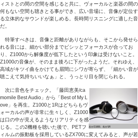
ィストとの間の空間を感じると共に、ヴォーカルと楽器の間の
何もない空間も聴きとる事ができ、広い音場に、音像が定位す
る立体的なサウンドが楽しめる。長時間リスニングに適した音
だ。
特筆すべきは、音像と距離がありながらも、そこから発せら
れる音には、細かい部分までビシッとフォーカスが合ってお
り、Z1000から解像度が低下したという印象は受けないこと。
Z1000の音像が、そのまま後ろに下がったようだ。それゆえ、
高域がキツイ曲をかけても眉間にシワが寄らず、「細かい音が
聴こえて気持ちいいなぁ」と、うっとり目を閉じられる。
次に音色をチェック。「藤田恵美/ca
momile Best Audio」から「Best of My L
ove」を再生。Z1000と1Rはどちらもヴ
ォーカルの声が非常に生々しく、Z1000
は口の中が見えるようなリアリティを感
じる。この2機種を聴いた後で、PETフ
左がZ1000、右が1R
ィルムの振動板を採用しているZX700に変えてみると、声が若