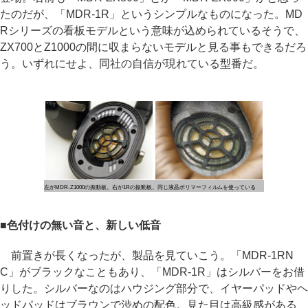
たのだが、「MDR-1R」というシンプルなものになった。MD
Rシリーズの看板モデルという意味が込められているそうで、
ZX700とZ1000の間に収まらないモデルと見る事もできるだろ
う。いずれにせよ、同社の自信が現れている型番だ。
左がMDR-Z1000の振動板。右が1Rの振動板。同じ液晶ポリマーフィルムを使っている
■色付けの無い音と、新しい低音
前置きが長くなったが、製品を見ていこう。「MDR-1RN
C」がブラックなこともあり、「MDR-1R」はシルバーをお借
りした。シルバーなのはハウジング部分で、イヤーパッドやヘ
ッドパッドはブラウンで渋めの配色。見た目は高級感がある