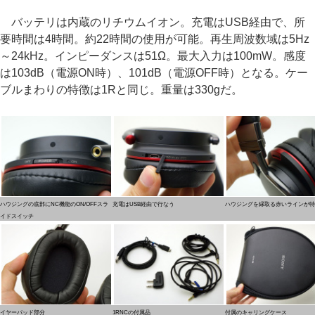
バッテリは内蔵のリチウムイオン。充電はUSB経由で、所
要時間は4時間。約22時間の使用が可能。再生周波数域は5Hz
～24kHz。インピーダンスは51Ω。最大入力は100mW。感度
は103dB（電源ON時）、101dB（電源OFF時）となる。ケー
ブルまわりの特徴は1Rと同じ。重量は330gだ。
ハウジングの底部にNC機能のON/OFFスラ
充電はUSB経由で行なう
ハウジングを縁取る赤いラインが特
イドスイッチ
イヤーパッド部分
1RNCの付属品
付属のキャリングケース