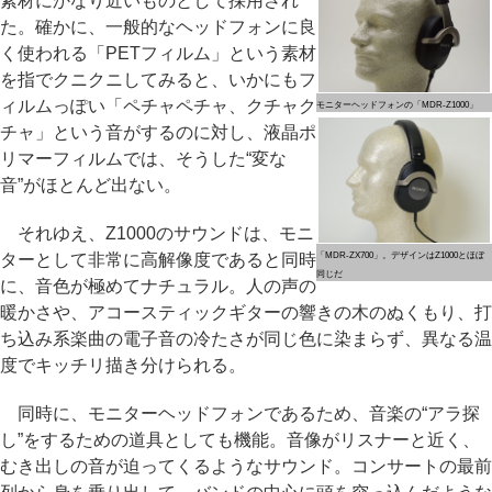
素材にかなり近いものとして採用され
た。確かに、一般的なヘッドフォンに良
く使われる「PETフィルム」という素材
を指でクニクニしてみると、いかにもフ
ィルムっぽい「ペチャペチャ、クチャク
モニターヘッドフォンの「MDR-Z1000」
チャ」という音がするのに対し、液晶ポ
リマーフィルムでは、そうした“変な
音”がほとんど出ない。
それゆえ、Z1000のサウンドは、モニ
ターとして非常に高解像度であると同時
「MDR-ZX700」。デザインはZ1000とほぼ
同じだ
に、音色が極めてナチュラル。人の声の
暖かさや、アコースティックギターの響きの木のぬくもり、打
ち込み系楽曲の電子音の冷たさが同じ色に染まらず、異なる温
度でキッチリ描き分けられる。
同時に、モニターヘッドフォンであるため、音楽の“アラ探
し”をするための道具としても機能。音像がリスナーと近く、
むき出しの音が迫ってくるようなサウンド。コンサートの最前