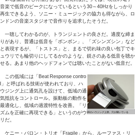
音楽で低音のピークになっているという30～40Hzをしっかり
再生できるよう、ソニー・ミュージックの協力も得ながら、ロ
ンドンの音楽スタジオで音作りを追求したそうだ。
一聴してわかるのが、トランジェントの良さだ。適度な締ま
りがあり、普通は低音を「ボンボン」、「ズシンズシン」など
と表現するが、「トストス」と、まるで切れ味の良い包丁でキ
ュウリでも輪切りにしてるかのような、鋭さのある低音を聴か
せる。あまり他のヘッドフォンでは聴いたことがない低音だ。
この低域には「Beat Response contro
l」と呼ばれる技術が使われており、ハ
ウジング上に通気孔を設けて、低域の通
気抵抗をコントロール。振動板の動作を
最適化し、低域の過渡特性を改善。「リ
ズムを正確に再現できる」というのがウ
1Rのハウジング上部。穴が開いている
リだ。
ケニー・バロン・トリオ「Fragile」から、ルーファス・リ