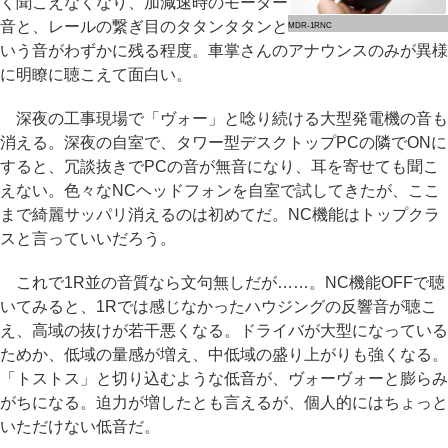
く聞こえなくなり、加減速時のモーター
音と、レールの繋ぎ目のタタンタタンと
MDR-1RNC
いう音がわずかに残る程度。車掌さんのアナウンスのみが異様
に明瞭に聴こえて面白い。
深夜の工事現場で「ヴォー」と唸り続ける大型発電機の音も
消える。深夜の自室で、タワー型デスクトップPCの隣でONに
すると、冗談抜きでPCの音が無音になり、耳を寄せても聞こ
えない。色々なNCヘッドフォンを自室で試してきたが、ここ
まで綺麗サッパリ消えるのは初めてだ。NC機能はトップクラ
スと言っていいだろう。
これで1R並の音質なら文句無しだが……。NC機能OFFで聴
いてみると、1Rでは感じなかったハウジングの反響音が聴こ
え、高域の抜けが若干悪くなる。ドライバが大型になっている
ためか、低域の量感が増え、中低域の盛り上がりも強くなる。
「トストス」と切り込むような低音が、ヴォーヴォーと膨らみ
がちになる。迫力が増したとも言えるが、個人的にはちょっと
いただけない低音だ。