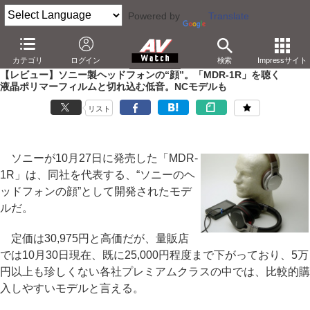
Powered by
Translate
AV Watch
製品
ヘッドフォン
ソニー
カテゴリ
ログイン
検索
Impressサイト
【レビュー】ソニー製ヘッドフォンの“顔”。「MDR-1R」を聴く
液晶ポリマーフィルムと切れ込む低音。NCモデルも
リスト
ソニーが10月27日に発売した「MDR-
1R」は、同社を代表する、“ソニーのヘ
ッドフォンの顔”として開発されたモデ
ルだ。
定価は30,975円と高価だが、量販店
では10月30日現在、既に25,000円程度まで下がっており、5万
円以上も珍しくない各社プレミアムクラスの中では、比較的購
入しやすいモデルと言える。