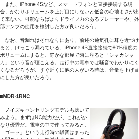
また、iPhone 4Sなど、スマートフォンと直接接続する場
合、かなりボリュームを上げ目にしないと低音の心地よさが出
て来ない。可能ならばよりドライブ力のあるプレーヤーや、外
部アンプの使用を検討した方が良いだろう。
なお、音漏れはそれなりにあり、前述の通気孔に耳を近づけ
ると、けっこう漏れている。iPhone 4S直接接続で80%程度の
ボリュームにすると、静かな部屋で隣に座ると「シャカシャ
カ」という音が聴こえる。走行中の電車では騒音でわかりにく
くなるだろうが、すぐ近くに他の人がいる時は、音量を下げ目
にした方が良いだろう。
■MDR-1RNC
ノイズキャンセリングモデルも聴いて
みよう。まずはNC能力だが、これがか
なり優秀だ。電車の中で使ってみると、
「ゴーッ」という走行時の騒音はまった