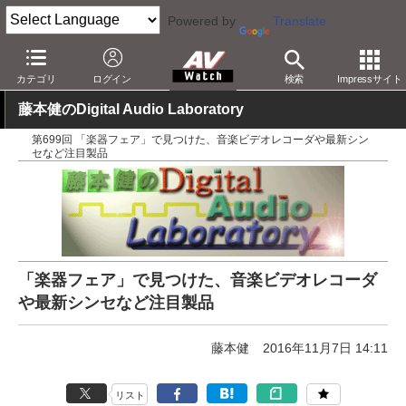
Powered by
Translate
AV Watch
製品
音楽制作
カテゴリ
ログイン
検索
Impressサイト
藤本健のDigital Audio Laboratory
第699回 「楽器フェア」で見つけた、音楽ビデオレコーダや最新シン
セなど注目製品
「楽器フェア」で見つけた、音楽ビデオレコーダ
や最新シンセなど注目製品
藤本健
2016年11月7日 14:11
リスト