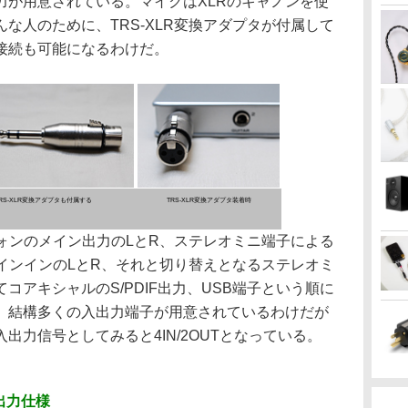
力が用意されている。マイクはXLRのキャノンを使
な人のために、TRS-XLR変換アダプタが付属して
接続も可能になるわけだ。
RS-XLR変換アダプタも付属する
TRS-XLR変換アダプタ装着時
ォンのメイン出力のLとR、ステレオミニ端子による
インインのLとR、それと切り替えとなるステレオミ
コアキシャルのS/PDIF出力、USB端子という順に
、結構多くの入出力端子が用意されているわけだが
出力信号としてみると4IN/2OUTとなっている。
出力仕様