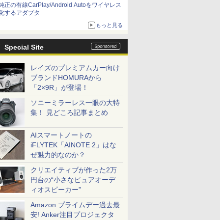
純正の有線CarPlay/Android Autoをワイヤレス
化するアダプタ
もっと見る
Special Site
レイズのプレミアムカー向け
ブランドHOMURAから
「2×9R」が登場！
ソニーミラーレス一眼の大特
集！ 見どころ記事まとめ
AIスマートノートの
iFLYTEK「AINOTE 2」はな
ぜ魅力的なのか？
クリエイティブが作った2万
円台の“小さなピュアオーデ
ィオスピーカー”
Amazon プライムデー過去最
安! Anker注目プロジェクタ