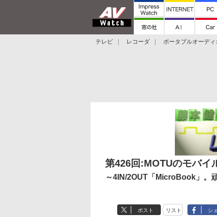
テレビ
レコーダ
ポータブルオーディ
スマートスピーカー
デジカメ
プロジ
第426回:MOTUのモバ
～4IN/2OUT「MicroBoo
ポスト
リスト
シ