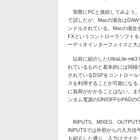
実際にPCと接続してみよう。今
て試したが、Macの場合はDAWソフ
ンドルされている。Macの場合もWi
FXというコントローラソフト
ーディオインターフェイスと大
以前に紹介したUltraLite-mk3
れているものと基本的には同様
されているDSPをコントロール
スを利用することが可能になる。
に負荷がかかることはない。ま
ンタム電源のON/OFFやPAD
INPUTS、MIXES、OUTP
INPUTSでは外部からの入力
も紹介した通り、入力はマイク