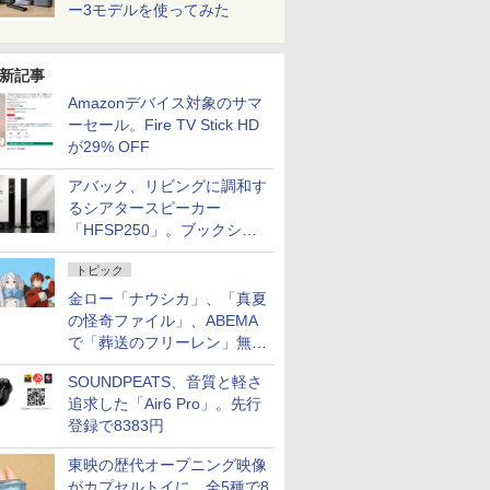
ー3モデルを使ってみた
新記事
Amazonデバイス対象のサマ
ーセール。Fire TV Stick HD
が29% OFF
アバック、リビングに調和す
るシアタースピーカー
「HFSP250」。ブックシェ
ルフはペア3万円以下
トピック
金ロー「ナウシカ」、「真夏
の怪奇ファイル」、ABEMA
で「葬送のフリーレン」無料
配信など。夏の特番・配信情
SOUNDPEATS、音質と軽さ
報
追求した「Air6 Pro」。先行
登録で8383円
東映の歴代オープニング映像
がカプセルトイに。全5種で8