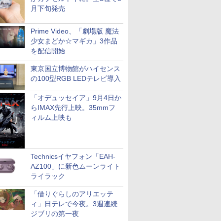
月下旬発売
Prime Video、「劇場版 魔法
少女まどか☆マギカ」3作品
を配信開始
東京国立博物館がハイセンス
の100型RGB LEDテレビ導入
「オデュッセイア」9月4日か
らIMAX先行上映。35mmフ
ィルム上映も
Technicsイヤフォン「EAH-
AZ100」に新色ムーンライト
ライラック
「借りぐらしのアリエッテ
ィ」日テレで今夜。3週連続
ジブリの第一夜