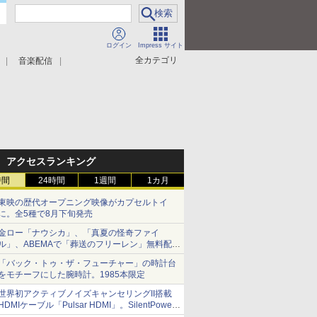
ログイン
Impress サイト
全カテゴリ
音楽配信
アクセスランキング
時間
24時間
1週間
1カ月
東映の歴代オープニング映像がカプセルトイ
に。全5種で8月下旬発売
金ロー「ナウシカ」、「真夏の怪奇ファイ
ル」、ABEMAで「葬送のフリーレン」無料配信
など。夏の特番・配信情報
「バック・トゥ・ザ・フューチャー」の時計台
をモチーフにした腕時計。1985本限定
世界初アクティブノイズキャンセリングII搭載
HDMIケーブル「Pulsar HDMI」。SilentPower
から