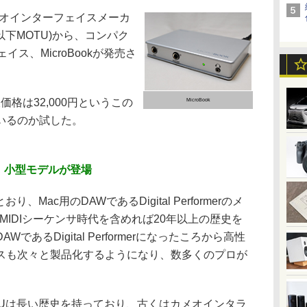
オインターフェイスメーカ
orn(以下MOTU)から、コンパク
ス、MicroBookが発売さ
価格は32,000円というこの
MicroBook
いるのか試した。
に、小型モデルが登場
Mac用のDAWであるDigital Performerのメ
いうMIDIシーケンサ時代を含めれば20年以上の歴史を
あるDigital Performerになったころから高性
スも次々と製品化するようになり、数多くのプロが
Uは長い歴史を持っており、古くはカメオインタラ