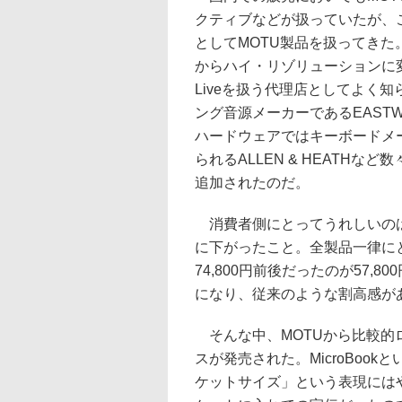
クティブなどが扱っていたが、
としてMOTU製品を扱ってきた
からハイ・リゾリューションに変
Liveを扱う代理店としてよく
ング音源メーカーであるEASTWE
ハードウェアではキーボードメーカ
られるALLEN & HEATH
追加されたのだ。
消費者側にとってうれしいのは
に下がったこと。全製品一律にというわ
74,800円前後だったのが57
になり、従来のような割高感が
そんな中、MOTUから比較的
スが発売された。MicroBook
ケットサイズ」という表現にはやや