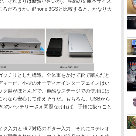
で、それよりは断然小さいが)、厚めの文庫本サイズ
だろうか。iPhone 3GSと比較すると、かなり大
ズ比較
iPhone 3GSと比較
ッチリとした構造。全体重をかけて靴で踏んだと
ディーだ。小型のオーディオインターフェイスはい
ック製がほとんどで、過酷なステージでの使用には
これなら安心して使えそうだ。もちろん、USBから
PCのバッテリーさえ問題なければ、手軽に扱うこと
ク入力とHi-Z対応のギター入力、それにステレオ