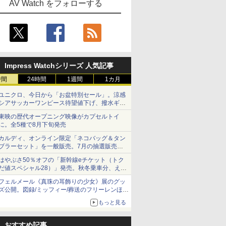
AV Watch をフォローする
Impress Watchシリーズ 人気記事
時間
24時間
1週間
1カ月
ユニクロ、今日から「お盆特別セール」。涼感
シアサッカーワンピース待望値下げ、撥水ギア
ショーツは1990円に
東映の歴代オープニング映像がカプセルトイ
に。全5種で8月下旬発売
カルディ、オンライン限定「ネコバッグ＆タン
ブラーセット」を一般販売。7月の抽選販売の
当選無効分
はやぶさ50％オフの「新幹線eチケット（トク
だ値スペシャル28）」発売。秋冬乗車分、えき
ねっと限定
フェルメール《真珠の耳飾りの少女》展のグッ
ズ公開。図録/ミッフィー/葬送のフリーレンほ
か、注目ブランドコラボが実現
もっと見る
おすすめ記事