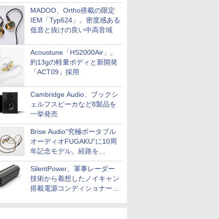
MADOO、Ortho搭載の限定
IEM「Typ624」。密度感ある
低音と抜けの良い中高音域
Acoustune「HS2000Air」。
約13gの軽量ボディと新開発
「ACT09」採用
Cambridge Audio、ブックシ
ェルフスピーカなど8製品を
一挙発売
Brise Audio“究極ポータブル
オーディオFUGAKU”に10周
年記念モデル。経路を
NISHIKIで統一。400万円
SilentPower、軍事レーダー
技術から着想したノイキャン
搭載電源コンディショナー
「AC iPurifier2」