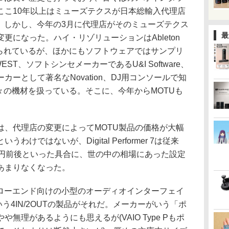
ここ10年以上はミューズテクスが日本総輸入代理店
。しかし、今年の3月に代理店がそのミューズテクス
最
更になった。ハイ・リゾリューションはAbleton
知られているが、ほかにもソフトウェアではサンプリ
ST、ソフトシンセメーカーであるU&I Software、
ーとして著名なNovation、DJ用コンソールで知
など数々の機材を扱っている。そこに、今年からMOTUも
、代理店の変更によってMOTU製品の価格が大幅
けではないが、Digital Performer 7は従来
,800円前後といった具合に、世の中の相場にあった設定
あまりなくなった。
ローエンド向けの小型のオーディオインターフェイ
という4IN/2OUTの製品がそれだ。メーカーがいう「ポ
無理があるようにも思えるが(VAIO Type Pもポ