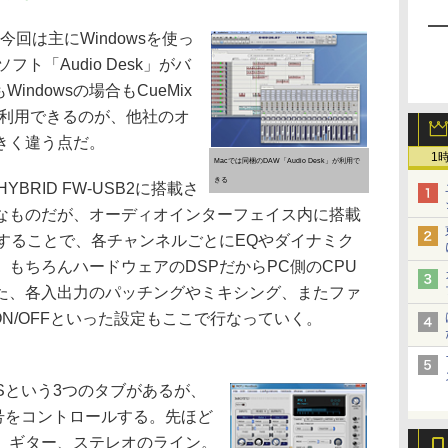
回は主にWindowsを使っ
ト「Audio Desk」がバ
ndowsの場合もCueMix
を利用できるのが、他社のオ
きく違う点だ。
1
Macでは同梱のDAW「Audio Desk」が利用で
きる
 HYBRID FW-USB2に搭載さ
なものだが、オーディオインターフェイス内に搭載
することで、各チャンネルごとにEQやダイナミク
もちろんハードウェアのDSPだからPC側のCPU
た、各入出力のパッチングやミキシング、またファ
のON/OFFといった設定もここで行なっていく。
UTSという3つのタブがあるが、
信号をコントロールする。先ほど
、ギター、ステレオのライン。