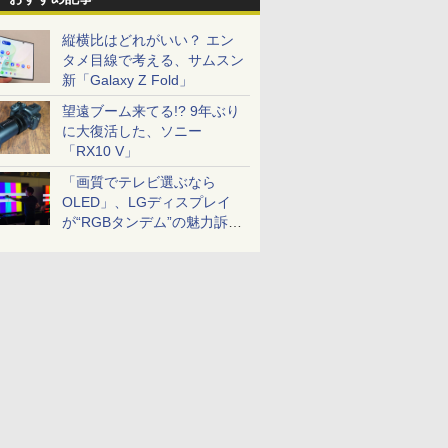
縦横比はどれがいい？ エン
タメ目線で考える、サムスン
新「Galaxy Z Fold」
望遠ブーム来てる!? 9年ぶり
に大復活した、ソニー
「RX10 V」
「画質でテレビ選ぶなら
OLED」、LGディスプレイ
が“RGBタンデム”の魅力訴
求。液晶とのガチ比較も