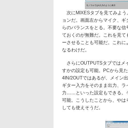
モノラルでは4入力のように表示
次にMIXESタブを見てみよ
ョンだ。画面左からマイク、ギ
らのバランスをとる。不要な信
ておくのが無難だ。これを見て
ーさせることも可能だ。これに
なるわけだ。
さらにOUTPUTSタブでは
すかの設定も可能。PCから見
4IN/2OUTではあるが、メイ
ギター入力をそのまま出力、ラ
力……といった設定もできる。
可能。こうしたことから、やは
しても使えそうだ。