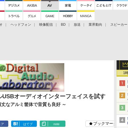
オ
ヘッドフォン
映像配信
BD
放送
業界動向
スピーカー
ェクタ
PS4
BDプレーヤー
映像配信
BD
1
イルUSBオーディオインターフェイスを試す
k」。頑丈なアルミ筐体で音質も良好 ～
ブックマーク
ェア
はてブ
note