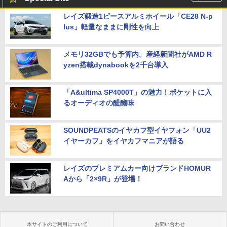
レイズ鍛造1ピースアルミホイール「CE28 N-p
lus」軽量なままに剛性を向上
メモリ32GBでも予算内。産経新聞社がAMD R
yzen搭載dynabookを2千台導入
「A&ultima SP4000T」の魅力！ポケットに入
るオーディオの醍醐味
SOUNDPEATSのイヤカフ型イヤフォン「UU2
イヤーカフ」をイヤカフマニアが語る
レイズのプレミアムカー向けブランドHOMUR
Aから「2×9R」が登場！
本サイトのご利用について
お問い合わせ