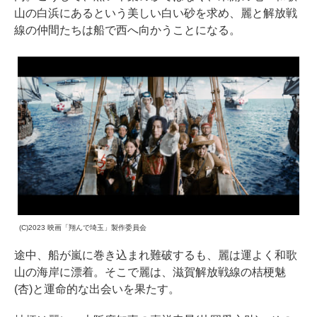
山の白浜にあるという美しい白い砂を求め、麗と解放戦
線の仲間たちは船で西へ向かうことになる。
(C)2023 映画「翔んで埼玉」製作委員会
途中、船が嵐に巻き込まれ難破するも、麗は運よく和歌
山の海岸に漂着。そこで麗は、滋賀解放戦線の桔梗魅
(杏)と運命的な出会いを果たす。