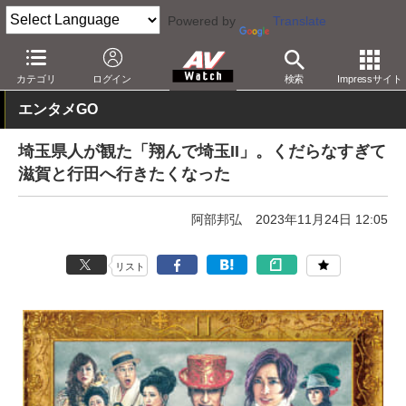
Powered by
Translate
AV Watch
コンテンツ・サービス
映画
映画作品
カテゴリ
ログイン
検索
Impressサイト
エンタメGO
埼玉県人が観た「翔んで埼玉II」。くだらなすぎて
滋賀と行田へ行きたくなった
阿部邦弘
2023年11月24日 12:05
リスト