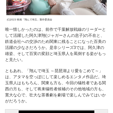
(C)2023 映画「翔んで埼玉」製作委員会
唯一惜しかったのは、前作で千葉解放戦線のリーダーと
して活躍した阿久津翔(ジャガーさんの息子)の不在と、
鉄道会社への交渉のため関東に残ることになった百美の
活躍の少なさだろうか。是非シリーズ3では、阿久津の
雄姿、そして百実の変顔と埼玉県人を罵倒する姿がもっ
と見たい。
ともあれ、「翔んで埼玉 ～琵琶湖より愛をこめて～」
は、アタマを空っぽにして楽しめるエンタメ作品だ。埼
玉県人はもちろん、関東も方も、今回の犠牲者である関
西の方も、そして将来犠牲者候補のその他地域の方も、
寛大な心で、壮大な茶番劇を劇場で楽しんでみてはいか
がだろうか。