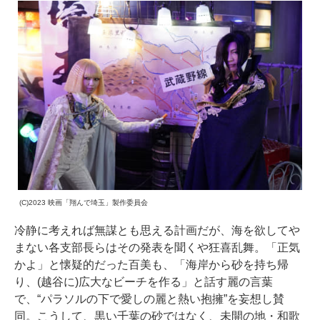
(C)2023 映画「翔んで埼玉」製作委員会
冷静に考えれば無謀とも思える計画だが、海を欲してや
まない各支部長らはその発表を聞くや狂喜乱舞。「正気
かよ」と懐疑的だった百美も、「海岸から砂を持ち帰
り、(越谷に)広大なビーチを作る」と話す麗の言葉
で、“パラソルの下で愛しの麗と熱い抱擁”を妄想し賛
同。こうして、黒い千葉の砂ではなく、未開の地・和歌