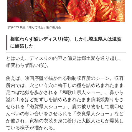
(C)2023 映画「翔んで埼玉」製作委員会
相変わらず酷いディスリ(笑)。しかし埼玉県人は滋賀
に嫉妬した
とはいえ、ディスりの内容と偏見は郷土愛を通り越し、
相変わらず酷い(笑)。
例えば、映画序盤で描かれる強制収容所のシーン。収容
所内では、穴という穴に梅干しの種を詰め込まれたまま
足つぼ地獄を歩かされる「和歌山県人ショー」、鼻から
溢れ出るほど鮒ずしを詰め込まれたまま信楽焼割りをさ
せられる「滋賀県人ショー」、鹿の被り物をして鹿印せ
んべいの奪い合いをさせられる「奈良県人ショー」など
が催され、寅柄の衣装を身に着けた大阪人たちが爆笑し
ている様子が描かれる。