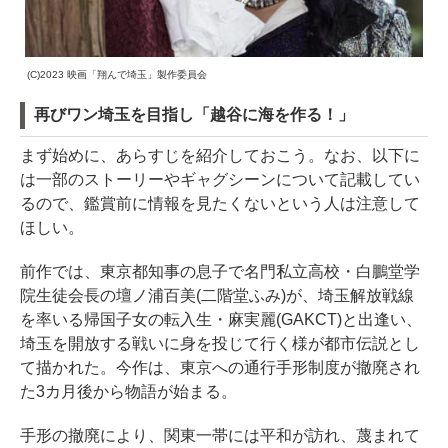
(C)2023 映画「翔んで埼玉」製作委員会
再びワン埼玉を目指し「越谷に海を作る！」
まず始めに、あらすじを紹介しておこう。なお、以下に
は一部のストーリーやギャグシーンについて記載してい
るので、鑑賞前に情報を見たくないという人は注意して
ほしい。
前作では、東京都知事の息子で名門私立高校・白鵬堂学
院生徒会長の壇ノ浦百美(二階堂ふみ)が、埼玉解放戦線
を率いる帰国子女の転入生・麻実麗(GAKCT)と出逢い、
埼玉を開放する戦いに身を投じて行く様が都市伝説とし
て描かれた。今作は、東京への通行手形制度が撤廃され
た3カ月後から物語が始まる。
手形の撤廃により、関東一帯には平和が訪れ、蔑まれて