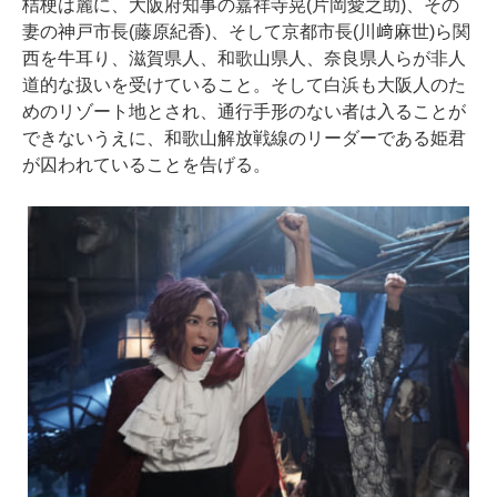
桔梗は麗に、大阪府知事の嘉祥寺晃(片岡愛之助)、その
妻の神戸市長(藤原紀香)、そして京都市長(川﨑麻世)ら関
西を牛耳り、滋賀県人、和歌山県人、奈良県人らが非人
道的な扱いを受けていること。そして白浜も大阪人のた
めのリゾート地とされ、通行手形のない者は入ることが
できないうえに、和歌山解放戦線のリーダーである姫君
が囚われていることを告げる。