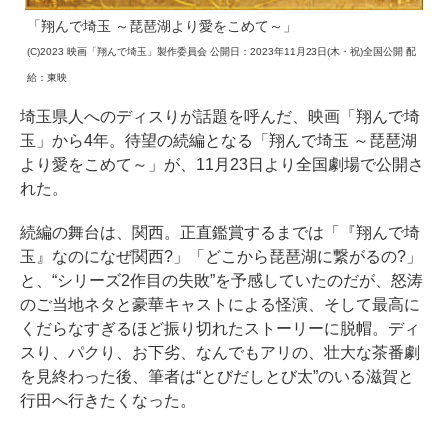
「翔んで埼玉 ～琵琶湖より愛をこめて～」
(C)2023 映画「翔んで埼玉」製作委員会 公開日：2023年11月23日(木・祝)全国公開 配
給：東映
埼玉県人へのディスりが話題を呼んだ、映画「翔んで埼
玉」から4年。待望の続編となる「翔んで埼玉 ～琵琶湖
より愛をこめて～」が、11月23日より全国劇場で公開さ
れた。
続編の舞台は、関西。正直鑑賞するまでは「『翔んで埼
玉』なのになぜ関西?」「どこから琵琶湖に繋がるの?」
と、“シリーズ2作目の失敗”を予感していたのだが、怒涛
のご当地ネタと豪華キャストによる怪演、そして最高に
くだらなすぎるほど振り切れたストーリーに脱帽。ディ
スり、パクり、お下劣、なんでもアリの、壮大な茶番劇
を見終わった後、筆者は“とびだしとび太”のいる滋賀と
行田へ行きたくなった。