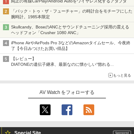
純正の有線CarPlay/Android Autoをワイヤレス化するアダプタ
「バック・トゥ・ザ・フューチャー」の時計台をモチーフにした
腕時計。1985本限定
Skullcandy、BoseのANCとサウンドチューニング採用の震える
ヘッドフォン「Crusher 1080 ANC」
iPhone AirやAirPods Pro 3などのAmazonタイムセール、今夜終
了【今日みつけたお買い得品】
【レビュー】
DIATONEの遺伝子継承、最新なのに懐かしい“惚れる
音”Tecnologia e Cuore「DS-TC52B」を聴く
もっと見る
AV Watch をフォローする
Special Site