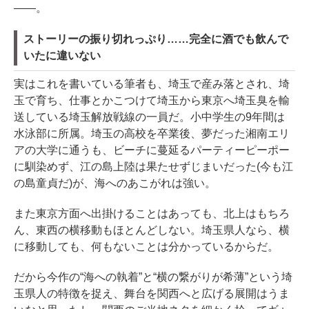
――。
ストーリーの振り切れっぷり……完全に酒でも飲んで
いたに違いない
実はこれを書いている筆者も、埼玉で産み落とされ、埼
玉で育ち、仕事とかこつけて埼玉から東京へ埼玉臭を輸
送している埼玉解放戦線の一員だ。小中学生の9年間は
水泳部に所属。埼玉の高校を卒業後、夢だった湘南エリ
アの大学に通うも、ビーチに蔓延るパーティーピーポー
に馴染めず、江の島上陸は果たせずじまいだった(今も江
の島童貞だ)が、海へのあこがれは強い。
また東京方面へ出掛けることはあっても、北上はもちろ
ん、東西の横移動もほとんどしない。埼玉県人なら、横
に移動しても、何もないことは分かっているからだ。
だから今作の“海への執着”と“横の繋がりが希薄”という埼
玉県人の特徴を捉え、舞台を関西へと広げる展開はうま