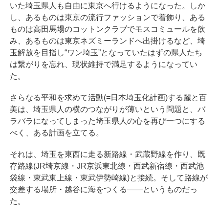
いた埼玉県人も自由に東京へ行けるようになった。しか
し、あるものは東京の流行ファッションで着飾り、ある
ものは高田馬場のコットンクラブでモスコミュールを飲
み、あるものは東京ネズミーランドへ出掛けるなど、埼
玉解放を目指し“ワン埼玉”となっていたはずの県人たち
は繋がりを忘れ、現状維持で満足するようになってい
た。
さらなる平和を求めて活動(=日本埼玉化計画)する麗と百
美は、埼玉県人の横のつながりが薄いという問題と、バ
ラバラになってしまった埼玉県人の心を再び一つにする
べく、ある計画を立てる。
それは、埼玉を東西に走る新路線・武蔵野線を作り、既
存路線(JR埼京線・JR京浜東北線・西武新宿線・西武池
袋線・東武東上線・東武伊勢崎線)と接続。そして路線が
交差する場所・越谷に海をつくる――というものだっ
た。