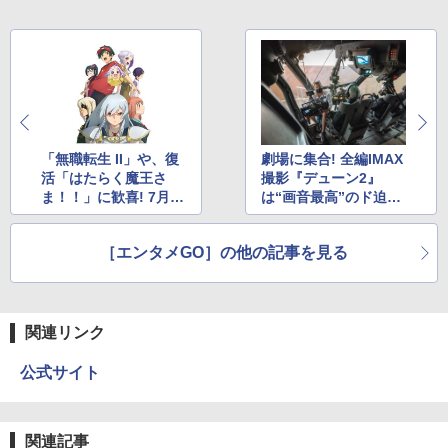
「無職転生 II」や、復
劇場に集合! 全編IMAX
活「はたらく魔王さ
撮影『デューン2』
ま！！」に歓喜! 7月期
は“画音最高”のド迫力
注目アニソン
&爽快復讐ムービーだ
［エンタメGO］の他の記事を見る
関連リンク
公式サイト
関連記事