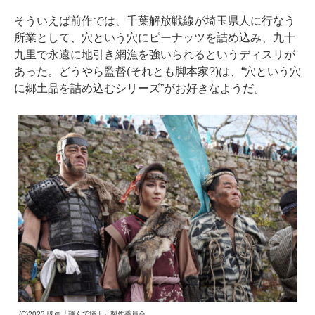
そういえば前作では、千葉解放戦線が埼玉県人に行なう
所業として、穴という穴にピーナッツを詰め込み、九十
九里で永遠に地引き網漁を強いられるというディスリが
あった。どうやら監督(それとも脚本家?)は、“穴という穴
に郷土品を詰め込むシリーズ”がお好きなようだ。
(C)2023 映画「翔んで埼玉」製作委員会