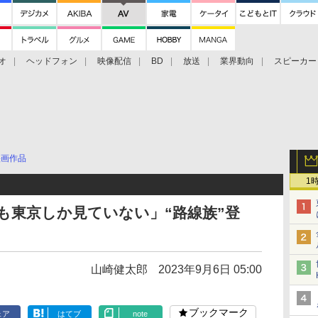
オ
ヘッドフォン
映像配信
BD
放送
業界動向
スピーカー
ェクタ
PS4
BDプレーヤー
映像配信
BD
映画作品
1
心も東京しか見ていない」“路線族”登
山崎健太郎
2023年9月6日 05:00
ブックマーク
ェア
はてブ
note