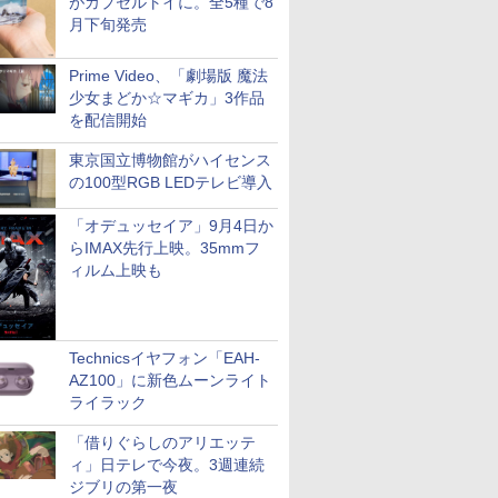
がカプセルトイに。全5種で8
月下旬発売
Prime Video、「劇場版 魔法
少女まどか☆マギカ」3作品
を配信開始
東京国立博物館がハイセンス
の100型RGB LEDテレビ導入
「オデュッセイア」9月4日か
らIMAX先行上映。35mmフ
ィルム上映も
Technicsイヤフォン「EAH-
AZ100」に新色ムーンライト
ライラック
「借りぐらしのアリエッテ
ィ」日テレで今夜。3週連続
ジブリの第一夜