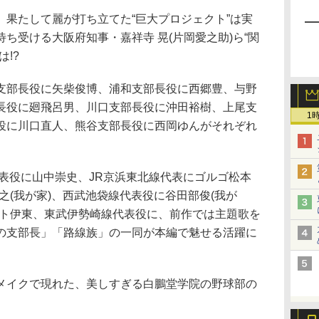
、果たして麗が打ち立てた“巨大プロジェクト”は実
ち受ける大阪府知事・嘉祥寺 晃(片岡愛之助)ら“関
!?
支部長役に矢柴俊博、浦和支部長役に西郷豊、与野
長役に廻飛呂男、川口支部長役に沖田裕樹、上尾支
1
役に川口直人、熊谷支部長役に西岡ゆんがそれぞれ
表役に山中崇史、JR京浜東北線代表にゴルゴ松本
裕之(我が家)、西武池袋線代表役に谷田部俊(我が
ット伊東、東武伊勢崎線代表役に、前作では主題歌を
の支部長」「路線族」の一同が本編で魅せる活躍に
メイクで現れた、美しすぎる白鵬堂学院の野球部の