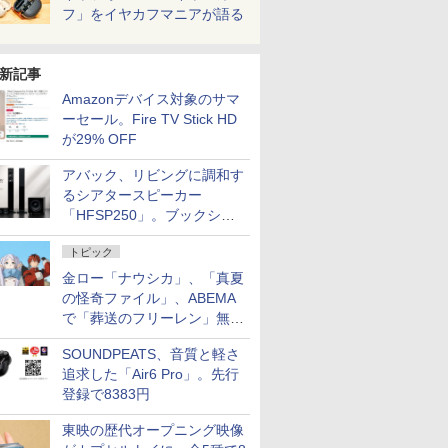
フ」をイヤカフマニアが語る
新記事
Amazonデバイス対象のサマ
ーセール。Fire TV Stick HD
が29% OFF
アバック、リビングに調和す
るシアタースピーカー
「HFSP250」。ブックシェ
ルフはペア3万円以下
トピック
金ロー「ナウシカ」、「真夏
の怪奇ファイル」、ABEMA
で「葬送のフリーレン」無料
配信など。夏の特番・配信情
SOUNDPEATS、音質と軽さ
報
追求した「Air6 Pro」。先行
登録で8383円
東映の歴代オープニング映像