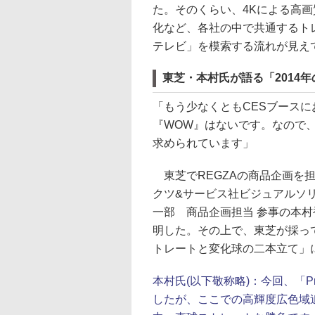
た。そのくらい、4Kによる高画
化など、各社の中で共通するト
テレビ」を模索する流れが見え
東芝・本村氏が語る「2014年
「もう少なくともCESブースに
『WOW』はないです。なので
求められています」
東芝でREGZAの商品企画を
クツ&サービス社ビジュアルソリ
一部 商品企画担当 参事の本
明した。その上で、東芝が採っ
トレートと変化球の二本立て」
本村氏(以下敬称略)：
今回、「Pr
したが、ここでの高輝度広色域