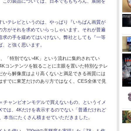
。この製品については、日本でももちろん、展開を
いテレビというのは、やっぱり『いちばん画質が
の方がそれを求めていらっしゃいます。それが普遍
追求の手を緩めてはいけない。弊社としても『一等
ば、と強く思います。
降、「特別でない4K」という流れに集約されてい
4Kコンテンツを観ることに主眼を置いた特別なテレ
だから解像度はより高くないと満足できる画質には
はすでに東芝だけのあり方ではなく、CES全体で見
K＝チャンピオンモデルで買えないもの、というイメ
Xでは、4Kだけを表示するのでない「普通だけれど
を、本当にたくさん積ませていただきました。
を使い、700nitの高輝度を実現した「Z8」も作