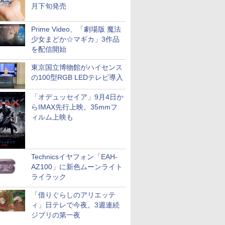
月下旬発売
Prime Video、「劇場版 魔法
少女まどか☆マギカ」3作品
を配信開始
東京国立博物館がハイセンス
の100型RGB LEDテレビ導入
「オデュッセイア」9月4日か
らIMAX先行上映。35mmフ
ィルム上映も
Technicsイヤフォン「EAH-
AZ100」に新色ムーンライト
ライラック
「借りぐらしのアリエッテ
ィ」日テレで今夜。3週連続
ジブリの第一夜