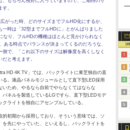
も、もちろん視野に入っていますので、ご期待のサ
ます。
広がった時、どのサイズまでフルHD化にするか、
も一時は「32型までフルHDに」とがんばりました
視になり、フルHDの機種はほとんど見かけられなく
に、ある時点でバランスが決まってくるのだろうな、
1
ー側で、「これ以下のサイズは解像度を高くしなく
いだと考えます。
ltra HD 4K TV」では、バックライトに東芝独自の直
いる。液晶パネルモジュールとして直下型LED採用
ないため、やるなら自前でやらなくてはならな
パネルを製造しているLGですら、直下型LEDモデ
ックライトを独自にアセンブルしている。
的初期から採用しており、そういう意味では、ソ
」を先にやっていた、といえるし、バックライトを