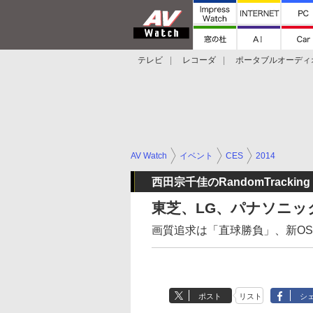
テレビ
レコーダ
ポータブルオーディ
スマートスピーカー
デジカメ
プロジ
AV Watch
イベント
CES
2014
西田宗千佳のRandomTracking
東芝、LG、パナソニッ
画質追求は「直球勝負」、新OS
ポスト
リスト
シ