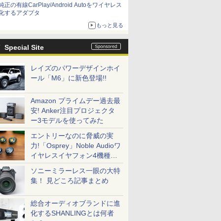
純正の有線CarPlay/Android Autoをワイヤレス
化するアダプタ
もっと見る
Special Site
レイズのパワーデザインホイ
ール「M6」に新色登場!!
Amazon プライムデー過去最
安! Anker注目プロジェクタ
ー3モデルを使ってみた
エントリーなのに脅威の実
力!「Osprey」Noble Audioワ
イヤレスイヤフォン4機種を
一気に聴く
ソニーミラーレス一眼の大特
集！ 見どころ記事まとめ
総合オーディオブランドに進
化するSHANLINGとは何者