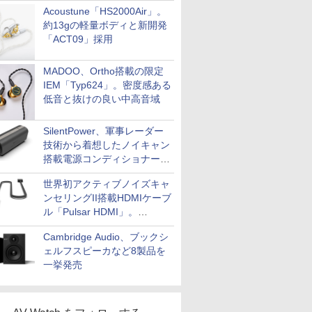
Acoustune「HS2000Air」。
約13gの軽量ボディと新開発
「ACT09」採用
MADOO、Ortho搭載の限定
IEM「Typ624」。密度感ある
低音と抜けの良い中高音域
SilentPower、軍事レーダー
技術から着想したノイキャン
搭載電源コンディショナー
「AC iPurifier2」
世界初アクティブノイズキャ
ンセリングII搭載HDMIケーブ
ル「Pulsar HDMI」。
SilentPowerから
Cambridge Audio、ブックシ
ェルフスピーカなど8製品を
一挙発売