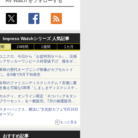
AV Watch をフォローする
Impress Watchシリーズ 人気記事
時間
24時間
1週間
1カ月
ユニクロ、今日から「お盆特別セール」。涼感
シアサッカーワンピース待望値下げ、撥水ギア
ショーツは1990円に
東映の歴代オープニング映像がカプセルトイ
に。全5種で8月下旬発売
令和のファミコンディスクシステム？安価に書
き換え可能なGB用「しましまディスクシステ
ム」
カルディ、オンライン限定「ネコバッグ＆タン
ブラーセット」を一般販売。7月の抽選販売の
当選無効分
スターバックス、横浜に“文化財カフェ”8月10日
オープン
もっと見る
おすすめ記事