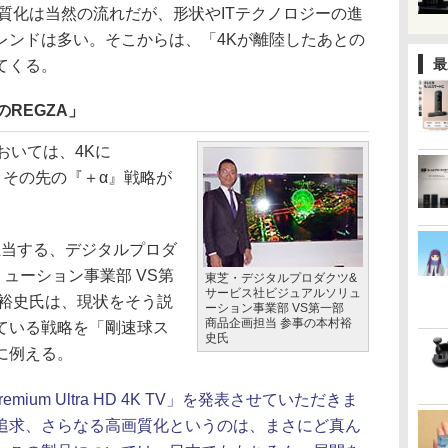
質化は当然の流れだが、形状やITテクノロジーの進
レンドは多い。そこからは、「4Kが離陸したあとの
最
てくる。
のREGZA」
おいては、4Kに
、その先の『＋α』戦略が
担当する、デジタルプロダ
ューション事業部 VS第
東芝・デジタルプロダクツ&
サービス社ビジュアルソリュ
村裕史氏は、現状をそう説
ーション事業部 VS第一部
商品企画担当 参事の本村裕
ている戦略を「剛速球ス
史氏
に例える。
emium Ultra HD 4K TV」を発表させていただきま
追求、さらなる高画質化というのは、まさにど真ん