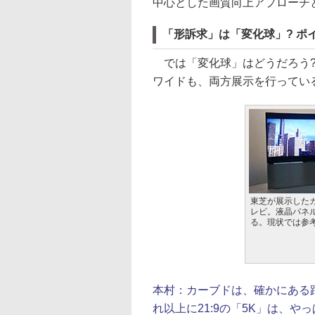
中心とした画質向上アプローチ
「形訴求」は「変化球」? ポ
では「変化球」はどうだろう? 
ワイドも、両方展示を行ってい
東芝が展示した
レビ。液晶パネ
る。現状では参
本村：
カーブドは、確かにある
れ以上に21:9の「5K」は、