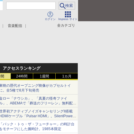
ログイン
Impress サイト
全カテゴリ
音楽配信
アクセスランキング
時間
24時間
1週間
1カ月
東映の歴代オープニング映像がカプセルトイ
に。全5種で8月下旬発売
金ロー「ナウシカ」、「真夏の怪奇ファイ
ル」、ABEMAで「葬送のフリーレン」無料配信
など。夏の特番・配信情報
世界初アクティブノイズキャンセリングII搭載
HDMIケーブル「Pulsar HDMI」。SilentPower
から
「バック・トゥ・ザ・フューチャー」の時計台
をモチーフにした腕時計。1985本限定