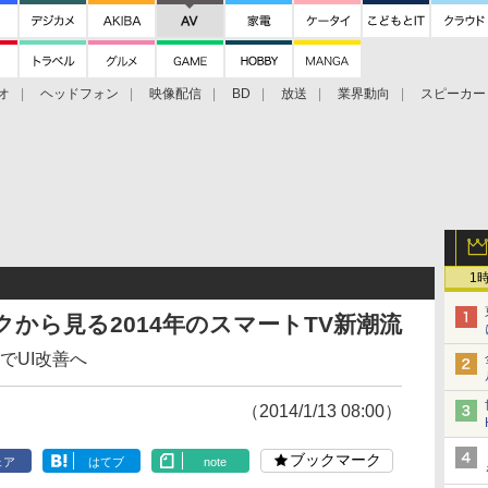
オ
ヘッドフォン
映像配信
BD
放送
業界動向
スピーカー
ェクタ
PS4
BDプレーヤー
映像配信
BD
1
クから見る2014年のスマートTV新潮流
でUI改善へ
（2014/1/13 08:00）
ブックマーク
ェア
はてブ
note