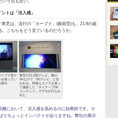
という点も近い。
イントは「没入感」
東芝は、流行の「カーブド」(曲面型)も、21:9の超
る。こちらをどう見ているのだろうか。
カーブド型テ
東芝の21:9型テレビ。横が
ルを使ってい
5Kなので「5Kテレビ」と言
考展示
われる。特殊なカメラを使っ
て撮影した「ネイティブ5K
コンテンツ」でデモが行なわ
れた
距離において、没入感を高めるのに効果的です。そ
やっぱりちょっとインパクトがありますね。弊社の展示