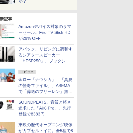
か？
新記事
Amazonデバイス対象のサマ
ーセール。Fire TV Stick HD
が29% OFF
アバック、リビングに調和す
るシアタースピーカー
「HFSP250」。ブックシェ
ルフはペア3万円以下
トピック
金ロー「ナウシカ」、「真夏
の怪奇ファイル」、ABEMA
で「葬送のフリーレン」無料
配信など。夏の特番・配信情
SOUNDPEATS、音質と軽さ
報
追求した「Air6 Pro」。先行
登録で8383円
東映の歴代オープニング映像
がカプセルトイに。全5種で8