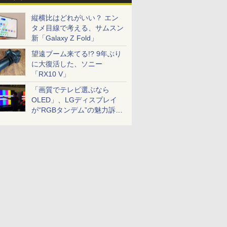
縦横比はどれがいい？ エン
タメ目線で考える、サムスン
新「Galaxy Z Fold」
望遠ブーム来てる!? 9年ぶり
に大復活した、ソニー
「RX10 V」
「画質でテレビ選ぶなら
OLED」、LGディスプレイ
が“RGBタンデム”の魅力訴
求。液晶とのガチ比較も