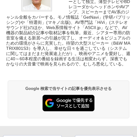
ーとして独立。薄型テレビやBD
レコーダからヘッドホンやAVア
ンプ、スピーカーまでAV系のジ
ャンル全般をカバーする。モノ情報誌「GetNavi」(学研パブリッ
シング)や「特選街」(マキノ出版)、AV専門誌「HiVi」(ステレオ
サウンド社)のほか、Web系情報サイト「ASCII.jp」などで、AV
機器の製品紹介記事や取材記事を執筆。最近、シアター専用の防
音室を備える新居への引越が完了し、オーディオ＆ビジュアルの
ための環境がさらに充実した。待望の大型スピーカー（B&W MA
TRIX801S3）を導入し、幸せな日々を過ごしている（システム
に関してはまだまだ発展途上だが）。映画やアニメを愛好し、週
に40～60本程度の番組を録画する生活は相変わらず。深夜でも
かなりの大音量で映画を見られるので、むしろ悪化している。
Google 検索で当サイトの記事を優先表示させる