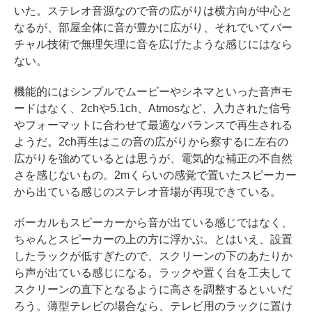
いた。ステレオ音源なので音の広がりは横方向が中心と
なるが、部屋全体に音が豊かに広がり、それでいてバー
チャル技術で無理矢理に音を広げたような感じにはなら
ない。
機能的にはシンプルでムービーやシネマといった音声モ
ードはなく、2chや5.1ch、Atmosなど、入力された信号
やフォーマットに合わせて最適なバランスで再生される
ようだ。2ch再生はこの音の広がりから察するに左右の
広がりを強めているとは思うが、電気的な補正の不自然
さを感じないもの。2mくらいの感覚で置いたスピーカー
から出ている感じのステレオ音場が再現できている。
ボーカルもスピーカーから音が出ている感じではなく、
ちゃんとスピーカーの上の方に浮かぶ。とはいえ、設置
したラックが低すぎたので、スクリーンの下のあたりか
ら声が出ている感じになる。ラックや置く台を工夫して
スクリーンの直下となるように高さを調整するといいだ
ろう。薄型テレビの場合なら、テレビ用のラックに置け