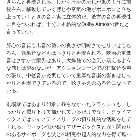
きちんと再現される。しかも海流の流れが風のように前
後左右に移動していく感じや空気の泡がポコポコと立ち
上っていくときの音も実に立体的だ。後方の音の再現性
に目をつぶれば、十分に本格的なDolby Atmosの音だと
言っていい。
肝心の音質も出音の勢いの良さや明瞭さでセリフはもち
ろん、効果音などもはっきりと再現される。映画の重低
音はさすがに限界はあり、大爆発での空気が震えるよう
な感じは望めないが、アクションシーンでの打撃音や声
の張り、中低音が充実していて重厚な音楽の響きはしっ
かりと再現できているので、聴き応えのある音になって
いる。
劇場版ではあまり印象に残らなかったフラッシュも、し
っかりと掘り下げて描かれているだけでなく、クライマ
ックスではジャスティスリーグの切り札的な活躍をして
くれる。ヴィラン側が狙うマザーボックスと深く関わり
のあるサイボーグも父との相克や超人的な力を得て甦っ