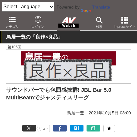
Powered by
Translate
AV Watch
製品
サウンドバー
その他
カテゴリ
ログイン
検索
Impressサイト
鳥居一豊の「良作×良品」
第105回
サウンドバーでも包囲感抜群! JBL Bar 5.0
MultiBeamでジャスティスリーグ
鳥居一豊
2021年10月5日 08:00
リスト