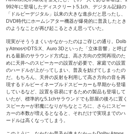
992年に登場したディスクリート5.1ch、デジタル記録の
「ドルビーデジタル」以来の大きな進歩だと思ったし、
DVD時代にホームシアター機器が爆発的に普及したとき
のようなことが再び起こるとさえ思っていた。
現実がそううまくいかなかったのはご存じの通り。Dolb
y AtmosやDTS:X、Auro 3Dといった「立体音響」と呼ば
れる最新のサラウンド方式は、高さ方向の空間再現のた
めに天井へのスピーカーの設置が必要で、家庭での設置
のハードルが上がってしまい、普及を妨げてしまったの
だ。もちろん、天井の反射を利用して高さ方向の音を再
現するドルビーイネーブルドスピーカーも早期から登場
しているなど、設置を容易にするための製品も登場して
いたが、標準的な5.1chサラウンドでも部屋の後ろに置く
スピーカーが邪魔になりがちなところに、さらにスピー
カーの本数が増えるとなると、それだけで実現までのハ
ードルは高くなってしまう。
このように、なかなか普及が進まなかったDolby Atmos