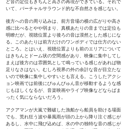
ど音の定位もきちんと高さの再現ができている。それで
いて、バーチャルサラウンド的な不自然さを感じない。
後方への音の周り込みは、前方音場の横の広がりや高さ
感に比べるとやや弱まり、真横あたりの音までは定位も
明瞭だが、視聴位置より後ろの音は漠然とした感じにな
る。このあたりは前方だけのワンボディでは仕方のない
ところ。とはいえ、視聴位置よりも前のエリアについて
はきちんとドーム状の空間感があり、映像に集中してし
まえば後方のは雰囲気として鳴っている感じがあれば物
足りなさはない。むしろ視界の外の余計な音が目立たな
いので映像に集中しやすいとも言える。こうしたアクシ
ョン映画では前後にびゅんびゅん音が移動するような感
じもほしくなるが、音楽映画やライブ映像などならばま
ったく気にならないだろう。
アクアマンが大嵐で難破した漁船から船員を助ける場面
でも、荒れ狂う波や暴風雨が頭の上から降り注ぐ感じが
あるし、水中に飛び込めば、水の中の独特な音の感じが