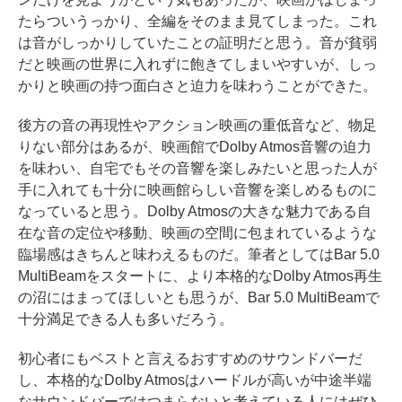
たらついうっかり、全編をそのまま見てしまった。これ
は音がしっかりしていたことの証明だと思う。音が貧弱
だと映画の世界に入れずに飽きてしまいやすいが、しっ
かりと映画の持つ面白さと迫力を味わうことができた。
後方の音の再現性やアクション映画の重低音など、物足
りない部分はあるが、映画館でDolby Atmos音響の迫力
を味わい、自宅でもその音響を楽しみたいと思った人が
手に入れても十分に映画館らしい音響を楽しめるものに
なっていると思う。Dolby Atmosの大きな魅力である自
在な音の定位や移動、映画の空間に包まれているような
臨場感はきちんと味わえるものだ。筆者としてはBar 5.0
MultiBeamをスタートに、より本格的なDolby Atmos再生
の沼にはまってほしいとも思うが、Bar 5.0 MultiBeamで
十分満足できる人も多いだろう。
初心者にもベストと言えるおすすめのサウンドバーだ
し、本格的なDolby Atmosはハードルが高いが中途半端
なサウンドバーではつまらないと考えている人にはぜひ