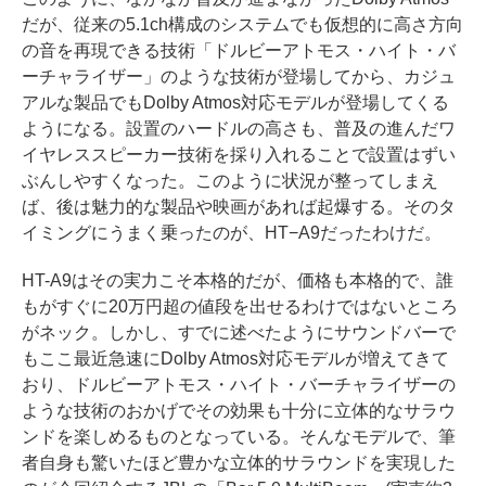
だが、従来の5.1ch構成のシステムでも仮想的に高さ方向
の音を再現できる技術「ドルビーアトモス・ハイト・バ
ーチャライザー」のような技術が登場してから、カジュ
アルな製品でもDolby Atmos対応モデルが登場してくる
ようになる。設置のハードルの高さも、普及の進んだワ
イヤレススピーカー技術を採り入れることで設置はずい
ぶんしやすくなった。このように状況が整ってしまえ
ば、後は魅力的な製品や映画があれば起爆する。そのタ
イミングにうまく乗ったのが、HT−A9だったわけだ。
HT-A9はその実力こそ本格的だが、価格も本格的で、誰
もがすぐに20万円超の値段を出せるわけではないところ
がネック。しかし、すでに述べたようにサウンドバーで
もここ最近急速にDolby Atmos対応モデルが増えてきて
おり、ドルビーアトモス・ハイト・バーチャライザーの
ような技術のおかげでその効果も十分に立体的なサラウ
ンドを楽しめるものとなっている。そんなモデルで、筆
者自身も驚いたほど豊かな立体的サラウンドを実現した