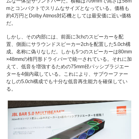
ムな一体型サウンドバーだ。横幅は709mmで高さは58m
mとコンパクトでスリムなサイズとなっている。価格も
約4万円とDolby Atmos対応機としては最安価に近い価格
だ。
しかし、その内部には、前面に3chのスピーカーを配
置、側面にサラウンドスピーカー2chを配置した5.0ch構
成。名称に偽りなしだ。しかも5つのスピーカーは80mm
×48mmの楕円形ドライバーで統一されている。それに加
えて、低音を増強するための75mm径パッシブラジエー
ターを4個内蔵している。これにより、サブウーファー
なしの5.0ch構成でも十分な低音再生能力を確保してい
る。