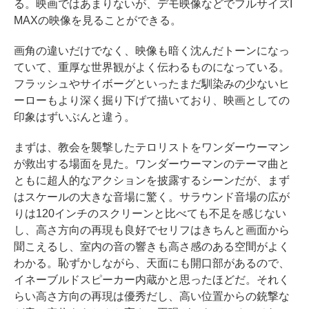
る。映画ではあまりないが、デモ映像などでフルサイズI
MAXの映像を見ることができる。
画角の違いだけでなく、映像も暗く沈んだトーンになっ
ていて、重厚な世界観がよく伝わるものになっている。
フラッシュやサイボーグといったまだ馴染みの少ないヒ
ーローもより深く掘り下げて描いており、映画としての
印象はずいぶんと違う。
まずは、教会を襲撃したテロリストをワンダーウーマン
が救出する場面を見た。ワンダーウーマンのテーマ曲と
ともに超人的なアクションを披露するシーンだが、まず
はスケールの大きな音場に驚く。サラウンド音場の広が
りは120インチのスクリーンと比べても不足を感じない
し、高さ方向の再現も良好でセリフはきちんと画面から
聞こえるし、室内の音の響きも高さ感のある空間がよく
わかる。恥ずかしながら、天面にも開口部があるので、
イネーブルドスピーカー内蔵かと思ったほどだ。それく
らい高さ方向の再現は優秀だし、高い位置からの銃撃な