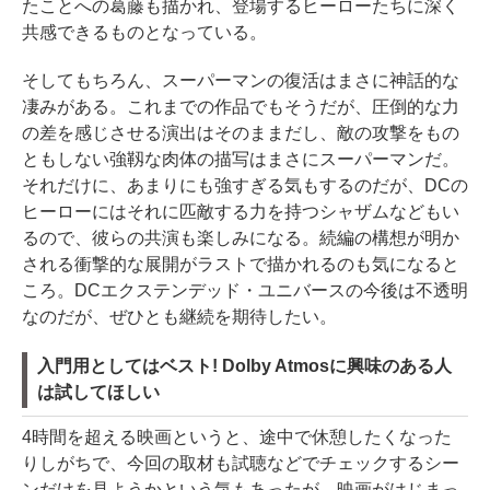
たことへの葛藤も描かれ、登場するヒーローたちに深く
共感できるものとなっている。
そしてもちろん、スーパーマンの復活はまさに神話的な
凄みがある。これまでの作品でもそうだが、圧倒的な力
の差を感じさせる演出はそのままだし、敵の攻撃をもの
ともしない強靱な肉体の描写はまさにスーパーマンだ。
それだけに、あまりにも強すぎる気もするのだが、DCの
ヒーローにはそれに匹敵する力を持つシャザムなどもい
るので、彼らの共演も楽しみになる。続編の構想が明か
される衝撃的な展開がラストで描かれるのも気になると
ころ。DCエクステンデッド・ユニバースの今後は不透明
なのだが、ぜひとも継続を期待したい。
入門用としてはベスト! Dolby Atmosに興味のある人
は試してほしい
4時間を超える映画というと、途中で休憩したくなった
りしがちで、今回の取材も試聴などでチェックするシー
ンだけを見ようかという気もあったが、映画がはじまっ