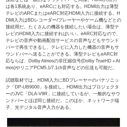
は各1系統あり、eARCにも対応する。HDMI出力は薄型
テレビのARCまたはeARC対応HDMI入力に接続する。H
DMI入力はBDレコーダー/プレーヤーやゲーム機などとの
接続用だ。たくさんの機器を接続したい場合は、薄型テ
レビのHDMI入力に接続すればいい。eARC対応なので、
テレビの音声や動画配信サービスの音声などもサウンド
バーで再生できるし、テレビに入力した機器の音声もサ
ウンドバーへ送ることができる。薄型テレビもeARC対
応ならば、Dolby Atmosの非圧縮信号(Dolby TrueHD＋At
mos)やリニアPCM5.1/7.1ch音声などの伝送も可能だ。
試聴取材では、HDMI入力にBDプレーヤーのパナソニッ
ク「DP-UB9000」を接続し、HDMI出力はプロジェクタ
ーのJVC「DLA-V9R」に接続しているが、一般的なサウ
ンドバーとほぼ同じ接続だ。このほか、ネットワーク端
子、光デジタル音声入力がある。