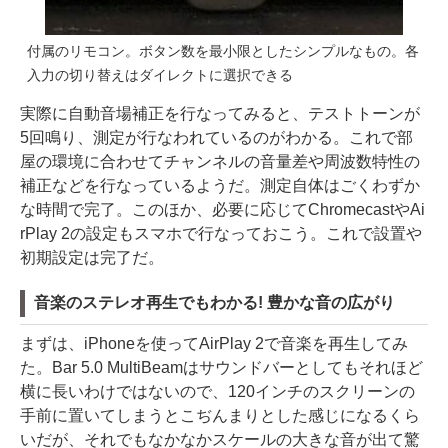
付属のリモコン。ボタン数を最小限としたシンプルなもの。各
入力の切り替えはダイレクトに選択できる
実際に自動音場補正を行なってみると、テストトーンが
5回鳴り、測定が行なわれているのがわかる。これで部
屋の環境に合わせてチャンネルの音量差や周波数特性の
補正などを行なっているようだ。測定自体はごくわずか
な時間で完了。このほか、必要に応じてChromecastやAi
rPlay 2の設定もスマホで行なっておこう。これで設置や
初期設定は完了だ。
音楽のステレオ再生でもわかる! 豊かな音の広がり
まずは、iPhoneを使ってAirPlay 2で音楽を再生してみ
た。Bar 5.0 MultiBeamはサウンドバーとしてもそれほど
横に長いわけではないので、120インチのスクリーンの
手前に置いてしまうとこぢんまりとした感じになるくら
いだが、それでもなかなかスケールの大きな音が出て驚