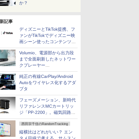
か？
新記事
ディズニーとTikTok提携、フ
ァンがTikTokでディズニー映
画シーン使ったコンテンツ制
作、Disney+にも配信
Volumio、電源部から出力段
まで全面刷新したネットワー
クプレーヤー
「Primo（2026）」
純正の有線CarPlay/Android
Autoをワイヤレス化するアダ
プタ
フェーズメーション、新時代
リファレンスMCカートリッ
ジ「PP-2200」。磁気回路や
ハウジングを根本から見直し
西田宗千佳のRandomTracking
縦横比はどれがいい？ エン
タメ目線で考える、サムスン