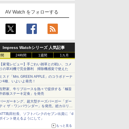
AV Watch をフォローする
Impress Watchシリーズ 人気記事
時間
24時間
1週間
1カ月
【家電レビュー】手ごわい雑草との戦い、コメ
リの草刈機で完全勝利 掃除機感覚で使えた
ミスド「Mrs. GREEN APPLE」のコラボドーナ
ツ4種、いよいよ発売！
吉野家、牛リブロースを熱々で提供する「極旨
牛鉄板ステーキ定食」を発売
バーガーキング、超大型チーズバーガー「ダー
ティ ザ・ワンパウンダー」を発売。総カロリー
約1656kcal、総重量約527g！
NTT島田社長、ソフトバンクのセブン出資に「d
ポイント使えるようにして」
もっと見る