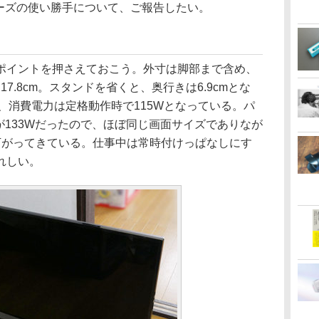
シリーズの使い勝手について、ご報告したい。
イントを押さえておこう。外寸は脚部まで含め、
行き17.8cm。スタンドを省くと、奥行きは6.9cmとな
g、消費電力は定格動作時で115Wとなっている。パ
0」が133Wだったので、ほぼ同じ画面サイズでありなが
下がってきている。仕事中は常時付けっぱなしにす
れしい。