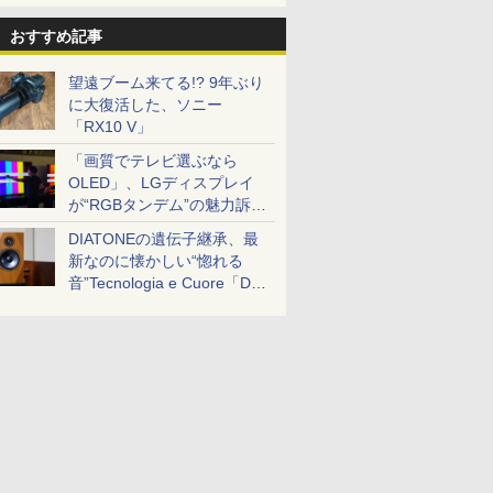
おすすめ記事
望遠ブーム来てる!? 9年ぶり
に大復活した、ソニー
「RX10 V」
「画質でテレビ選ぶなら
OLED」、LGディスプレイ
が“RGBタンデム”の魅力訴
求。液晶とのガチ比較も
DIATONEの遺伝子継承、最
新なのに懐かしい“惚れる
音”Tecnologia e Cuore「DS-
TC52B」を聴く