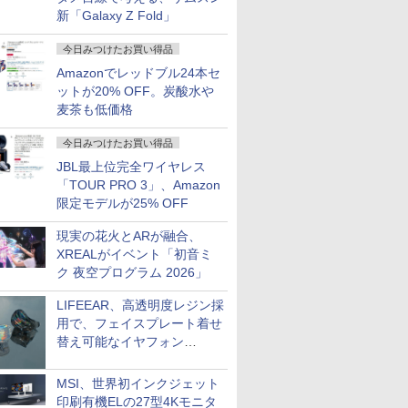
新「Galaxy Z Fold」
今日みつけたお買い得品
Amazonでレッドブル24本セ
ットが20% OFF。炭酸水や
麦茶も低価格
今日みつけたお買い得品
JBL最上位完全ワイヤレス
「TOUR PRO 3」、Amazon
限定モデルが25% OFF
現実の花火とARが融合、
XREALがイベント「初音ミ
ク 夜空プログラム 2026」
LIFEEAR、高透明度レジン採
用で、フェイスプレート着せ
替え可能なイヤフォン
「Nova Shell」
MSI、世界初インクジェット
印刷有機ELの27型4Kモニタ