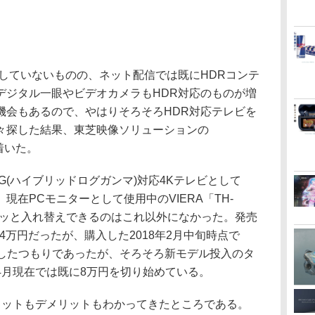
していないものの、ネット配信では既にHDRコンテ
デジタル一眼やビデオカメラもHDR対応のものが増
機会もあるので、やはりそろそろHDR対応テレビを
々探した結果、東芝映像ソリューションの
り着いた。
HLG(ハイブリッドログガンマ)対応4Kテレビとして
在PCモニターとして使用中のVIERA「TH-
、スポッと入れ替えできるのはこれ以外になかった。発売
14万円だったが、購入した2018年2月中旬時点で
購入したつもりであったが、そろそろ新モデル投入のタ
4月現在では既に8万円を切り始めている。
ットもデメリットもわかってきたところである。