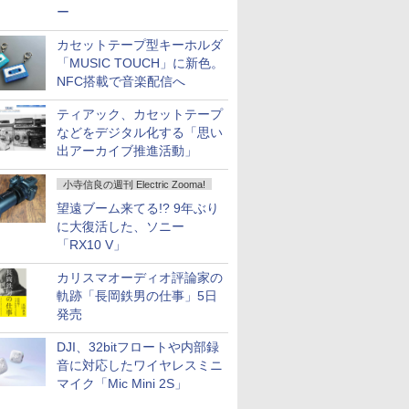
ー
カセットテープ型キーホルダ
「MUSIC TOUCH」に新色。
NFC搭載で音楽配信へ
ティアック、カセットテープ
などをデジタル化する「思い
出アーカイブ推進活動」
小寺信良の週刊 Electric Zooma!
望遠ブーム来てる!? 9年ぶり
に大復活した、ソニー
「RX10 V」
カリスマオーディオ評論家の
軌跡「長岡鉄男の仕事」5日
発売
DJI、32bitフロートや内部録
音に対応したワイヤレスミニ
マイク「Mic Mini 2S」