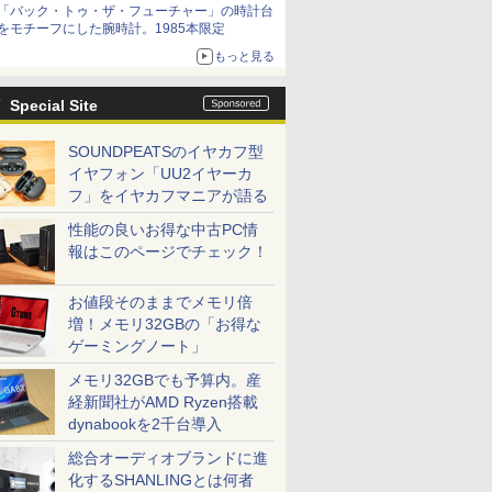
「バック・トゥ・ザ・フューチャー」の時計台
をモチーフにした腕時計。1985本限定
もっと見る
Special Site
SOUNDPEATSのイヤカフ型
イヤフォン「UU2イヤーカ
フ」をイヤカフマニアが語る
性能の良いお得な中古PC情
報はこのページでチェック！
お値段そのままでメモリ倍
増！メモリ32GBの「お得な
ゲーミングノート」
メモリ32GBでも予算内。産
経新聞社がAMD Ryzen搭載
dynabookを2千台導入
総合オーディオブランドに進
化するSHANLINGとは何者