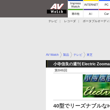
テレビ
レコーダ
ポータブルオーディ
スマートスピーカー
デジカメ
プロジ
AV Watch
製品
テレビ
東芝
小寺信良の週刊 Electric Zooma
第846回
40型でリーズナブルなH