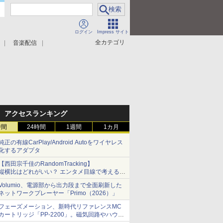
ログイン
Impress サイト
全カテゴリ
音楽配信
アクセスランキング
時間
24時間
1週間
1カ月
純正の有線CarPlay/Android Autoをワイヤレス
化するアダプタ
【西田宗千佳のRandomTracking】
縦横比はどれがいい？ エンタメ目線で考える、
サムスン新「Galaxy Z Fold」
Volumio、電源部から出力段まで全面刷新した
ネットワークプレーヤー「Primo（2026）」
フェーズメーション、新時代リファレンスMC
カートリッジ「PP-2200」。磁気回路やハウジ
ングを根本から見直し