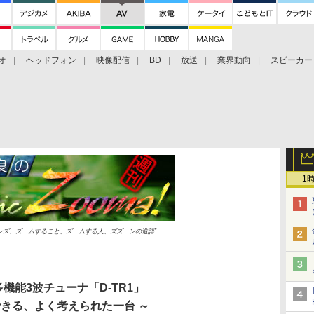
オ
ヘッドフォン
映像配信
BD
放送
業界動向
スピーカー
ェクタ
PS4
BDプレーヤー
映像配信
BD
1
ムレンズ、ズームすること、ズームする人、ズズーンの造語”
多機能3波チューナ「D-TR1」
できる、よく考えられた一台 ～