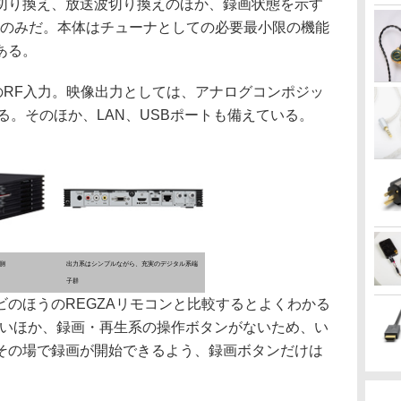
り換え、放送波切り換えのほか、録画状態を示す
るのみだ。本体はチューナとしての必要最小限の機能
ある。
度のRF入力。映像出力としては、アナログコンポジッ
ある。そのほか、LAN、USBポートも備えている。
側
出力系はシンプルながら、充実のデジタル系端
子群
のほうのREGZAリモコンと比較するとよくわかる
ないほか、録画・再生系の操作ボタンがないため、い
その場で録画が開始できるよう、録画ボタンだけは