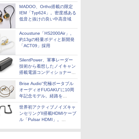
MADOO、Ortho搭載の限定
IEM「Typ624」。密度感ある
低音と抜けの良い中高音域
Acoustune「HS2000Air」。
約13gの軽量ボディと新開発
「ACT09」採用
SilentPower、軍事レーダー
技術から着想したノイキャン
搭載電源コンディショナー
「AC iPurifier2」
Brise Audio“究極ポータブル
オーディオFUGAKU”に10周
年記念モデル。経路を
NISHIKIで統一。400万円
世界初アクティブノイズキャ
ンセリングII搭載HDMIケーブ
ル「Pulsar HDMI」。
SilentPowerから