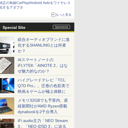
純正の有線CarPlay/Android Autoをワイヤレス
化するアダプタ
もっと見る
Special Site
総合オーディオブランドに進
化するSHANLINGとは何者
か？
AIスマートノートの
iFLYTEK「AINOTE 2」はな
ぜ魅力的なのか？
ハイグレードテレビ「TCL
Q7D Pro」。圧巻の色彩美で
映画＆ゲームが極上体験に
メモリ32GBでも予算内。産
経新聞社がAMD Ryzen搭載
dynabookを2千台導入
iFi audio主力「NEO Stream
3」「NEO iDSD 3」に迫る