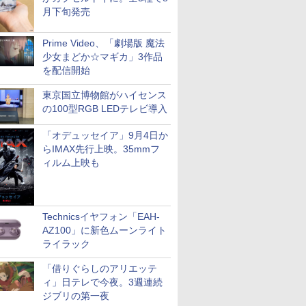
月下旬発売
Prime Video、「劇場版 魔法
少女まどか☆マギカ」3作品
を配信開始
東京国立博物館がハイセンス
の100型RGB LEDテレビ導入
「オデュッセイア」9月4日か
らIMAX先行上映。35mmフ
ィルム上映も
Technicsイヤフォン「EAH-
AZ100」に新色ムーンライト
ライラック
「借りぐらしのアリエッテ
ィ」日テレで今夜。3週連続
ジブリの第一夜