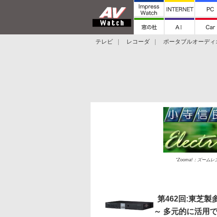
テレビ
レコーダ
ポータブルオーディ
スマートスピーカー
デジカメ
プロジ
“Zooma!：ズー
第462回:東芝製
～ 多元的に活用