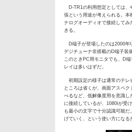
D-TR1の利用想定としては
張という用途が考えられる。本機
ナログオーディオで接続してみた
きる。
D端子が登場したのは2000年
デジチューナ非搭載のD端子装
このときPC用モニタでも、D
レイは多いはずだ。
初期設定の様子は通常のテレビ
ところは省くが、画面アスペクト
べるなど、低解像度用を意識した
に接続しているが、1080iが
も最小の文字で十分認識可能だ
げていく、という使い方になる