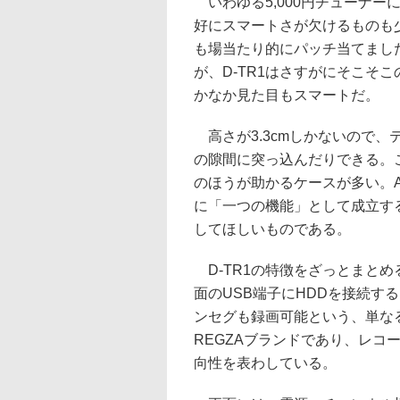
いわゆる5,000円チューナー
好にスマートさが欠けるものも
も場当たり的にパッチ当てまし
が、D-TR1はさすがにそこそ
かなか見た目もスマートだ。
高さが3.3cmしかないので
の隙間に突っ込んだりできる。
のほうが助かるケースが多い。A
に「一つの機能」として成立す
してほしいものである。
D-TR1の特徴をざっとまとめ
面のUSB端子にHDDを接続す
ンセグも録画可能という、単な
REGZAブランドであり、レコ
向性を表わしている。