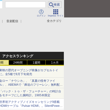
ログイン
Impress サイト
全カテゴリ
音楽配信
アクセスランキング
時間
24時間
1週間
1カ月
東映の歴代オープニング映像がカプセルトイ
に。全5種で8月下旬発売
金ロー「ナウシカ」、「真夏の怪奇ファイ
ル」、ABEMAで「葬送のフリーレン」無料配信
など。夏の特番・配信情報
「バック・トゥ・ザ・フューチャー」の時計台
をモチーフにした腕時計。1985本限定
世界初アクティブノイズキャンセリングII搭載
HDMIケーブル「Pulsar HDMI」。SilentPower
から