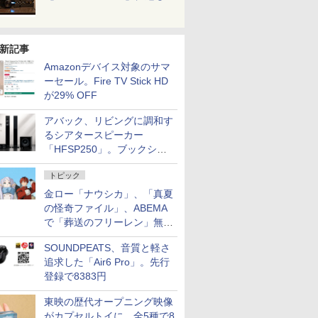
新記事
Amazonデバイス対象のサマ
ーセール。Fire TV Stick HD
が29% OFF
アバック、リビングに調和す
るシアタースピーカー
「HFSP250」。ブックシェ
ルフはペア3万円以下
トピック
金ロー「ナウシカ」、「真夏
の怪奇ファイル」、ABEMA
で「葬送のフリーレン」無料
配信など。夏の特番・配信情
SOUNDPEATS、音質と軽さ
報
追求した「Air6 Pro」。先行
登録で8383円
東映の歴代オープニング映像
がカプセルトイに。全5種で8