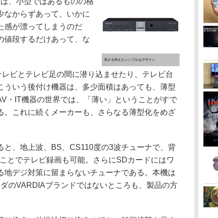
には、小型ではあるものの格
少なからずあって、いかに
た感が漂ってしまうのだ
この値段するだけあって、な
高さを抑えたシンプルなデザイン
、テレビとテレビ足の間に潜り込ませたり、テレビ台
こういう後付け機器は、多少面積はあっても、薄型
V・IT機器の世界では、「薄い」ということがすで
る。これに続くメーカーも、さらなる薄型化をめざ
ると、地上波、BS、CS110度の3波チューナで、背
ることでテレビ録画も可能。さらにSDカードにはワ
る地デジ対策に留まらないチューナである。本機は
ーダのVARDIAブランドではないところも、製品の方