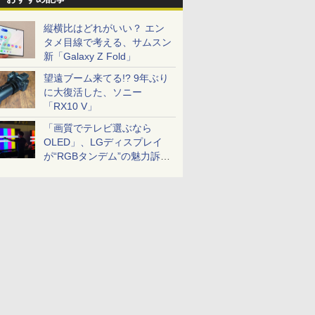
縦横比はどれがいい？ エン
タメ目線で考える、サムスン
新「Galaxy Z Fold」
望遠ブーム来てる!? 9年ぶり
に大復活した、ソニー
「RX10 V」
「画質でテレビ選ぶなら
OLED」、LGディスプレイ
が“RGBタンデム”の魅力訴
求。液晶とのガチ比較も