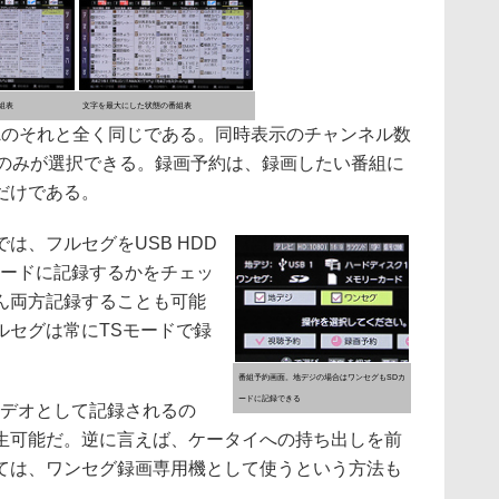
組表
文字を最大にした状態の番組表
Aのそれと全く同じである。同時表示のチャンネル数
ルのみが選択できる。録画予約は、録画したい番組に
だけである。
、フルセグをUSB HDD
カードに記録するかをチェッ
ん両方記録することも可能
ルセグは常にTSモードで録
番組予約画面。地デジの場合はワンセグもSDカ
ードに記録できる
デオとして記録されるの
生可能だ。逆に言えば、ケータイへの持ち出しを前
ては、ワンセグ録画専用機として使うという方法も