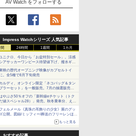
AV Watch をフォローする
Impress Watchシリーズ 人気記事
時間
24時間
1週間
1カ月
ユニクロ、今日から「お盆特別セール」。涼感
シアサッカーワンピース待望値下げ、撥水ギア
ショーツは1990円に
東映の歴代オープニング映像がカプセルトイ
に。全5種で8月下旬発売
カルディ、オンライン限定「ネコバッグ＆タン
ブラーセット」を一般販売。7月の抽選販売の
当選無効分
はやぶさ50％オフの「新幹線eチケット（トク
だ値スペシャル28）」発売。秋冬乗車分、えき
ねっと限定
フェルメール《真珠の耳飾りの少女》展のグッ
ズ公開。図録/ミッフィー/葬送のフリーレンほ
か、注目ブランドコラボが実現
もっと見る
おすすめ記事