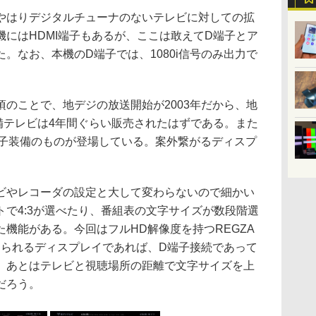
、やはりデジタルチューナのないテレビに対しての拡
にはHDMI端子もあるが、ここは敢えてD端子とア
。なお、本機のD端子では、1080i信号のみ出力で
頃のことで、地デジの放送開始が2003年だから、地
備テレビは4年間ぐらい販売されたはずである。また
端子装備のものが登場している。案外繋がるディスプ
やレコーダの設定と大して変わらないので細かい
で4:3が選べたり、番組表の文字サイズが数段階選
機能がある。今回はフルHD解像度を持つREGZA
受けられるディスプレイであれば、D端子接続であって
。あとはテレビと視聴場所の距離で文字サイズを上
だろう。