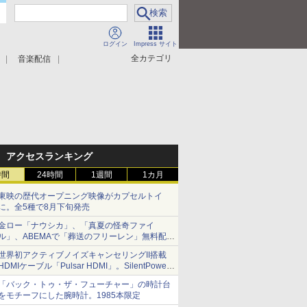
ログイン
Impress サイト
全カテゴリ
音楽配信
アクセスランキング
時間
24時間
1週間
1カ月
東映の歴代オープニング映像がカプセルトイ
に。全5種で8月下旬発売
金ロー「ナウシカ」、「真夏の怪奇ファイ
ル」、ABEMAで「葬送のフリーレン」無料配信
など。夏の特番・配信情報
世界初アクティブノイズキャンセリングII搭載
HDMIケーブル「Pulsar HDMI」。SilentPower
から
「バック・トゥ・ザ・フューチャー」の時計台
をモチーフにした腕時計。1985本限定