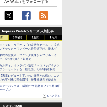
AV Watch をフォローする
Impress Watchシリーズ 人気記事
時間
24時間
1週間
1カ月
ユニクロ、今日から「お盆特別セール」。涼感
シアサッカーワンピース待望値下げ、撥水ギア
ショーツは1990円に
東映の歴代オープニング映像がカプセルトイ
に。全5種で8月下旬発売
カルディ、オンライン限定「ネコバッグ＆タン
ブラーセット」を一般販売。7月の抽選販売の
当選無効分
【家電レビュー】手ごわい雑草との戦い、コメ
リの草刈機で完全勝利 掃除機感覚で使えた
スターバックス、横浜に“文化財カフェ”8月10日
オープン
もっと見る
おすすめ記事