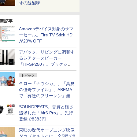
オの醍醐味
新記事
Amazonデバイス対象のサマ
ーセール。Fire TV Stick HD
が29% OFF
アバック、リビングに調和す
るシアタースピーカー
「HFSP250」。ブックシェ
ルフはペア3万円以下
トピック
金ロー「ナウシカ」、「真夏
の怪奇ファイル」、ABEMA
で「葬送のフリーレン」無料
配信など。夏の特番・配信情
SOUNDPEATS、音質と軽さ
報
追求した「Air6 Pro」。先行
登録で8383円
東映の歴代オープニング映像
がカプセルトイに。全5種で8