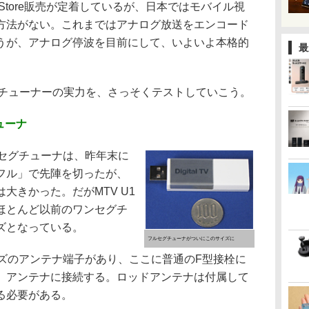
 Store販売が定着しているが、日本ではモバイル視
方法がない。これまではアナログ放送をエンコード
うが、アナログ停波を目前にして、いよいよ本格的
最
グチューナーの実力を、さっそくテストしていこう。
ューナ
セグチューナは、昨年末に
フル」で先陣を切ったが、
大きかった。だがMTV U1
ほとんど以前のワンセグチ
ズとなっている。
フルセグチューナがついにこのサイズに
ズのアンテナ端子があり、ここに普通のF型接栓に
、アンテナに接続する。ロッドアンテナは付属して
る必要がある。