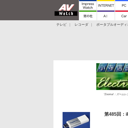
テレビ
レコーダ
ポータブルオーディ
スマートスピーカー
デジカメ
プロジ
“Zooma!：ズー
第485回：