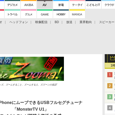
オ
ヘッドフォン
映像配信
BD
放送
業界動向
スピーカー
ェクタ
PS4
BDプレーヤー
映像配信
BD
1
ムレンズ、ズームすること、ズームする人、ズズーンの造語”
iPhoneにムーブできるUSBフルセグチューナ
「MonsterTV U1」