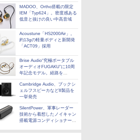
MADOO、Ortho搭載の限定
IEM「Typ624」。密度感ある
低音と抜けの良い中高音域
Acoustune「HS2000Air」。
約13gの軽量ボディと新開発
「ACT09」採用
Brise Audio“究極ポータブル
オーディオFUGAKU”に10周
年記念モデル。経路を
NISHIKIで統一。400万円
Cambridge Audio、ブックシ
ェルフスピーカなど8製品を
一挙発売
SilentPower、軍事レーダー
技術から着想したノイキャン
搭載電源コンディショナー
「AC iPurifier2」