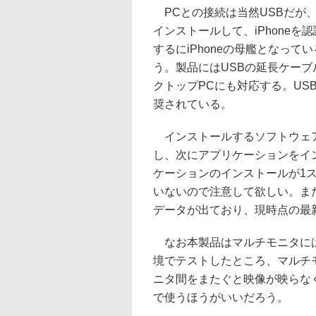
PCとの接続は当然USBだが、i
インストールして、iPhone
するにiPhoneの母艦となっ
う。製品にはUSBの延長ケー
クトップPCにも対応する。US
奨されている。
インストールするソフトウェア
し、次にアプリケーションをイ
ケーションのインストールが1
いないので注意して欲しい。ま
データが出ており、現時点の最新は、V
なお本製品はマルチモニタには
境でテストしたところ、マルチ
ニタ間をまたぐと映像が映らな
で使うほうがいいだろう。