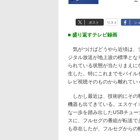
～
ポスト
リスト
シ
■ 盛り返すテレビ録画
気がつけばどうやら近頃は、テ
ジタル放送が地上波の標準とな
られている状態が当たりまえに
生した。特にこれまでモバイル
レビ視聴そのものから離れてい
しかし最近は、技術的にその制
機器も出てきている。エスケイネットの
な一歩を踏み出したUSBチューナ
スに、フルセグの番組が転送で
も存在したが、フルセグからの