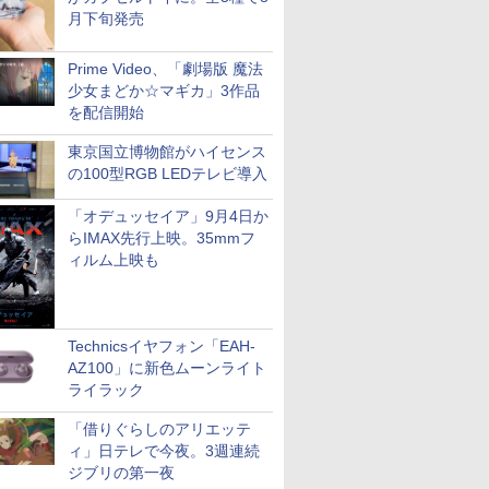
月下旬発売
Prime Video、「劇場版 魔法
少女まどか☆マギカ」3作品
を配信開始
東京国立博物館がハイセンス
の100型RGB LEDテレビ導入
「オデュッセイア」9月4日か
らIMAX先行上映。35mmフ
ィルム上映も
Technicsイヤフォン「EAH-
AZ100」に新色ムーンライト
ライラック
「借りぐらしのアリエッテ
ィ」日テレで今夜。3週連続
ジブリの第一夜