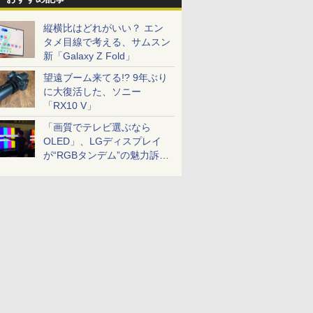
縦横比はどれがいい？ エン
タメ目線で考える、サムスン
新「Galaxy Z Fold」
望遠ブーム来てる!? 9年ぶり
に大復活した、ソニー
「RX10 V」
「画質でテレビ選ぶなら
OLED」、LGディスプレイ
が“RGBタンデム”の魅力訴
求。液晶とのガチ比較も