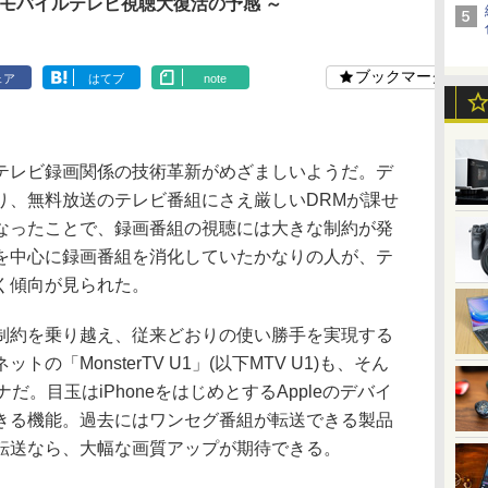
 モバイルテレビ視聴大復活の予感 ～
ブックマーク
ェア
はてブ
note
レビ録画関係の技術革新がめざましいようだ。デ
り、無料放送のテレビ番組にさえ厳しいDRMが課せ
なったことで、録画番組の視聴には大きな制約が発
を中心に録画番組を消化していたかなりの人が、テ
く傾向が見られた。
約を乗り越え、従来どおりの使い勝手を実現する
「MonsterTV U1」(以下MTV U1)も、そん
だ。目玉はiPhoneをはじめとするAppleのデバイ
きる機能。過去にはワンセグ番組が転送できる製品
転送なら、大幅な画質アップが期待できる。