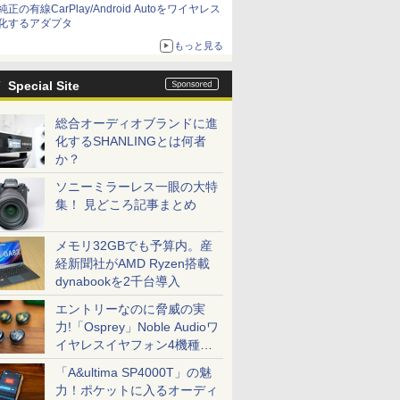
純正の有線CarPlay/Android Autoをワイヤレス
化するアダプタ
もっと見る
Special Site
総合オーディオブランドに進
化するSHANLINGとは何者
か？
ソニーミラーレス一眼の大特
集！ 見どころ記事まとめ
メモリ32GBでも予算内。産
経新聞社がAMD Ryzen搭載
dynabookを2千台導入
エントリーなのに脅威の実
力!「Osprey」Noble Audioワ
イヤレスイヤフォン4機種を
一気に聴く
「A&ultima SP4000T」の魅
力！ポケットに入るオーディ