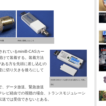
が付属
本体に装着したところ
ているminiB-CASカー
開けて装着する。装着方法
がある方を先頭に差し込むの
逆に切り欠きを後ろにして
miniB-CASカードは切り欠きを後ろにして差し
込む
で、データ放送、緊急放送
テレビ経由での視聴の場合、トランスモジュレーシ
伝送では受信できないとある。