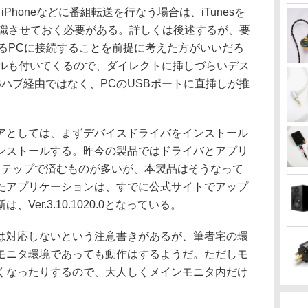
Phoneなどに番組転送を行なう場合は、iTunesを
を認識させておく必要がある。詳しくは後述するが、要
ているPCに接続することを前提に考えた方がいいだろ
ブルも付いてくるので、ダイレクトに挿しづらいデス
Bハブ経由ではなく、PCのUSBポートに直挿しが推
としては、まずデバイスドライバをインストール
ンストールする。昨今の製品ではドライバとアプリ
ステップで済むものが多いが、本製品はそうなって
たアプリケーションは、すでに公式サイトでアップ
er.3.10.1020.0となっている。
対応しないという注意書きがあるが、筆者宅の環
モニタ環境であっても動作はするようだ。ただしモ
くなったりするので、大人しくメインモニタ内だけ