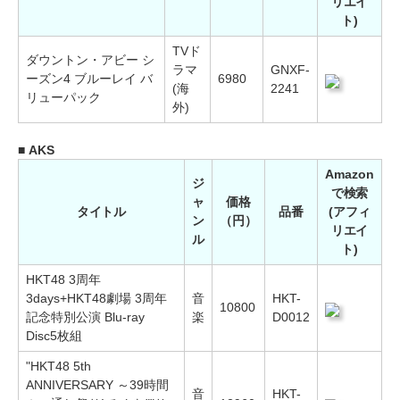
リエイ
ト)
TVド
ダウントン・アビー シ
ラマ
GNXF-
ーズン4 ブルーレイ バ
6980
(海
2241
リューパック
外)
■ AKS
Amazon
ジ
で検索
ャ
価格
タイトル
品番
(アフィ
ン
（円）
リエイ
ル
ト)
HKT48 3周年
3days+HKT48劇場 3周年
音
HKT-
10800
記念特別公演 Blu-ray
楽
D0012
Disc5枚組
"HKT48 5th
ANNIVERSARY ～39時間
音
HKT-