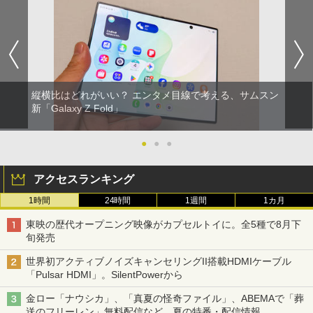
縦横比はどれがいい？ エンタメ目線で考える、サムスン
新「Galaxy Z Fold」
●
●
●
アクセスランキング
1時間
24時間
1週間
1カ月
東映の歴代オープニング映像がカプセルトイに。全5種で8月下
旬発売
世界初アクティブノイズキャンセリングII搭載HDMIケーブル
「Pulsar HDMI」。SilentPowerから
金ロー「ナウシカ」、「真夏の怪奇ファイル」、ABEMAで「葬
送のフリーレン」無料配信など。夏の特番・配信情報