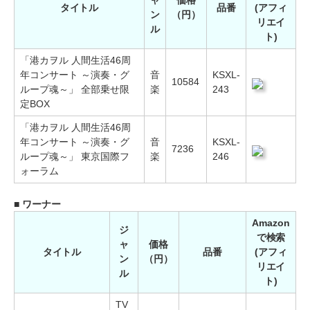
ャ
価格
タイトル
品番
(アフィ
ン
（円）
リエイ
ル
ト)
「港カヲル 人間生活46周
年コンサート ～演奏・グ
音
KSXL-
10584
ループ魂～」 全部乗せ限
楽
243
定BOX
「港カヲル 人間生活46周
年コンサート ～演奏・グ
音
KSXL-
7236
ループ魂～」 東京国際フ
楽
246
ォーラム
■ ワーナー
Amazon
ジ
で検索
ャ
価格
タイトル
品番
(アフィ
ン
（円）
リエイ
ル
ト)
TV