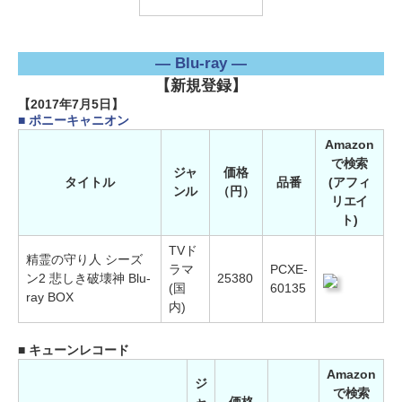
― Blu-ray ―
【新規登録】
【2017年7月5日】
■ ポニーキャニオン
Amazon
で検索
ジャ
価格
タイトル
品番
(アフィ
ンル
（円）
リエイ
ト)
TVド
精霊の守り人 シーズ
ラマ
PCXE-
ン2 悲しき破壊神 Blu-
25380
(国
60135
ray BOX
内)
■ キューンレコード
Amazon
ジ
で検索