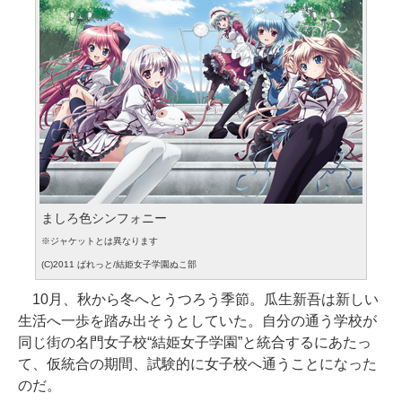
ましろ色シンフォニー
※ジャケットとは異なります
(C)2011 ぱれっと/結姫女子学園ぬこ部
10月、秋から冬へとうつろう季節。瓜生新吾は新しい
生活へ一歩を踏み出そうとしていた。自分の通う学校が
同じ街の名門女子校“結姫女子学園”と統合するにあたっ
て、仮統合の期間、試験的に女子校へ通うことになった
のだ。