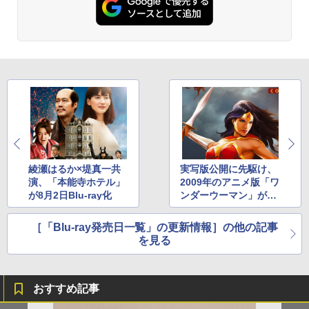
綾瀬はるか×堤真一共
実写版公開に先駆け、
演、「本能寺ホテル」
2009年のアニメ版「ワ
が8月2日Blu-ray化
ンダーウーマン」がBl
u-ray化
［「Blu-ray発売日一覧」の更新情報］の他の記事
を見る
おすすめ記事