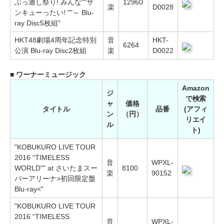
ぶっ通し祭り! みんな""サ
12960
楽
D0028
ンキューったい! ""～ Blu-
ray Disc5枚組"
HKT48劇場4周年記念特別
音
HKT-
6264
公演 Blu-ray Disc2枚組
楽
D0022
■ ワーナーミュージック
Amazon
ジ
で検索
ャ
価格
タイトル
品番
(アフィ
ン
（円）
リエイ
ル
ト)
"KOBUKURO LIVE TOUR
2016 “TIMELESS
音
WPXL-
WORLD"" at さいたまスー
8100
楽
90152
パーアリーナ>初回限定盤
Blu-ray<"
"KOBUKURO LIVE TOUR
2016 “TIMELESS
音
WPXL-