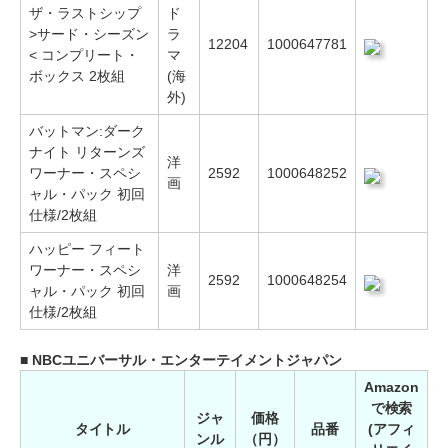
ザ・ラストシップ
ド
>サード・シーズン
ラ
12204
1000647781
< コンプリート・
マ
ボックス 2枚組
(海
外)
バットマン:ダーク
ナイト リターンズ
洋
ワーナー・スペシ
2592
1000648252
画
ャル・パック 初回
仕様/2枚組
ハッピー フィート
ワーナー・スペシ
洋
2592
1000648254
ャル・パック 初回
画
仕様/2枚組
■ NBCユニバーサル・エンターテイメントジャパン
Amazon
で検索
ジャ
価格
タイトル
品番
(アフィ
ンル
（円）