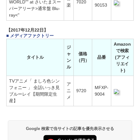
WORLD"" at さいたまスー
7020
楽
90153
パーアリーナ>通常盤 Blu-
ray<"
【2017年12月22日】
■ メディアファクトリー
Amazon
ジ
で検索
ャ
価格
タイトル
品番
(アフィ
ン
（円）
リエイ
ル
ト)
TVアニメ「 ましろ色シン
ア
フォニー 」 全話いっき見
MFXP-
ニ
9720
ブルーレイ【期間限定生
9004
メ
産】
Google 検索で当サイトの記事を優先表示させる