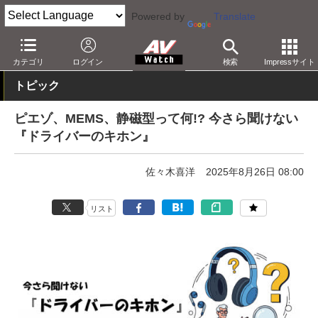
Powered by
Translate
AV Watch
製品
ヘッドフォン
その他
カテゴリ
ログイン
検索
Impressサイト
トピック
ピエゾ、MEMS、静磁型って何!? 今さら聞けない
『ドライバーのキホン』
佐々木喜洋
2025年8月26日 08:00
リスト