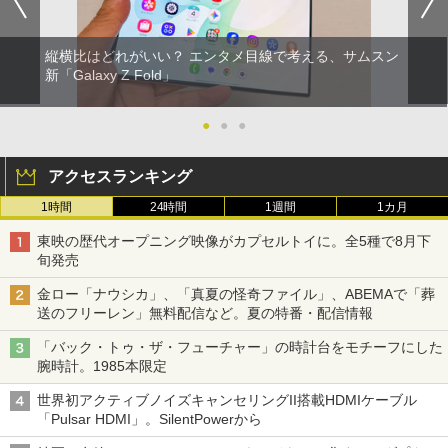
縦横比はどれがいい？ エンタメ目線で考える、サムスン
新「Galaxy Z Fold」
●
●
●
アクセスランキング
1時間
24時間
1週間
1カ月
東映の歴代オープニング映像がカプセルトイに。全5種で8月下
旬発売
金ロー「ナウシカ」、「真夏の怪奇ファイル」、ABEMAで「葬
送のフリーレン」無料配信など。夏の特番・配信情報
「バック・トゥ・ザ・フューチャー」の時計台をモチーフにした
腕時計。1985本限定
世界初アクティブノイズキャンセリングII搭載HDMIケーブル
「Pulsar HDMI」。SilentPowerから