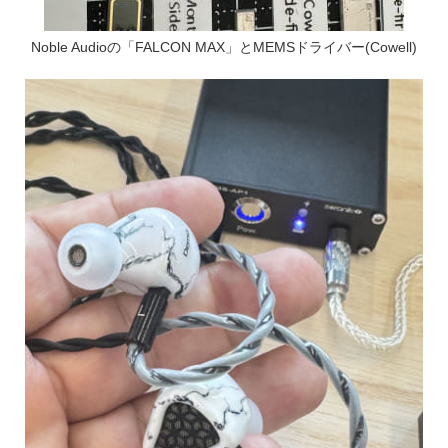
Noble Audioの「FALCON MAX」とMEMSドライバー(Cowell)