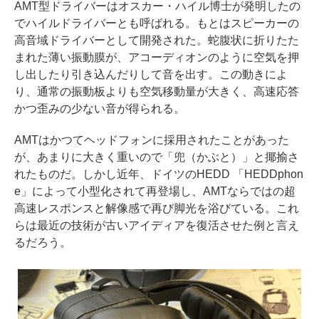
AMT型ドライバーはオスカー・ハイル博士が発明したの
でハイルドライバーとも呼ばれる。もとはスピーカーの
高音域ドライバーとして開発された。蛇腹状に折りたた
まれた薄い振動膜が、アコーディオンのように空気を押
し出したり引き込んだりして音を出す。この動きによ
り、通常の振動板よりも空気移動量が大きく、高速応答
かつ歪みの少ない音が得られる。
AMTはかつてヘッドフォンに採用されたことがあった
が、あまりに大きく重いので「兜（かぶと）」と揶揄さ
れたものだ。しかし近年、ドイツのHEDD 「HEDDphon
e」によって小型化されて再登場し、AMTならではの超
高速レスポンスと解像感で再び脚光を浴びている。これ
らは最近の技術が古いアイディアを復活させた例と言え
るだろう。