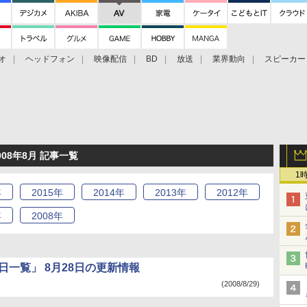
オ
ヘッドフォン
映像配信
BD
放送
業界動向
スピーカー
ェクタ
PS4
BDプレーヤー
映像配信
BD
008年8月 記事一覧
1
年
2015
年
2014
年
2013
年
2012
年
年
2008
年
日一覧」 8月28日の更新情報
(2008/8/29)