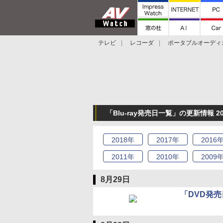
テレビ
レコーダ
ポータブルオーディ
スマートスピーカー
デジカメ
プロジ
「Blu-ray発売日一覧」の更新情報 2
2018
年
2017
年
2016
2011
年
2010
年
2009
8月29日
「DVD発売