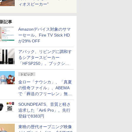
ィオスピーカー”
新記事
Amazonデバイス対象のサマ
ーセール。Fire TV Stick HD
が29% OFF
アバック、リビングに調和す
るシアタースピーカー
「HFSP250」。ブックシェ
ルフはペア3万円以下
トピック
金ロー「ナウシカ」、「真夏
の怪奇ファイル」、ABEMA
で「葬送のフリーレン」無料
配信など。夏の特番・配信情
SOUNDPEATS、音質と軽さ
報
追求した「Air6 Pro」。先行
登録で8383円
東映の歴代オープニング映像