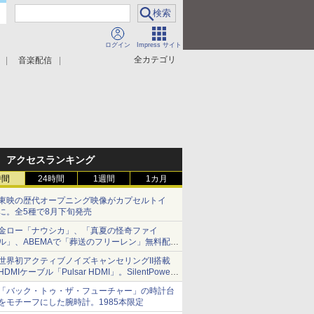
ログイン
Impress サイト
全カテゴリ
音楽配信
アクセスランキング
時間
24時間
1週間
1カ月
東映の歴代オープニング映像がカプセルトイ
に。全5種で8月下旬発売
金ロー「ナウシカ」、「真夏の怪奇ファイ
ル」、ABEMAで「葬送のフリーレン」無料配信
など。夏の特番・配信情報
世界初アクティブノイズキャンセリングII搭載
HDMIケーブル「Pulsar HDMI」。SilentPower
から
「バック・トゥ・ザ・フューチャー」の時計台
をモチーフにした腕時計。1985本限定