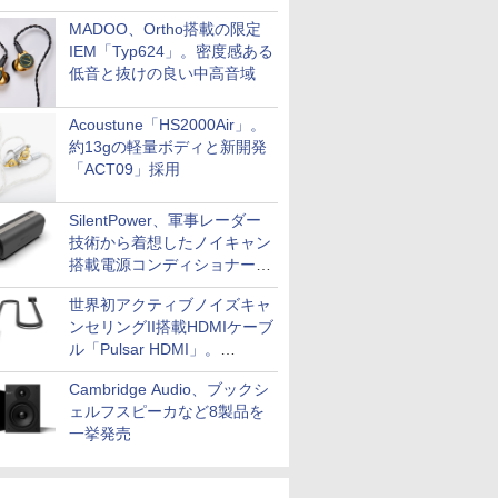
MADOO、Ortho搭載の限定
IEM「Typ624」。密度感ある
低音と抜けの良い中高音域
Acoustune「HS2000Air」。
約13gの軽量ボディと新開発
「ACT09」採用
SilentPower、軍事レーダー
技術から着想したノイキャン
搭載電源コンディショナー
「AC iPurifier2」
世界初アクティブノイズキャ
ンセリングII搭載HDMIケーブ
ル「Pulsar HDMI」。
SilentPowerから
Cambridge Audio、ブックシ
ェルフスピーカなど8製品を
一挙発売