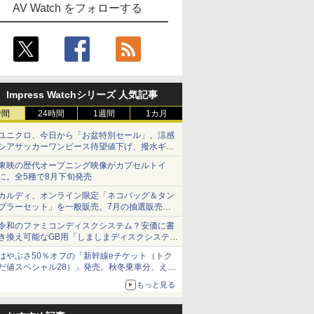
AV Watch をフォローする
Impress Watchシリーズ 人気記事
時間
24時間
1週間
1カ月
ユニクロ、今日から「お盆特別セール」。涼感
シアサッカーワンピース待望値下げ、撥水ギア
ショーツは1990円に
東映の歴代オープニング映像がカプセルトイ
に。全5種で8月下旬発売
カルディ、オンライン限定「ネコバッグ＆タン
ブラーセット」を一般販売。7月の抽選販売の
当選無効分
令和のファミコンディスクシステム？安価に書
き換え可能なGB用「しましまディスクシステ
ム」
はやぶさ50％オフの「新幹線eチケット（トク
だ値スペシャル28）」発売。秋冬乗車分、えき
ねっと限定
もっと見る