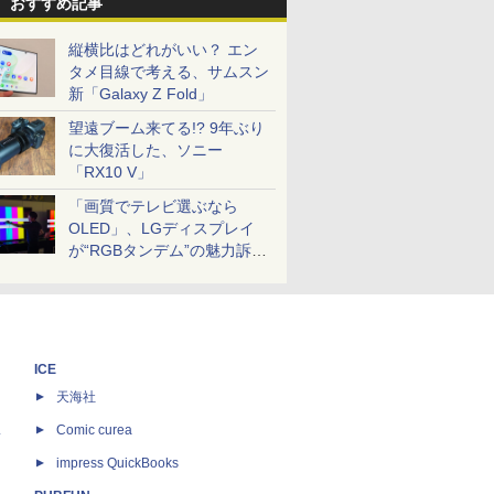
おすすめ記事
縦横比はどれがいい？ エン
タメ目線で考える、サムスン
新「Galaxy Z Fold」
望遠ブーム来てる!? 9年ぶり
に大復活した、ソニー
「RX10 V」
「画質でテレビ選ぶなら
OLED」、LGディスプレイ
が“RGBタンデム”の魅力訴
求。液晶とのガチ比較も
ICE
天海社
ス
Comic curea
impress QuickBooks