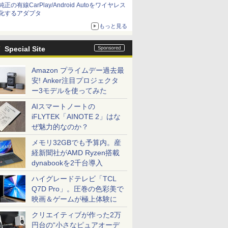
純正の有線CarPlay/Android Autoをワイヤレス
化するアダプタ
もっと見る
Special Site
Amazon プライムデー過去最
安! Anker注目プロジェクタ
ー3モデルを使ってみた
AIスマートノートの
iFLYTEK「AINOTE 2」はな
ぜ魅力的なのか？
メモリ32GBでも予算内。産
経新聞社がAMD Ryzen搭載
dynabookを2千台導入
ハイグレードテレビ「TCL
Q7D Pro」。圧巻の色彩美で
映画＆ゲームが極上体験に
クリエイティブが作った2万
円台の“小さなピュアオーデ