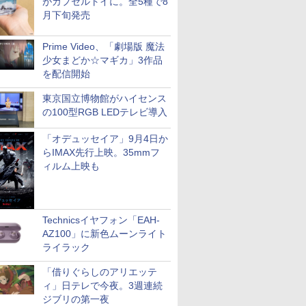
がカプセルトイに。全5種で8
月下旬発売
Prime Video、「劇場版 魔法
少女まどか☆マギカ」3作品
を配信開始
東京国立博物館がハイセンス
の100型RGB LEDテレビ導入
「オデュッセイア」9月4日か
らIMAX先行上映。35mmフ
ィルム上映も
Technicsイヤフォン「EAH-
AZ100」に新色ムーンライト
ライラック
「借りぐらしのアリエッテ
ィ」日テレで今夜。3週連続
ジブリの第一夜