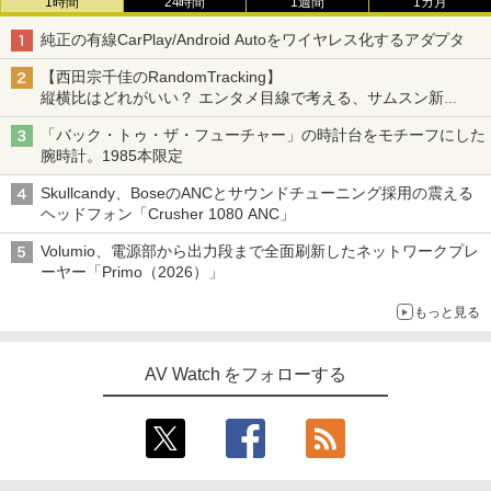
1時間
24時間
1週間
1カ月
純正の有線CarPlay/Android Autoをワイヤレス化するアダプタ
【西田宗千佳のRandomTracking】
縦横比はどれがいい？ エンタメ目線で考える、サムスン新
「Galaxy Z Fold」
「バック・トゥ・ザ・フューチャー」の時計台をモチーフにした
腕時計。1985本限定
Skullcandy、BoseのANCとサウンドチューニング採用の震える
ヘッドフォン「Crusher 1080 ANC」
Volumio、電源部から出力段まで全面刷新したネットワークプレ
ーヤー「Primo（2026）」
もっと見る
AV Watch をフォローする