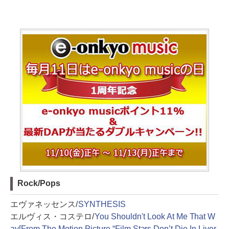
Rock/Pops
エヴァネッセンス/
SYNTHESIS
エルヴィス・コステロ/
You Shouldn't Look At Me That W
ay[From The Motion Picture “Film Stars Don’t Die In Liver