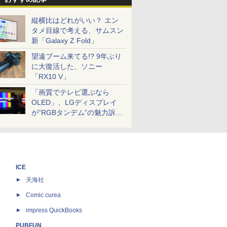
縦横比はどれがいい？ エン
タメ目線で考える、サムスン
新「Galaxy Z Fold」
望遠ブーム来てる!? 9年ぶり
に大復活した、ソニー
「RX10 V」
「画質でテレビ選ぶなら
OLED」、LGディスプレイ
が“RGBタンデム”の魅力訴
求。液晶とのガチ比較も
ICE
天海社
ス
Comic curea
impress QuickBooks
PUBFUN