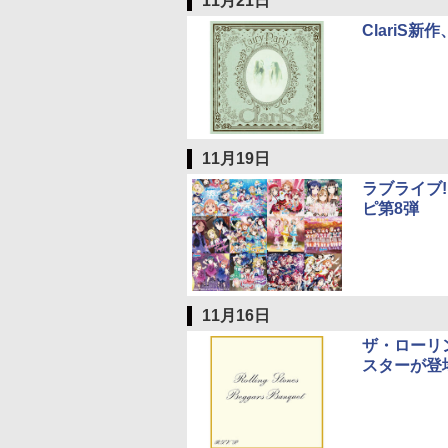
11月21日
ClariS新
11月19日
ラブライブ!
ピ第8弾
11月16日
ザ・ローリン
スターが登