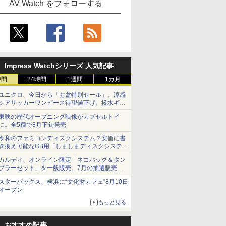
AV Watch をフォローする
Impress Watchシリーズ 人気記事
時間
24時間
1週間
1カ月
ユニクロ、今日から「お盆特別セール」。涼感
シアサッカーワンピース待望値下げ、撥水ギア
ショーツは1990円に
東映の歴代オープニング映像がカプセルトイ
に。全5種で8月下旬発売
令和のファミコンディスクシステム？安価に書
き換え可能なGB用「しましまディスクシステ
ム」
カルディ、オンライン限定「ネコバッグ＆タン
ブラーセット」を一般販売。7月の抽選販売の
当選無効分
スターバックス、横浜に“文化財カフェ”8月10日
オープン
もっと見る
おすすめ記事