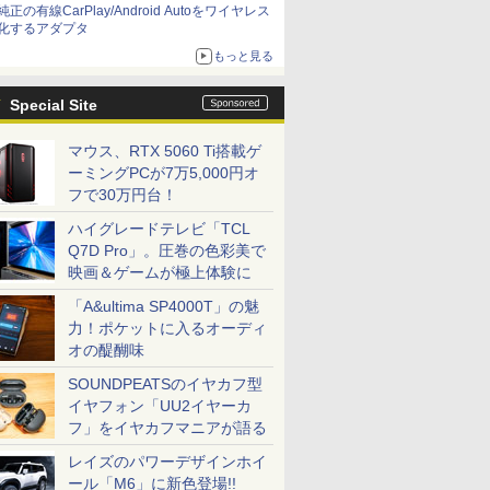
純正の有線CarPlay/Android Autoをワイヤレス
化するアダプタ
もっと見る
Special Site
マウス、RTX 5060 Ti搭載ゲ
ーミングPCが7万5,000円オ
フで30万円台！
ハイグレードテレビ「TCL
Q7D Pro」。圧巻の色彩美で
映画＆ゲームが極上体験に
「A&ultima SP4000T」の魅
力！ポケットに入るオーディ
オの醍醐味
SOUNDPEATSのイヤカフ型
イヤフォン「UU2イヤーカ
フ」をイヤカフマニアが語る
レイズのパワーデザインホイ
ール「M6」に新色登場!!