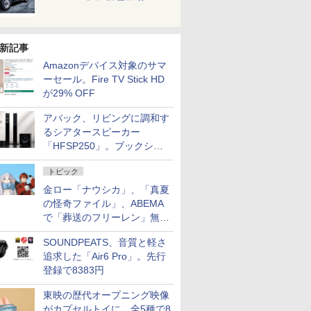
新記事
Amazonデバイス対象のサマ
ーセール。Fire TV Stick HD
が29% OFF
アバック、リビングに調和す
るシアタースピーカー
「HFSP250」。ブックシェ
ルフはペア3万円以下
トピック
金ロー「ナウシカ」、「真夏
の怪奇ファイル」、ABEMA
で「葬送のフリーレン」無料
配信など。夏の特番・配信情
SOUNDPEATS、音質と軽さ
報
追求した「Air6 Pro」。先行
登録で8383円
東映の歴代オープニング映像
がカプセルトイに。全5種で8