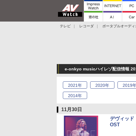
テレビ
レコーダ
ポータブルオーディ
スマートスピーカー
デジカメ
プロジ
e-onkyo musicハイレゾ配信情報 2
2021
年
2020
年
2019
2014
年
11月30日
デヴィッド
OST