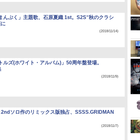
んぷく」主題歌、石原夏織 1st。S2S“秋のクラシ
額に
(2018/11/14)
トルズ(ホワイト・アルバム)」50周年盤登場。
集
(2018/11/9)
t＆2ndソロ作のリミックス版独占、SSSS.GRIDMAN
(2018/11/7)