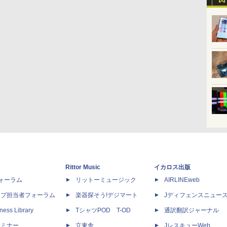
Rittor Music
イカロス出版
dフォーラム
リットーミュージック
AIRLINEweb
ップ担当者フォーラム
楽器探そう!デジマート
Jディフェンスニュー
ness Library
TシャツPOD T-OD
通訳翻訳ジャーナル
セミナー
立東舎
JレスキューWeb