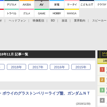
オ
ヘッドフォン
映像配信
BD
放送
業界動向
スピーカー
ェクタ
PS4
BDプレーヤー
映像配信
BD
018年11月 記事一覧
1
年
2018
年
2017
年
2016
年
2015
年
・ボウイのグラストンベリーライブ盤、ガンダムＮＴ
(2018/11/30)