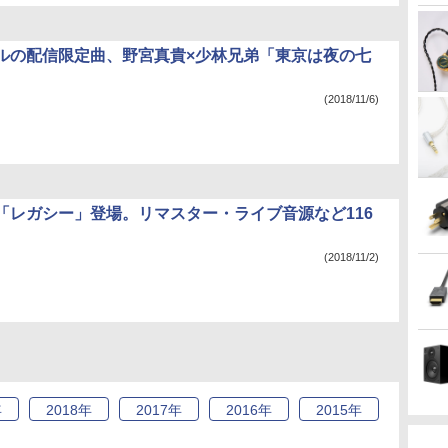
ルの配信限定曲、野宮真貴×少林兄弟「東京は夜の七
(2018/11/6)
「レガシー」登場。リマスター・ライブ音源など116
(2018/11/2)
年
2018
年
2017
年
2016
年
2015
年