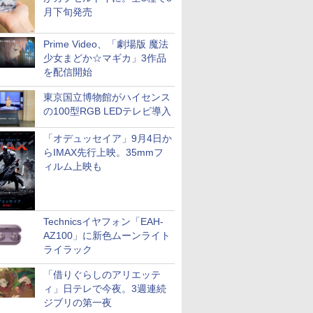
月下旬発売
Prime Video、「劇場版 魔法
少女まどか☆マギカ」3作品
を配信開始
東京国立博物館がハイセンス
の100型RGB LEDテレビ導入
「オデュッセイア」9月4日か
らIMAX先行上映。35mmフ
ィルム上映も
Technicsイヤフォン「EAH-
AZ100」に新色ムーンライト
ライラック
「借りぐらしのアリエッテ
ィ」日テレで今夜。3週連続
ジブリの第一夜