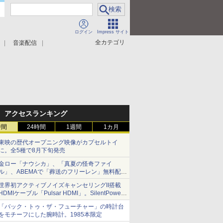
ログイン
Impress サイト
全カテゴリ
音楽配信
アクセスランキング
時間
24時間
1週間
1カ月
東映の歴代オープニング映像がカプセルトイ
に。全5種で8月下旬発売
金ロー「ナウシカ」、「真夏の怪奇ファイ
ル」、ABEMAで「葬送のフリーレン」無料配信
など。夏の特番・配信情報
世界初アクティブノイズキャンセリングII搭載
HDMIケーブル「Pulsar HDMI」。SilentPower
から
「バック・トゥ・ザ・フューチャー」の時計台
をモチーフにした腕時計。1985本限定