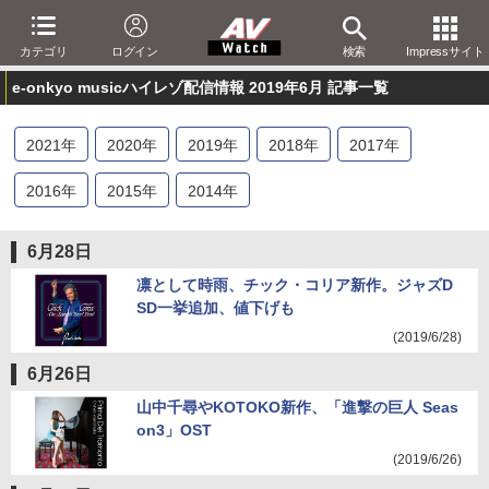
カテゴリ
ログイン
検索
Impressサイト
e-onkyo musicハイレゾ配信情報 2019年6月 記事一覧
2021
年
2020
年
2019
年
2018
年
2017
年
2016
年
2015
年
2014
年
6月28日
凛として時雨、チック・コリア新作。ジャズD
SD一挙追加、値下げも
(2019/6/28)
6月26日
山中千尋やKOTOKO新作、「進撃の巨人 Seas
on3」OST
(2019/6/26)