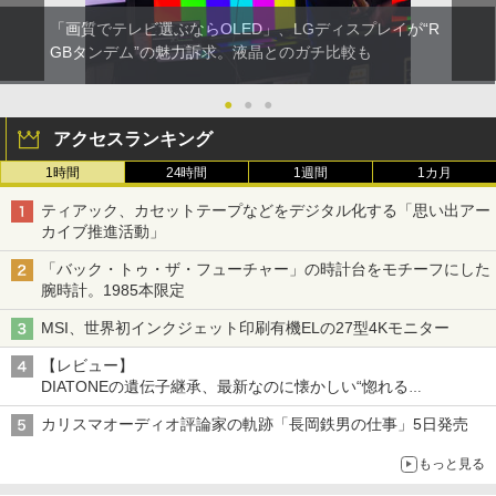
「画質でテレビ選ぶならOLED」、LGディスプレイが“R
GBタンデム”の魅力訴求。液晶とのガチ比較も
●
●
●
アクセスランキング
1時間
24時間
1週間
1カ月
ティアック、カセットテープなどをデジタル化する「思い出アー
カイブ推進活動」
「バック・トゥ・ザ・フューチャー」の時計台をモチーフにした
腕時計。1985本限定
MSI、世界初インクジェット印刷有機ELの27型4Kモニター
【レビュー】
DIATONEの遺伝子継承、最新なのに懐かしい“惚れる
音”Tecnologia e Cuore「DS-TC52B」を聴く
カリスマオーディオ評論家の軌跡「長岡鉄男の仕事」5日発売
もっと見る