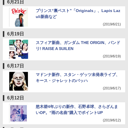
6月21日
プリンス“裏ベスト”「Originals」、Lapis Laz
uli新曲など
(2019/6/21)
6月19日
スフィア新曲、ガンダム THE ORIGIN、バンド
リ! RAISE A SUILEN
(2019/6/19)
6月17日
マドンナ新作、スタン・ゲッツ未発表ライブ、
キース・ジャレットのバッハ
(2019/6/17)
6月12日
悠木碧4年ぶりの新作、石野卓球、さらざんま
いOP。“雨の名曲”購入でポイントUP
(2019/6/12)