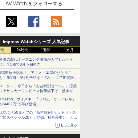
AV Watch をフォローする
Impress Watchシリーズ 人気記事
時間
24時間
1週間
1カ月
東映の歴代オープニング映像がカプセルトイ
に。全5種で8月下旬発売
第3期放送記念！ アニメ「薬屋のひとりご
と」第1期・第2期全話を「TVer」にて期間限定
で順次無料配信開始
ユニクロ、今日から「お盆特別セール」。涼感
シアサッカーワンピース待望値下げ、撥水ギア
ショーツは1990円に
Amazon、ウイスキー「フロム・ザ・バレル」
が“4402円”で再び登場！
はやぶさ50％オフの「新幹線eチケット（トク
だ値スペシャル28）」発売。秋冬乗車分、えき
ねっと限定
もっと見る