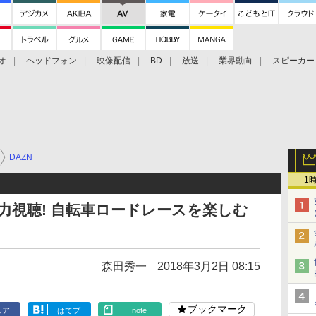
オ
ヘッドフォン
映像配信
BD
放送
業界動向
スピーカー
ェクタ
PS4
BDプレーヤー
映像配信
BD
DAZN
1
で全力視聴! 自転車ロードレースを楽しむ
森田秀一
2018年3月2日 08:15
ブックマーク
ェア
はてブ
note