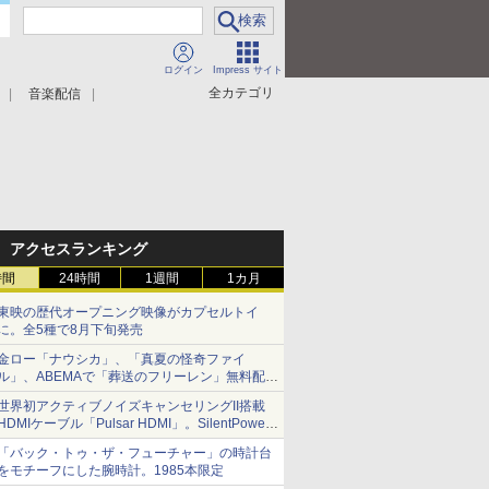
ログイン
Impress サイト
全カテゴリ
音楽配信
アクセスランキング
時間
24時間
1週間
1カ月
東映の歴代オープニング映像がカプセルトイ
に。全5種で8月下旬発売
金ロー「ナウシカ」、「真夏の怪奇ファイ
ル」、ABEMAで「葬送のフリーレン」無料配信
など。夏の特番・配信情報
世界初アクティブノイズキャンセリングII搭載
HDMIケーブル「Pulsar HDMI」。SilentPower
から
「バック・トゥ・ザ・フューチャー」の時計台
をモチーフにした腕時計。1985本限定