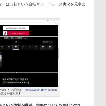
が、ほぼ初という自転車ロードレース実況を見事に
を検索したい場合は、
https://watch.dazn.com/ja-
のほうが便利です
TS＆DAZN体制が継続、実際にはどんな割り当て?