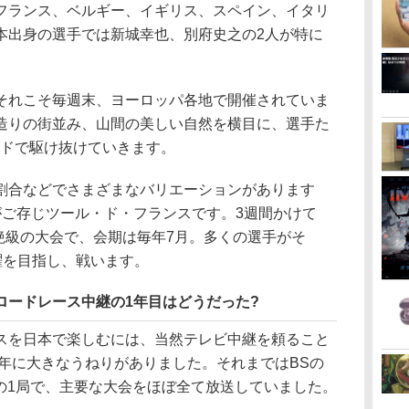
フランス、ベルギー、イギリス、スペイン、イタリ
本出身の選手では新城幸也、別府史之の2人が特に
れこそ毎週末、ヨーロッパ各地で開催されていま
造りの街並み、山間の美しい自然を横目に、選手た
ードで駆け抜けていきます。
合などでさまざまなバリエーションがあります
がご存じツール・ド・フランスです。3週間かけて
う悶絶級の大会で、会期は毎年7月。多くの選手がそ
躍を目指し、戦います。
車ロードレース中継の1年目はどうだった?
を日本で楽しむには、当然テレビ中継を頼ること
7年に大きなうねりがありました。それまではBSの
S」の1局で、主要な大会をほぼ全て放送していました。