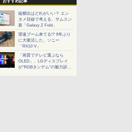
おすすめ記事
縦横比はどれがいい？ エン
タメ目線で考える、サムスン
新「Galaxy Z Fold」
望遠ブーム来てる!? 9年ぶり
に大復活した、ソニー
「RX10 V」
「画質でテレビ選ぶなら
OLED」、LGディスプレイ
が“RGBタンデム”の魅力訴
求。液晶とのガチ比較も