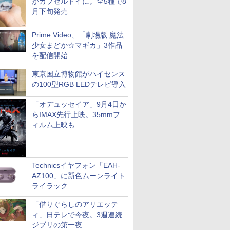
がカプセルトイに。全5種で8
月下旬発売
Prime Video、「劇場版 魔法
少女まどか☆マギカ」3作品
を配信開始
東京国立博物館がハイセンス
の100型RGB LEDテレビ導入
「オデュッセイア」9月4日か
らIMAX先行上映。35mmフ
ィルム上映も
Technicsイヤフォン「EAH-
AZ100」に新色ムーンライト
ライラック
「借りぐらしのアリエッテ
ィ」日テレで今夜。3週連続
ジブリの第一夜