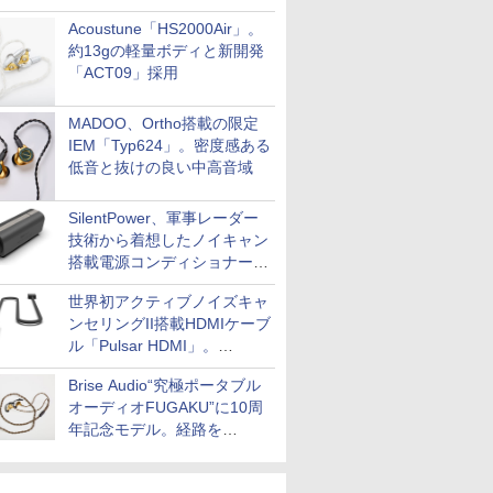
Acoustune「HS2000Air」。
約13gの軽量ボディと新開発
「ACT09」採用
MADOO、Ortho搭載の限定
IEM「Typ624」。密度感ある
低音と抜けの良い中高音域
SilentPower、軍事レーダー
技術から着想したノイキャン
搭載電源コンディショナー
「AC iPurifier2」
世界初アクティブノイズキャ
ンセリングII搭載HDMIケーブ
ル「Pulsar HDMI」。
SilentPowerから
Brise Audio“究極ポータブル
オーディオFUGAKU”に10周
年記念モデル。経路を
NISHIKIで統一。400万円