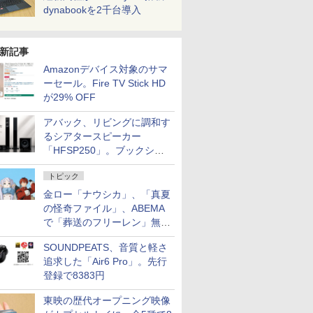
dynabookを2千台導入
新記事
Amazonデバイス対象のサマ
ーセール。Fire TV Stick HD
が29% OFF
アバック、リビングに調和す
るシアタースピーカー
「HFSP250」。ブックシェ
ルフはペア3万円以下
トピック
金ロー「ナウシカ」、「真夏
の怪奇ファイル」、ABEMA
で「葬送のフリーレン」無料
配信など。夏の特番・配信情
SOUNDPEATS、音質と軽さ
報
追求した「Air6 Pro」。先行
登録で8383円
東映の歴代オープニング映像