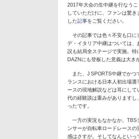
2017年大会の生中継を行なうこ
していただけに、ファンは驚きま
した
記事
をご覧ください。
その記事では色々不安も口にし
デ・イタリア中継はついては、
説も結局全ステージで実施。特に
DAZNにも登板した意義は大き
また、J SPORTS中継でか
ランスにおける日本人初出場選
ースの現地解説などは耳にしてい
代の経験談は重みがありますし
ったです。
一方の実況もなかなか。TBS
ンサーが自転車ロードレースの
感はさすが。そしてなんといっ