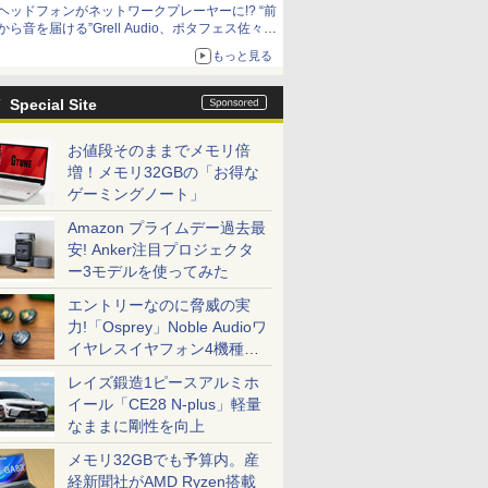
ヘッドフォンがネットワークプレーヤーに!? “前
から音を届ける”Grell Audio、ポタフェス佐々木
的注目展示
もっと見る
Special Site
お値段そのままでメモリ倍
増！メモリ32GBの「お得な
ゲーミングノート」
Amazon プライムデー過去最
安! Anker注目プロジェクタ
ー3モデルを使ってみた
エントリーなのに脅威の実
力!「Osprey」Noble Audioワ
イヤレスイヤフォン4機種を
一気に聴く
レイズ鍛造1ピースアルミホ
イール「CE28 N-plus」軽量
なままに剛性を向上
メモリ32GBでも予算内。産
経新聞社がAMD Ryzen搭載