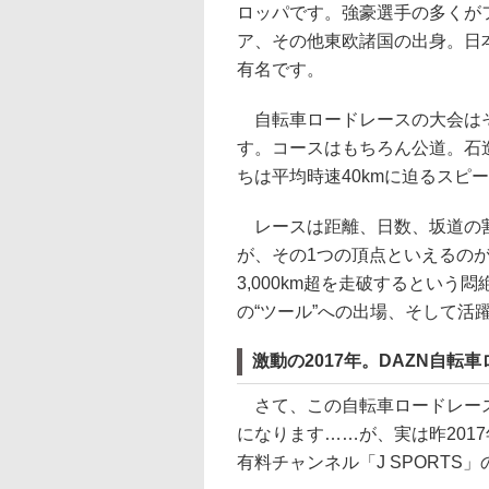
ロッパです。強豪選手の多くが
ア、その他東欧諸国の出身。日
有名です。
自転車ロードレースの大会はそ
す。コースはもちろん公道。石
ちは平均時速40kmに迫るスピ
レースは距離、日数、坂道の割
が、その1つの頂点といえるの
3,000km超を走破するとい
の“ツール”への出場、そして活
激動の2017年。DAZN自転
さて、この自転車ロードレース
になります……が、実は昨201
有料チャンネル「J SPORT