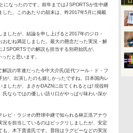
とになったのです。前年まではJ SPORTSが生中継
した。このあたりの顛末は、昨2017年5月に掲載
ましたが、結論を申し上げると2017年のジロ・
おおむね満足しました。最大の懸念だった実況・解
J SPORTSでの解説も担当する別府始氏が、
かったと思います。
つて解説の常連だった今中大介氏(近代ツール・ド・フ
手)が、出演したのも嬉しかったですね。日本国内レ
ましたが、まさかDAZNに出てくれるとは! 現役時
、氏ならではの優しい語り口がやっぱり味わい深か
テレビ・ラジオの野球中継で知られる林正浩アナウ
実況を担当しているのはビックリしましたが、安定
ても、木下貴道氏です。普段はラグビーなどの実況