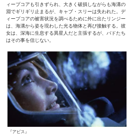
ィープコアも引きずられ、大きく破損しながらも海溝の
淵でギリギリ止まるが、キャブ・スリーは失われた。デ
ィープコアの被害状況を調べるために外に出たリンジー
は、海溝から姿を現わした光る物体と再び接触する。彼
女は、深海に生息する異星人だと主張するが、バドたち
はその事を信じない。
『アビス』