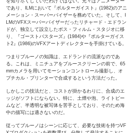
を知り尽くしていたわけではない。元々はアニメーター
であり、ILMにおいて『ポルターガイスト』(1982)のアニ
メーション・スーパーバイザーを務めていた。そして、I
LMのVFXスーパーバイザーだったリチャード・エドラン
ドが、独立して設立したボス・フィルム・スタジオに移
り、『ゴーストバスターズ』(1984)や『ポルターガイス
ト2』(1986)のVFXアートディレクターを手掛けている。
つまりブルーノの知識は、エドランドの流派なのであ
る。これは、ミニチュアをブルースクリーンの前で、65
mmカメラを用いてモーションコントロール撮影し、オ
プチカル・プリンターで合成するという方法だった。
しかしこの技法だと、コストが掛かるわりに、合成のエ
ッジがソフトにならない。特に、土煙や泡、ライトビー
ムなど、半透明な被写体を苦手としており、そのため海
中の描写には適さないのだ。
従ってブルーノはシーンに応じて、必要な技術を持つVF
Xプロダクションを複数選び、分散して発注することに