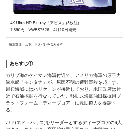
4K Ultra HD Blu-ray『アビス』(3枚組)
7,590円 VWBS7526 4月10日発売
編集部注：以下、ネタバレを含みます
あらすじ①
カリブ海のケイマン海溝付近で、アメリカ海軍の原子力
潜水艦「モンタナ」が、原因不明の遭難事故を起こす。
周辺海域にはハリケーンが接近しており、米国政府は付
近で石油採掘を行なっていた、移動式海底油田採掘用プ
ラットフォーム「ディープコア」に救助協力を要請す
る。
バド(エド・ハリス)をリーダーとするディープコアの9人