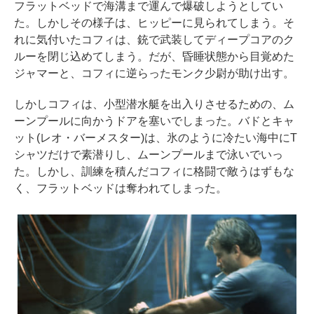
フラットベッドで海溝まで運んで爆破しようとしてい
た。しかしその様子は、ヒッピーに見られてしまう。そ
れに気付いたコフィは、銃で武装してディープコアのク
ルーを閉じ込めてしまう。だが、昏睡状態から目覚めた
ジャマーと、コフィに逆らったモンク少尉が助け出す。
しかしコフィは、小型潜水艇を出入りさせるための、ム
ーンプールに向かうドアを塞いでしまった。バドとキャ
ット(レオ・バーメスター)は、氷のように冷たい海中にT
シャツだけで素潜りし、ムーンプールまで泳いでいっ
た。しかし、訓練を積んだコフィに格闘で敵うはずもな
く、フラットベッドは奪われてしまった。