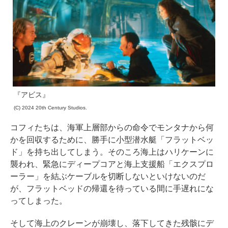
『アビス』
(C) 2024 20th Century Studios.
コフィたちは、海軍上層部からの命令でモンタナから何
かを回収するために、勝手に小型潜水艇「フラットベッ
ド」を持ち出してしまう。そのころ海上はハリケーンに
襲われ、緊急にディープコアと海上支援船「エクスプロ
ーラー」を結ぶケーブルを切断しないといけないのだ
が、フラットベッドの帰還を待っている間に手遅れにな
ってしまった。
そして海上のクレーンが崩壊し、落下してきた残骸にデ