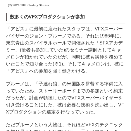
(C) 2024 20th Century Studios.
数多くのVFXプロダクションが参加
『アビス』に最初に雇われたスタッフは、VFXスーパー
バイザーのジョン・ブルーノである。それは1986年に、
東京青山のスパイラルホールで開催された「SFXアカデ
ミー」(筆者も参加していた)のセミナー講師としてキャ
メロンが招かれていたのだが、同時に彼も講師を務めて
いたことで知り合った(※1)。そしてキャメロンは、彼に
『アビス』への参加を強く働きかける。
ブルーノは、「子連れ狼」の米国版を監督する準備に入
っていたため、ストーリーボードまでの参加という約束
だったが、計画が頓挫したのでVFXスーパーバイザーを
引き受けることにした。彼は必要な技術を洗い出し、VF
Xプロダクションの選定を行なっていった。
ただブルーノという人物は、それほどVFXのテクニック