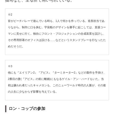
描写など、至る所で用いられている。
※2
皆がビーチバレーで遊んでいる時も、1人で何かを作っている。造形担当であ
りながら、制作に口を挟む。宇宙船のデザインを勝手に起こしては、直接コー
マンに見せに行く。独自にフロント・プロジェクションの合成装置を設計し、
その専用部署のオフィスは設ける……などというスタンドプレーを行なったた
めだそうだ。
※3
他にも『エイリアン2』『アビス』『ターミネーター2』などの製作を手掛け、
2番目の妻(『アビス』の前に離婚)にもなるゲイル・アン・ハードもいた。当
初は嫌われ者だったキャメロンも、このニューワールド時代の人脈が、その後
の人生に少なからず影響を与えている。
ロン・コッブの参加