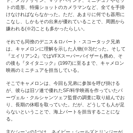
ト、メカデザイン、マットペイント、ミニチュアやセッ
トの造形、特撮ショットのカメラマンなど、全てを手掛
けなければならなかった。ただ、あまりに何でも器用に
こなし、しかもその出来が優れていることで、周囲から
嫌われる(※2)ことも多かったらしい。
それでも同僚のデニス＆ロバート・スコータック兄弟
は、キャメロンに理解を示した人物(※3)だった。そして
『エイリアン2』ではVFXスーパーバイザーも務め、そ
の後も『タイタニック』(1997)に至るまで、キャメロン
映画のミニチュアを担当している。
そこでキャメロンは、今回も兄弟に参加を呼び掛ける
が、彼らは旧ソ連で優れたSF/科学映画を作っていたパ
ーヴェル・クルシャンツェフ監督の調査に取り組んでお
り、長期の休暇を取っていた。だが、どうしても人が足
らないということで、海上パートを担当することにな
る。
主なシーンの1つは、ネイビー・シールズとリンジーが