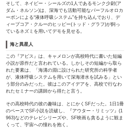
そして、ネイビー・シールズの1人であるモンク少尉(ア
ダム・ネルソン)は、深海でも活動可能なパーフルオロカ
ーボンによる“液体呼吸システム”を持ち込んでおり、デ
ィープコア・クルーのヒッピー(トッド・グラフ)が飼っ
ているネズミを用いてデモを見せる。
海と異星人
この『アビス』は、キャメロンが高校時代に書いた短編
小説が原作だと言われている。しかしその短編から取ら
れた要素は、「海溝の淵に設けられた研究所の科学者
が、液体呼吸システムを用いて深海潜水を試みる」とい
う部分のみだった。彼はこのアイデアを、高校で行なわ
れたセミナーの講師から得たと言う。
その高校時代の彼の趣味は、とにかくSFだった。1日1冊
のペースでSF小説を読破し、『アウター・リミッツ』(1
963)などのテレビシリーズや、SF映画も貪るように観ま
くって、宇宙への憧れを抱く。