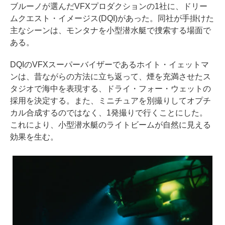
ブルーノが選んだVFXプロダクションの1社に、ドリー
ムクエスト・イメージス(DQI)があった。同社が手掛けた
主なシーンは、モンタナを小型潜水艇で捜索する場面で
ある。
DQIのVFXスーパーバイザーであるホイト・イェットマ
ンは、昔ながらの方法に立ち返って、煙を充満させたス
タジオで海中を表現する、ドライ・フォー・ウェットの
採用を決定する。また、ミニチュアを別撮りしてオプチ
カル合成するのではなく、1発撮りで行くことにした。
これにより、小型潜水艇のライトビームが自然に見える
効果を生む。