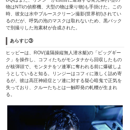
物はNTIの偵察機、大型の物は乗り物)も手掛けた。この
時、彼女は水中ブルースクリーン撮影(世界初!)されてい
るのだが、呼気の泡のマスクは取れないため、黒バック
で別撮りした泡素材が合成された。
あらすじ③
ヒッピーは、ROV(遠隔操縦無人潜水艇)の「ビッグギー
ク」を操作し、コフィたちがモンタナから回収したもの
が核弾頭で、モンタナをソ連軍に奪われる前に爆破しよ
うとしていると知る。リンジーはコフィに激しく詰め寄
るが、彼は高圧神経症とソ連に対する疑心暗鬼で正気を
失っており、クルーたちとは一触即発の軋轢が生まれ
る。