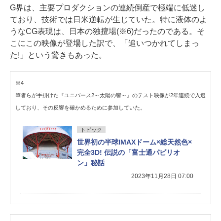
G界は、主要プロダクションの連続倒産で極端に低迷し
ており、技術では日米逆転が生じていた。特に液体のよ
うなCG表現は、日本の独擅場(※6)だったのである。そ
こにこの映像が登場した訳で、「追いつかれてしまっ
た!」という驚きもあった。
※4
筆者らが手掛けた『ユニバース2～太陽の響～』のテスト映像が2年連続で入選
しており、その反響を確かめるために参加していた。
トピック
世界初の半球IMAXドーム×総天然色×
完全3D! 伝説の「富士通パビリオ
ン」秘話
2023年11月28日 07:00