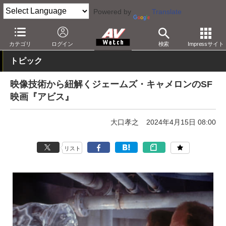
Powered by
Translate
AV Watch
コンテンツ・サービス
BD/DVD
カテゴリ
ログイン
検索
Impressサイト
トピック
映像技術から紐解くジェームズ・キャメロンのSF
映画『アビス』
大口孝之
2024年4月15日 08:00
リスト