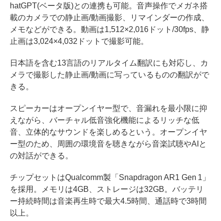
hatGPT(ベータ版)との連携も可能。音声操作でメガネ搭
載のカメラでの静止画/動画撮影、リマインダーの作成、
メモなどができる。動画は1,512×2,016ドット/30fps、静
止画は3,024×4,032ドットで撮影可能。
日本語を含む13言語のリアルタイム翻訳にも対応し、カ
メラで撮影した静止画/動画に写っているものの翻訳がで
きる。
スピーカーはオープンイヤー型で、音漏れを最小限に抑
えながら、バーチャル低音強化機能によるリッチな低
音、立体的なサウンドを楽しめるという。オープンイヤ
ー型のため、周囲の環境音を聴きながら音楽試聴やAIと
の対話ができる。
チップセットはQualcomm製「Snapdragon AR1 Gen 1」
を採用。メモリは4GB、ストレージは32GB。バッテリ
ー持続時間は音楽再生時で最大4.5時間、通話時で3時間
以上。