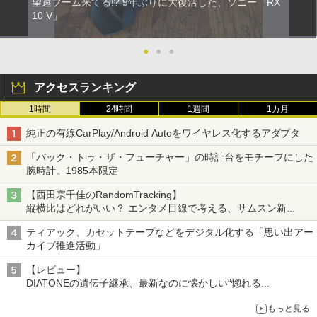
望遠ブーム来てる!? 9年ぶりに大復活した、ソニー「RX
10 V」
●
●
●
アクセスランキング
1時間
24時間
1週間
1カ月
純正の有線CarPlay/Android Autoをワイヤレス化するアダプタ
「バック・トゥ・ザ・フューチャー」の時計台をモチーフにした
腕時計。1985本限定
【西田宗千佳のRandomTracking】
縦横比はどれがいい？ エンタメ目線で考える、サムスン新
「Galaxy Z Fold」
ティアック、カセットテープなどをデジタル化する「思い出アー
カイブ推進活動」
【レビュー】
DIATONEの遺伝子継承、最新なのに懐かしい“惚れる
音”Tecnologia e Cuore「DS-TC52B」を聴く
もっと見る