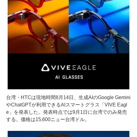
台湾・HTCは現地時間8月14日、生成AIのGoogle Gemini
やChatGPTが利用できるAIスマートグラス「VIVE Eagl
e」を発表した。発表時点では9月1日に台湾でのみ発売
する。価格は15,600ニュー台湾ドル。