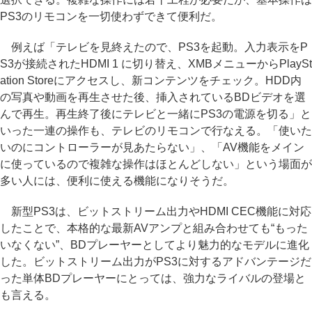
PS3のリモコンを一切使わずできて便利だ。
例えば「テレビを見終えたので、PS3を起動。入力表示をP
S3が接続されたHDMI 1 に切り替え、XMBメニューからPlaySt
ation Storeにアクセスし、新コンテンツをチェック。HDD内
の写真や動画を再生させた後、挿入されているBDビデオを選
んで再生。再生終了後にテレビと一緒にPS3の電源を切る」と
いった一連の操作も、テレビのリモコンで行なえる。「使いた
いのにコントローラーが見あたらない」、「AV機能をメイン
に使っているので複雑な操作はほとんどしない」という場面が
多い人には、便利に使える機能になりそうだ。
新型PS3は、ビットストリーム出力やHDMI CEC機能に対応
したことで、本格的な最新AVアンプと組み合わせても“もった
いなくない”、BDプレーヤーとしてより魅力的なモデルに進化
した。ビットストリーム出力がPS3に対するアドバンテージだ
った単体BDプレーヤーにとっては、強力なライバルの登場と
も言える。