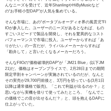
んなニーズを受けて、近年ShanlingやHiByMusicなど
の“お手軽小型DAP”が人気を集めている。
そんな市場に、あの“ポータブルオーディオ界の風雲児”FI
IOが参入した。ユーザーのニーズがあるとなれば、もの
すごいスピードで製品を開発し、それを驚異的なコスト
パフォーマンスで市場に投入。ユーザーからすれば「あ
りがたい」の一言だが、ライバルメーカーからすれば
「勘弁して」と言いたくなるメーカーだろう。
そんなFIIOの“価格破壊的DAP”が「JM21 Blue」(以下JM
21)だ。価格はオープンプライスで、2月28日までの期間
限定早割キャンペーンが実施されているのだが、なんと
その実売が29,700円前後と、3万円を切っている(3月1日
以降は通常価格で販売)。「これで利益が出るのか？」と
思いながら実機を借りて使ってみたところ、「なんでこ
の価格でこの音が出せるんだ？」と、頭を抱えるDAPに
仕上がっていた。