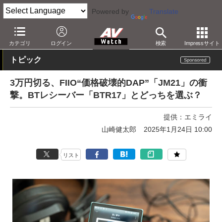
Powered by
Translate
AV Watch
製品
ポータブルオーディオ
その他
カテゴリ
ログイン
検索
Impressサイト
トピック
3万円切る、FIIO“価格破壊的DAP”「JM21」の衝
撃。BTレシーバー「BTR17」とどっちを選ぶ？
提供：
エミライ
山崎健太郎
2025年1月24日 10:00
リスト