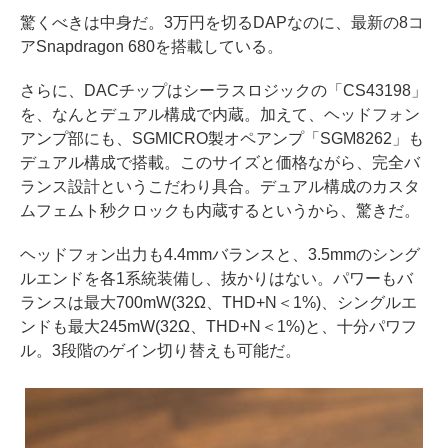
驚くべきは中身だ。3万円を切るDAPなのに、最新の8コ
アSnapdragon 680を搭載している。
さらに、DACチップはシーラスロジックの「CS43198」
を、なんとデュアル構成で内蔵。加えて、ヘッドフォン
アンプ部にも、SGMICRO製オペアンプ「SGM8262」も
デュアル構成で搭載。このサイズと価格ながら、完全バ
ランス設計というこだわり具合。デュアル構成のカスタ
ムフェムト秒クロックも内蔵するというから、驚きだ。
ヘッドフォン出力も4.4mmバランスと、3.5mmのシング
ルエンドを各1系統装備し、抜かりはない。パワーもバ
ランスは最大700mW(32Ω、THD+N＜1%)、シングルエ
ンドも最大245mW(32Ω、THD+N＜1%)と、十分パワフ
ル。3段階のゲイン切り替えも可能だ。