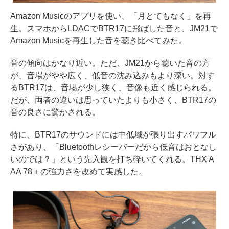
Amazon Musicのアプリを使い、「月とてもなく」を再
生。スマホからLDACでBTR17に飛ばした音と、JM21で
Amazon Musicを再生した音を聴き比べてみた。
音の傾向はかなり近い。ただ、JM21から聴いた音の方
が、音場がやや広く、低音の沈み込みもより深い。対す
るBTR17は、音場が少し狭く、音像も近く感じられる。
だが、両者の違いは思っていたよりも小さく、BTR17の
音の良さに驚かされる。
特に、BTR17のサウンドには中低域が張り出すパワフル
さがあり、「Bluetoothレシーバーだから低音はおとなし
いのでは？」という先入観を打ち砕いてくれる。THX A
AA 78＋の強力さを改めて実感した。