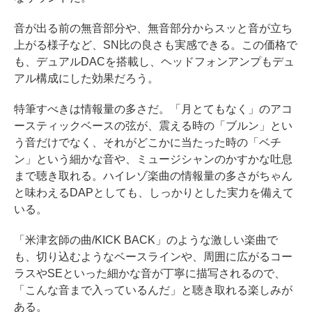
音が出る前の無音部分や、無音部分からスッと音が立ち
上がる様子など、SN比の良さも実感できる。この価格で
も、デュアルDACを搭載し、ヘッドフォンアンプもデュ
アル構成にした効果だろう。
特筆すべきは情報量の多さだ。「月とてもなく」のアコ
ースティックベースの弦が、震える時の「ブルン」とい
う音だけでなく、それがどこかに当たった時の「ベチ
ン」という細かな音や、ミュージシャンのかすかな吐息
まで聴き取れる。ハイレゾ楽曲の情報量の多さがちゃん
と味わえるDAPとしても、しっかりとした実力を備えて
いる。
「米津玄師の曲/KICK BACK」のような激しい楽曲で
も、切り込むようなベースラインや、周囲に広がるコー
ラスやSEといった細かな音が丁寧に描写されるので、
「こんな音まで入っているんだ」と聴き取れる楽しみが
ある。