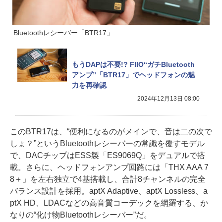
Bluetoothレシーバー「BTR17」
もうDAPは不要!? FIIO“ガチBluetooth
アンプ”「BTR17」でヘッドフォンの魅
力を再確認
2024年12月13日 08:00
このBTR17は、“便利になるのがメインで、音は二の次で
しょ？”というBluetoothレシーバーの常識を覆すモデル
で、DACチップはESS製「ES9069Q」をデュアルで搭
載。さらに、ヘッドフォンアンプ回路には「THX AAA 7
8＋」を左右独立で4基搭載し、合計8チャンネルの完全
バランス設計を採用。aptX Adaptive、aptX Lossless、a
ptX HD、LDACなどの高音質コーデックを網羅する、か
なりの“化け物Bluetoothレシーバー”だ。