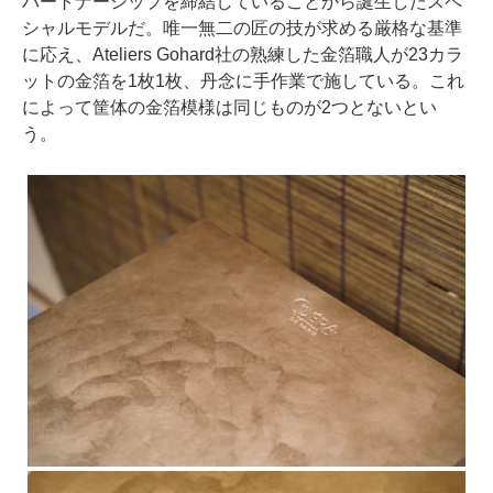
パートナーシップを締結していることから誕生したスペ
シャルモデルだ。唯一無二の匠の技が求める厳格な基準
に応え、Ateliers Gohard社の熟練した金箔職人が23カラ
ットの金箔を1枚1枚、丹念に手作業で施している。これ
によって筐体の金箔模様は同じものが2つとないとい
う。