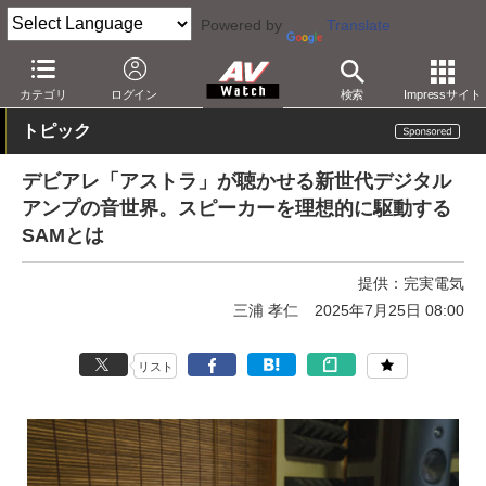
Powered by
Translate
AV Watch
製品
オーディオアンプ
カテゴリ
ログイン
検索
Impressサイト
トピック
デビアレ「アストラ」が聴かせる新世代デジタル
アンプの音世界。スピーカーを理想的に駆動する
SAMとは
提供：
完実電気
三浦 孝仁
2025年7月25日 08:00
リスト