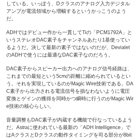
している。いっぽう、Dクラスのアナログ入力デジタル
アンプが電流領域から増幅するというかっこうのよう
だ。
ADHではデビュー作から一貫してTiの「PCM1792A」と
いうステレオDAC素子をチャンネルあたり1基使ってい
るようだ。決して最新の素子ではないのだが、Devialet
のADHで使うには最適なDAC素子なのだろう。
DAC素子からスピーカー出力へのアナログ信号経路は、
これまでの最短という5cmの距離に縮められているとい
う。それを実現しているのがMagic Wire技術である。DA
C素子から出力される電流信号を損なわないように電圧
変換とゲインの獲得を同時かつ瞬時に行うのがMagic Wir
e技術の核心らしい。
音量調整もDAC素子が内蔵する機能で行なっているよう
だ。Astraに使われている最新の「ADH Intelligence」で
はAクラスとDクラスの動作タイミングを司る部分が8bit