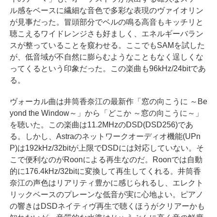
ル感をベースに繊細な音色で多彩な表現のヴァイオリン
が見事だった。冒頭部分でベルの鳴る高音もキッチリと
聴こえるワイドレンジさも好ましく、エネルギーバラン
スが整っていることを窺わせる。ここでもSAMを試した
が、低音域が不自然に膨らむようなこともなく逞しくな
ってくるという印象だった。この楽曲も96kHz/24bitであ
る。
ヴォーカル曲は井筒香奈江の最新作「窓の向こうに ～Be
yond the Window～」から「どこか ～窓の向こうに～」
を聴いた。この楽曲は11.2MHzのDSD(DSD256)であ
る。しかし、Astraのネットワークオーディオ機能(UPn
P)は192kHz/32bitが上限でDSDには対応していない。そ
こで便利なのがRoonによる再生なのだ。Roonでは自動
的に176.4kHz/32bitに変換して再生してくれる。井筒香
奈江の声色はリアリティ豊かに感じられるし、エレクト
リックベースのプレーンな低音が実に心地よい。ピアノ
の響きはDSDネイティヴ再生で聴くほうがクリアーかも