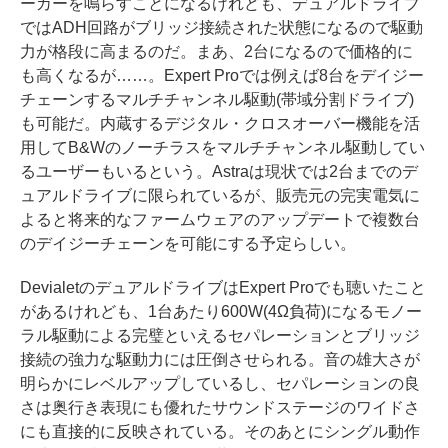
ーカーを鳴らすことになるけれども、デュアルドライブ
ではADH回路がブリッジ接続された状態になるので駆動
力が格段に高まるのだ。まあ、2台になるので価格的に
も高くなるが……。Expert Proでは例えば8台をデイジー
チェーンするマルチチャンネル駆動(帯域分割ドライブ)
も可能だ。内蔵するデジタル・クロスオーバー機能を活
用してB&Wのノーチラスをマルチチャンネル駆動してい
るユーザーもいるという。Astraは現状では2台までのデ
ュアルドライブに限られているが、販売元の完実電気に
よると将来的なファームウェアのアップデートで複数台
のデイジーチェーンを可能にする予定らしい。
DevialetのデュアルドライブはExpert Proでも聴いたこと
があるけれども、1台あたり600W(4Ω負荷)になるモノー
ラル駆動による完璧といえるセパレーションとブリッジ
接続の強力な駆動力には圧倒させられる。音の雄大さが
明らかにレベルアップしているし、セパレーションの良
さは奥行き表現にも優れたサウンドステージのワイドさ
にも直接的に反映されている。そのあとにシングル動作