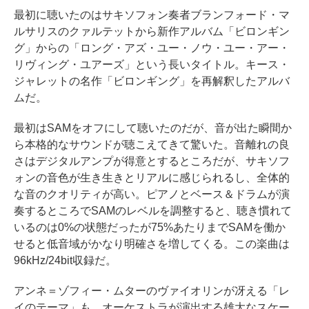
最初に聴いたのはサキソフォン奏者ブランフォード・マ
ルサリスのクァルテットから新作アルバム「ビロンギン
グ」からの「ロング・アズ・ユー・ノウ・ユー・アー・
リヴィング・ユアーズ」という長いタイトル。キース・
ジャレットの名作「ビロンギング」を再解釈したアルバ
ムだ。
最初はSAMをオフにして聴いたのだが、音が出た瞬間か
ら本格的なサウンドが聴こえてきて驚いた。音離れの良
さはデジタルアンプが得意とするところだが、サキソフ
ォンの音色が生き生きとリアルに感じられるし、全体的
な音のクオリティが高い。ピアノとベース＆ドラムが演
奏するところでSAMのレベルを調整すると、聴き慣れて
いるのは0%の状態だったが75%あたりまでSAMを働か
せると低音域がかなり明確さを増してくる。この楽曲は
96kHz/24bit収録だ。
アンネ＝ゾフィー・ムターのヴァイオリンが冴える「レ
イのテーマ」も、オーケストラが演出する雄大なスケー