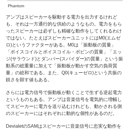
Phantom
アンプはスピーカーを駆動する電力を出力するけれど
も、それは一方通行的な供給のようなもの。電力をもら
ったスピーカーは必ずしも精確な動作をしてくれるわけ
ではない。たとえばスピーカーユニットにはM0(エムゼ
ロ)というファクターがある。M0は「振動板の質量」
「ボイスコイルとボイスコイル・ボビンの質量」「エッ
ジ(サラウンド)とダンパー(スパイダー)の質量」という振
動系の総重量に加えて「振動板が動かす空気の負荷質
量」の総和である。また、Q0(キューゼロ)という共振の
鋭さを顕す値もある。
さらには電力信号で振動板が動くことで生ずる逆起電力
というものもある。アンプは音楽信号を電気的に増幅し
てスピーカーに電力を送り込むけれども、動かされる側
のスピーカーにはそれぞれに動的な個性があるのだ。
DevialetのSAMはスピーカーに音楽信号に忠実な動作を