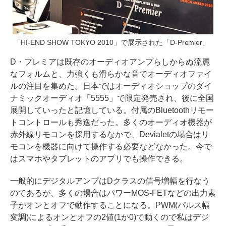
「HI-END SHOW TOKYO 2010」で展示された「D-Premier」
D・プレミアは既存のオーディオアンプらしからぬ流麗
なフォルムと、力強くも滑らかな音でオーディオファイ
ルの注目を集めた。日本ではオーディオショップのダイ
ナミックオーディオ「5555」で限定発売され、後に全国
展開していったと記憶している。付属のBluetoothリモー
トコントロールも秀逸だった。多くのオーディオ機器が
赤外線リモコンを採用するなかで、Devialetの場合はリ
モコンを機器に向けて操作する必要などなかった。今で
はスマホやタブレットのアプリでも操作できる。
一般的にデジタルアンプはDクラスの信号増幅を行なう
のであるが、多くの場合はパワーMOS-FETなどの出力素
子がオンとオフで動作することになる。PWM(パルス幅
変調)によるオンとオフの2値(1か0)で動くので私はデジ