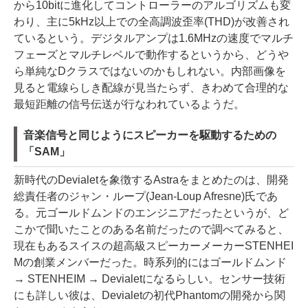
から10bitに進化してコントローラーのアルゴリズムも変
わり、主に5kHz以上での全高調波歪率(THD)が改善され
ているという。デジタルアンプは1.6MHzの速度でマルチ
フェーズとマルチレベルで動作するというから、どうや
ら単純なDクラスではないのかもしれない。内部画像を
見ると電線らしき配線が見当たらず、きわめて合理的な
最短距離の信号伝送が行なわれているようだ。
音楽信号と同じようにスピーカーを駆動するための
「SAM」
新時代のDevialetを象徴するAstraをまとめたのは、開発
総責任者のジャン・ループ(Jean-Loup Afresne)氏であ
る。元ゴールドムンドのエンジニアだったというが、ど
こかで聞いたことのある名前だったので調べてみると、
現在もあるスイスの超高級スピーカーメーカーSTENHEI
Mの創業メンバーだった。時系列的にはゴールドムンド
→ STENHEIM → Devialetになるらしい。センサー技術
にも詳しい彼は、Devialetの初代Phantomの開発から関