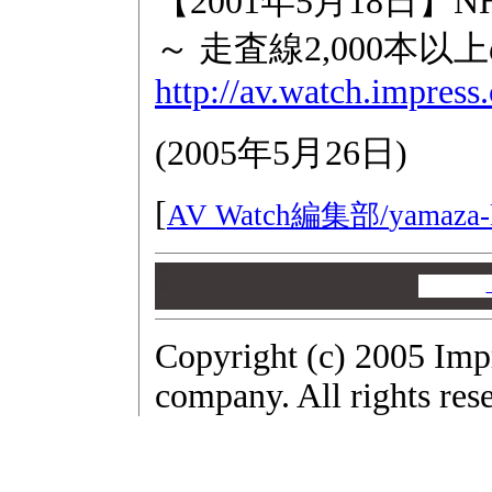
【2001年5月18日
～ 走査線2,000本
http://av.watch.impres
(
2005年5月26日
)
[
AV Watch編集部/
yamaza-
00
00
00
Copyright (c) 2005 Imp
company. All rights res