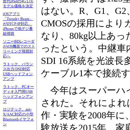
世代iPadの4G LTE
モデル価格を決定
はない。R、G1、G
iOSアプリ
「Twonky Beam」
CMOSの採用によ
がDTCP-IP対応。
iPhoneで地デジ番
なり、80kg以上あっ
組視聴
ソニーBDレコーダ
ったという。中継車
がiOS機器でのスト
リーミング視聴対
応へ
SDI 16系統を光
ラトック、バラン
ス出力/DSD対応
ケーブル1本で接続
USBヘッドフォン
アンプ
ラトック、PCオー
今年はスーパーハイ
ディオ入門用USB
ヘッドフォンアン
された。それによれ
プ
ロジテック、apt-
作・実験を2008年に
X/AAC対応の小型
Bluetoothイヤフォ
ン
験放送を2015年、