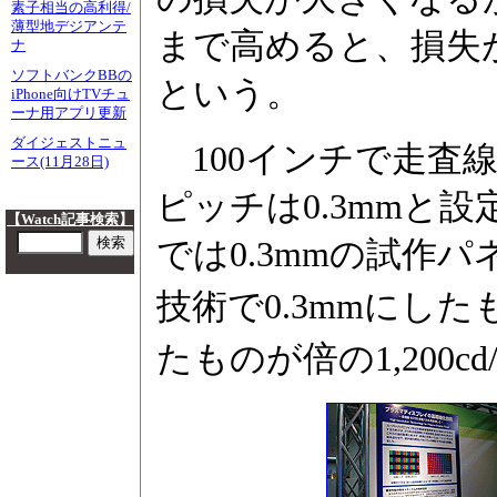
素子相当の高利得/
薄型地デジアンテ
まで高めると、損失
ナ
ソフトバンクBBの
という。
iPhone向けTVチュ
ーナ用アプリ更新
ダイジェストニュ
100インチで走査線
ース(11月28日)
ピッチは0.3mmと設
【Watch記事検索】
では0.3mmの試作
技術で0.3mmにしたもが
たものが倍の1,200cd