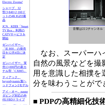
Electric Zooma!
シャープ、32
型/3,840×2,160ド
ットの4K IGZO液
晶
JCN、KDDI「Smart
音響は22.2チャンネル
TV Box」利用の
CATVサービスを
開始
ゼンハイザー、
「IE 800」の発売
なお、スーパーハイ
日を12月4日に決
定
自然の風景などを撮
ゼンハイザー、実
売13,000円の新カ
用を意識した相撲を選
ナル型「CX985」
ティアック、
分を味わうことがで
beyerdynamic製ヘ
ッドフォン2モデル
アイ・オー、nasne
ダビング対応の外
■ PDPの高精細化技
付けBDドライブ