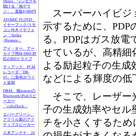
SKnet、ワンセグを
聴ける「地デラ
スーパーハイビジョン
ジ」。直販8,980円
ATOMIC FLOYD、
示するために、PD
イヤーフック/リモ
コン付きイヤフォ
ン「AirJax
る。PDPはガス放
+Remote」
アイ・オー、アー
せているが、高精細
カイブ用M-DISC対
応のBDドライブ
よる励起粒子の生成
ティアック、PCM
レコーダ「DR-
などによる輝度の低
05」に新色ホワイ
ト追加
D&M、独sonoroの
そこで、レーザー光
Bluetooth/iPodスピ
ーカー
「cuboDock」
子の生成効率やセル
エバーグリーン、
チを小さくするため
アクリル製のアク
ティブスピーカー
の損失が大きくなる
八木アンテナ、26