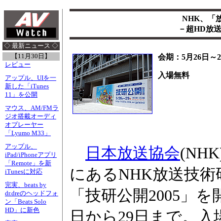
NHK、「
－超HD放送
◇ 最新ニュース ◇
【11月30日】
会期：5月26日～2
レビュー
入場無料
アップル、UIを一
新した「iTunes
11」を公開
マウス、AM/FMラ
ジオ搭載オーディ
オプレーヤー
「Lyumo M33」
アップル、
日本放送協会
(NH
iPad/iPhoneアプリ
「Remote」を新
にあるNHK放送技
iTunesに対応
完実、beats by
「技研公開2005」を
dr.dreのヘッドフォ
ン「Beats Solo
HD」に新色
日から29日まで。