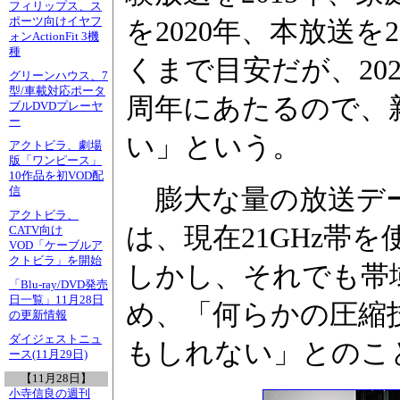
フィリップス、ス
ポーツ向けイヤフ
を2020年、本放送を
ォンActionFit 3機
種
くまで目安だが、20
グリーンハウス、7
型/車載対応ポータ
周年にあたるので、
ブルDVDプレーヤ
ー
い」という。
アクトビラ、劇場
版「ワンピース」
10作品を初VOD配
膨大な量の放送デー
信
アクトビラ、
は、現在21GHz帯
CATV向け
VOD「ケーブルア
クトビラ」を開始
しかし、それでも帯
「Blu-ray/DVD発売
日一覧」11月28日
め、「何らかの圧縮
の更新情報
ダイジェストニュ
もしれない」とのこ
ース(11月29日)
【11月28日】
小寺信良の週刊