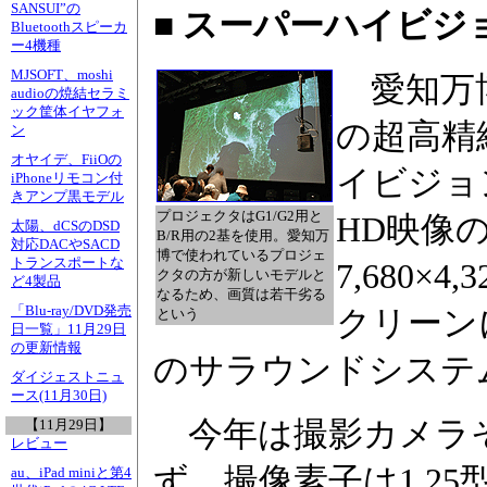
SANSUI”の
■ スーパーハイビジ
Bluetoothスピーカ
ー4機種
MJSOFT、moshi
愛知万博
audioの焼結セラミ
ック筐体イヤフォ
の超高精
ン
オヤイデ、FiiOの
イビジョ
iPhoneリモコン付
きアンプ黒モデル
プロジェクタはG1/G2用と
HD映像
太陽、dCSのDSD
B/R用の2基を使用。愛知万
対応DACやSACD
博で使われているプロジェ
トランスポートな
7,680
クタの方が新しいモデルと
ど4製品
なるため、画質は若干劣る
「Blu-ray/DVD発売
クリーン
という
日一覧」11月29日
の更新情報
のサラウンドシステ
ダイジェストニュ
ース(11月30日)
今年は撮影カメラそ
【11月29日】
レビュー
ず、撮像素子は1.25型
au、iPad miniと第4