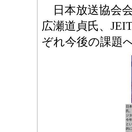
日本放送協会会
広瀬道貞氏、JE
ぞれ今後の課題
日
氏
ジ
今年
と
的