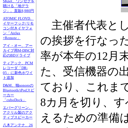
SKnet、ワンセグを
聴ける「地デラ
ジ」。直販8,980円
ATOMIC FLOYD、
主催者代表とし
イヤーフック/リモ
コン付きイヤフォ
ン「AirJax
の挨拶を行なっ
+Remote」
アイ・オー、アー
カイブ用M-DISC対
率が本年の12月
応のBDドライブ
ティアック、PCM
た、受信機器の出
レコーダ「DR-
05」に新色ホワイ
ト追加
ており、これま
D&M、独sonoroの
Bluetooth/iPodスピ
ーカー
8カ月を切り、す
「cuboDock」
エバーグリーン、
アクリル製のアク
えるための準備
ティブスピーカー
八木アンテナ、26