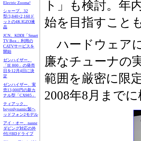
ト」も検討。年内
Electric Zooma!
シャープ、32
型/3,840×2,160ド
始を目指すこと
ットの4K IGZO液
晶
JCN、KDDI「Smart
ハードウェアに
TV Box」利用の
CATVサービスを
開始
廉なチューナの
ゼンハイザー、
「IE 800」の発売
日を12月4日に決
範囲を厳密に限
定
ゼンハイザー、実
売13,000円の新カ
2008年8月ま
ナル型「CX985」
ティアック、
beyerdynamic製ヘ
ッドフォン2モデル
アイ・オー、nasne
ダビング対応の外
付けBDドライブ