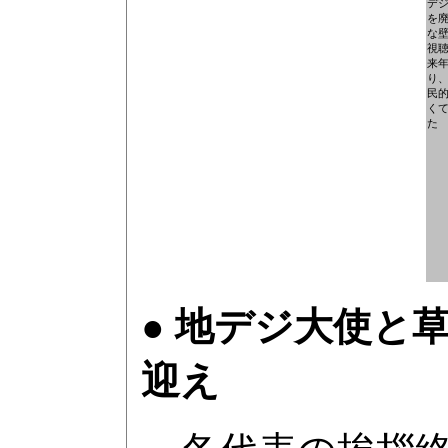
デ
を
な
視
来
り
民
く
た
● 地デジ大使と
迎え