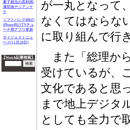
が一丸となって
素子相当の高利得/
薄型地デジアンテ
ナ
なくてはならな
ソフトバンクBBの
iPhone向けTVチュ
ーナ用アプリ更新
に取り組んで行
ダイジェストニュ
ース(11月28日)
また「総理から
【Watch記事検索】
受けているが、
文化であると思
まで地上デジタ
としても全力で