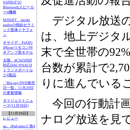
及促進活動の報
SANSUI”の
Bluetoothスピーカ
ー4機種
デジタル放送の推
MJSOFT、moshi
audioの焼結セラミ
ック筐体イヤフォ
は、地上デジタル
ン
オヤイデ、FiiOの
iPhoneリモコン付
末で全世帯の92
きアンプ黒モデル
太陽、dCSのDSD
台数が累計で2,
対応DACやSACD
トランスポートな
ど4製品
りに進んでいる
「Blu-ray/DVD発売
日一覧」11月29日
の更新情報
今回の行動計画
ダイジェストニュ
ース(11月30日)
【11月29日】
ナログ放送を見
レビュー
au、iPad miniと第4