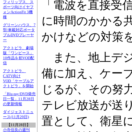
「電波を直接受
フィリップス、ス
ポーツ向けイヤフ
ォンActionFit 3機
に時間のかかる
種
グリーンハウス、7
型/車載対応ポータ
かけなどの対策
ブルDVDプレーヤ
ー
アクトビラ、劇場
版「ワンピース」
また、地上デジ
10作品を初VOD配
信
備に加え、ケー
アクトビラ、
CATV向け
VOD「ケーブルア
じるが、その努力
クトビラ」を開始
「Blu-ray/DVD発売
日一覧」11月28日
テレビ放送が送
の更新情報
ダイジェストニュ
置として、衛星
ース(11月29日)
【11月28日】
小寺信良の週刊