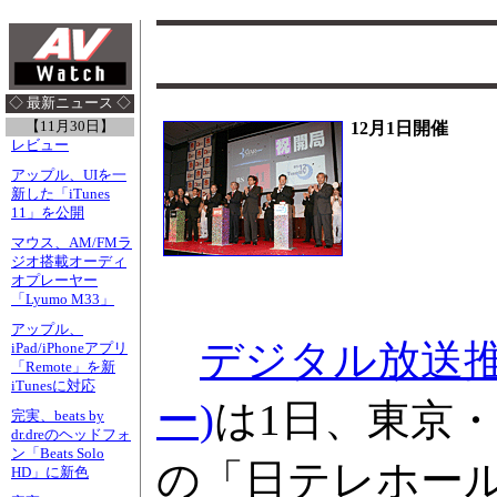
◇ 最新ニュース ◇
【11月30日】
12月1日開催
レビュー
アップル、UIを一
新した「iTunes
11」を公開
マウス、AM/FMラ
ジオ搭載オーディ
オプレーヤー
「Lyumo M33」
アップル、
デジタル放送推
iPad/iPhoneアプリ
「Remote」を新
iTunesに対応
ー)
は1日、東京
完実、beats by
dr.dreのヘッドフォ
ン「Beats Solo
の「日テレホー
HD」に新色