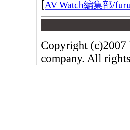
[
AV Watch編集部/
fur
00
00
00
Copyright (c)2007 
company. All rights