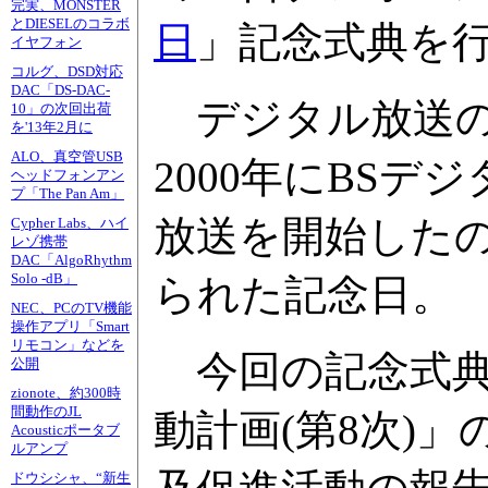
完実、MONSTER
とDIESELのコラボ
日
」記念式典を
イヤフォン
コルグ、DSD対応
DAC「DS-DAC-
デジタル放送の
10」の次回出荷
を'13年2月に
ALO、真空管USB
2000年にBSデ
ヘッドフォンアン
プ「The Pan Am」
放送を開始したの
Cypher Labs、ハイ
レゾ携帯
DAC「AlgoRhythm
Solo -dB」
られた記念日。
NEC、PCのTV機能
操作アプリ「Smart
リモコン」などを
今回の記念式典
公開
zionote、約300時
間動作のJL
動計画(第8次)
Acousticポータブ
ルアンプ
ドウシシャ、“新生