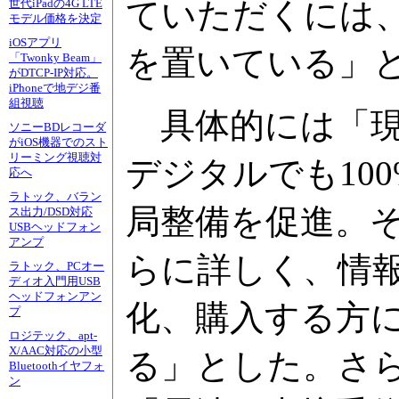
ていただくには
世代iPadの4G LTE
モデル価格を決定
iOSアプリ
を置いている」
「Twonky Beam」
がDTCP-IP対応。
iPhoneで地デジ番
組視聴
具体的には「現
ソニーBDレコーダ
がiOS機器でのスト
リーミング視聴対
デジタルでも10
応へ
ラトック、バラン
局整備を促進。
ス出力/DSD対応
USBヘッドフォン
アンプ
らに詳しく、情
ラトック、PCオー
ディオ入門用USB
ヘッドフォンアン
化、購入する方
プ
ロジテック、apt-
X/AAC対応の小型
る」とした。さ
Bluetoothイヤフォ
ン