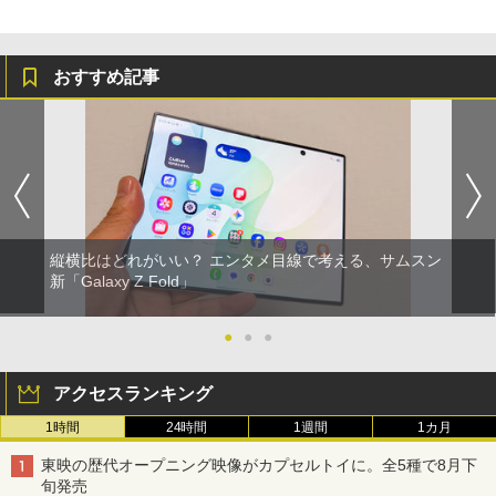
おすすめ記事
縦横比はどれがいい？ エンタメ目線で考える、サムスン
新「Galaxy Z Fold」
●
●
●
アクセスランキング
1時間
24時間
1週間
1カ月
東映の歴代オープニング映像がカプセルトイに。全5種で8月下
旬発売