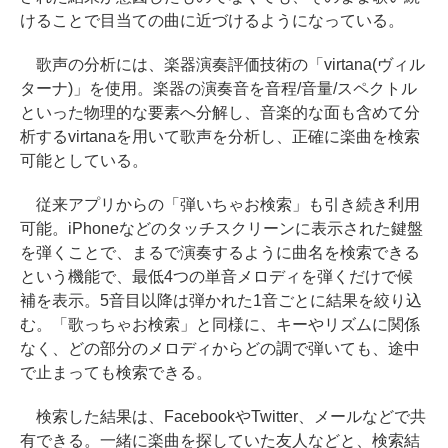
けることで目当ての曲に近づけるようになっている。
歌声の分析には、楽器演奏評価技術の「virtana(ヴィル
ターナ)」を使用。楽器の演奏音を音程/音量/スペクトル
といった物理的な要素へ分解し、音楽的な面も含めて分
析するvirtanaを用いて歌声を分析し、正確に楽曲を検索
可能としている。
従来アプリからの「弾いちゃお検索」も引き続き利用
可能。iPhoneなどのタッチスクリーンに表示された鍵盤
を弾くことで、まるで演奏するように曲名を検索できる
という機能で、最低4つの単音メロディを弾くだけで候
補を表示。5音目以降は弾かれた1音ごとに結果を絞り込
む。「歌っちゃお検索」と同様に、キーやリズムに関係
なく、どの部分のメロディからどの調で弾いても、途中
で止まっても検索できる。
検索した結果は、FacebookやTwitter、メールなどで共
有できる。一緒に楽曲を探していた友人などと、検索結