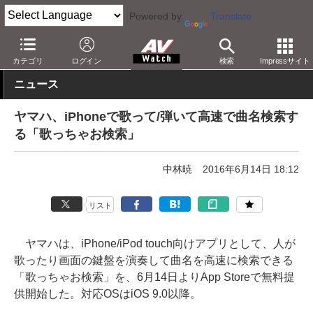
Powered by
Translate
AV Watch
製品
アプリ/ソフトウェア
カテゴリ
ログイン
検索
Impressサイト
ニュース
ヤマハ、iPhoneで歌って/弾いて高速で曲名検索す
る「歌っちゃお検索」
中林暁
2016年6月14日 18:12
リスト
ヤマハは、iPhone/iPod touch向けアプリとして、人が
歌ったり画面の鍵盤を演奏して曲名を高速に検索できる
「歌っちゃお検索」を、6月14日よりApp Storeで無料提
供開始した。対応OSはiOS 9.0以降。